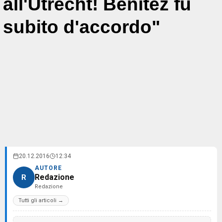
all'Utrecht! Benitez fu
subito d'accordo"
20.12.2016
12:34
AUTORE
Redazione
R
Redazione
Tutti gli articoli →