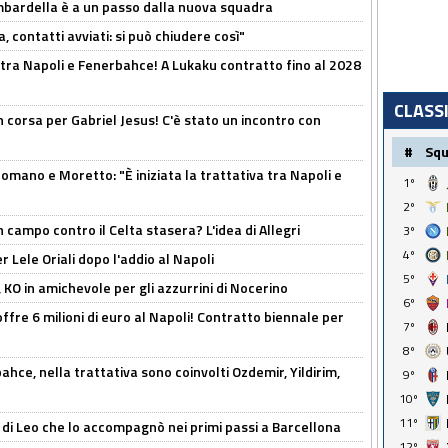
bardella è a un passo dalla nuova squadra
, contatti avviati: si può chiudere così"
 tra Napoli e Fenerbahce! A Lukaku contratto fino al 2028
CLASS
 corsa per Gabriel Jesus! C'è stato un incontro con
#
Sq
mano e Moretto: "È iniziata la trattativa tra Napoli e
1º
2º
 campo contro il Celta stasera? L'idea di Allegri
3º
4º
 Lele Oriali dopo l'addio al Napoli
5º
 KO in amichevole per gli azzurrini di Nocerino
6º
offre 6 milioni di euro al Napoli! Contratto biennale per
7º
8º
hce, nella trattativa sono coinvolti Ozdemir, Yildirim,
9º
10º
11º
 di Leo che lo accompagnò nei primi passi a Barcellona
12º