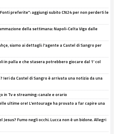
Fonti preferite": aggiungi subito CN24 per non perderti le
ammazione della settimana: Napoli-Celta Vigo dalle
çe, siamo ai dettagli: l'agente a Castel di Sangro per
li in palla e che stasera potrebbero giocare dal 1' col
Ieri da Castel di Sangro è arrivata una notizia da una
o in Tv e streaming: canale e orario
elle ultime ore! L'entourage ha provato a far capire una
el Jesus? Fumo negli occhi. Lucca non è un bidone. Allegri