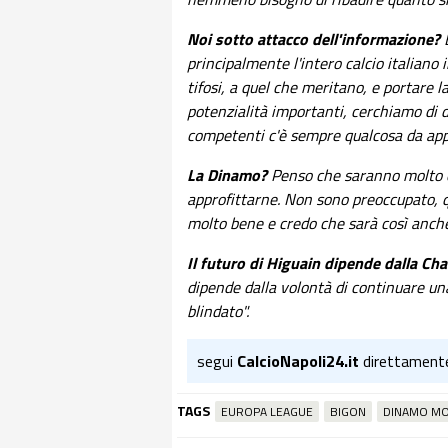
Noi sotto attacco dell'informazione?
E
principalmente l'intero calcio italian
tifosi, a quel che meritano, e portare l
potenzialità importanti, cerchiamo di da
competenti c'è sempre qualcosa da ap
La Dinamo?
Penso che saranno molto o
approfittarne. Non sono preoccupato, q
molto bene e credo che sarà così anch
Il futuro di Higuain dipende dalla C
dipende dalla volontà di continuare un
blindato".
segui
CalcioNapoli24.it
direttament
TAGS
EUROPA LEAGUE
BIGON
DINAMO MO