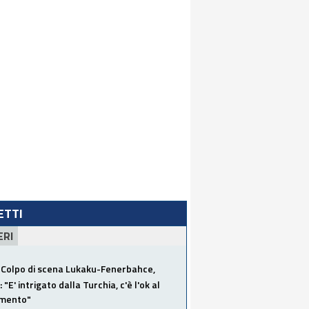
LETTI
ERI
Colpo di scena Lukaku-Fenerbahce,
"E' intrigato dalla Turchia, c'è l'ok al
imento"