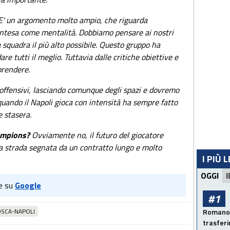
' un argomento molto ampio, che riguarda
o intesa come mentalità. Dobbiamo pensare ai nostri
a squadra il più alto possibile. Questo gruppo ha
re tutti il meglio. Tuttavia dalle critiche obiettive e
prendere.
ffensivi, lasciando comunque degli spazi e dovremo
uando il Napoli gioca con intensità ha sempre fatto
e stasera.
hampions?
Ovviamente no, il futuro del giocatore
a strada segnata da un contratto lungo e molto
I PIÙ 
OGGI
I
e su
Google
#1
SCA-NAPOLI
Romano: 
trasfer