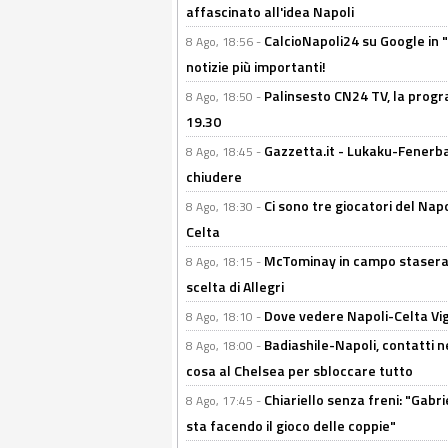
affascinato all'idea Napoli
CalcioNapoli24 su Google in "
8 Ago, 18:56 -
notizie più importanti!
Palinsesto CN24 TV, la progr
8 Ago, 18:50 -
19.30
Gazzetta.it - Lukaku-Fenerbah
8 Ago, 18:45 -
chiudere
Ci sono tre giocatori del Napo
8 Ago, 18:30 -
Celta
McTominay in campo stasera? 
8 Ago, 18:15 -
scelta di Allegri
Dove vedere Napoli-Celta Vig
8 Ago, 18:10 -
Badiashile-Napoli, contatti n
8 Ago, 18:00 -
cosa al Chelsea per sbloccare tutto
Chiariello senza freni: "Gabri
8 Ago, 17:45 -
sta facendo il gioco delle coppie"