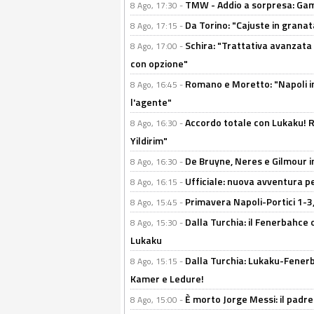
TMW - Addio a sorpresa: Gam
8 Ago, 17:30 -
Da Torino: "Cajuste in granata
8 Ago, 17:15 -
Schira: "Trattativa avanzata
8 Ago, 17:00 -
con opzione"
Romano e Moretto: "Napoli in
8 Ago, 16:45 -
l'agente"
Accordo totale con Lukaku! Ro
8 Ago, 16:30 -
Yildirim"
De Bruyne, Neres e Gilmour in
8 Ago, 16:30 -
Ufficiale: nuova avventura per
8 Ago, 16:15 -
Primavera Napoli-Portici 1-3,
8 Ago, 15:45 -
Dalla Turchia: il Fenerbahce 
8 Ago, 15:30 -
Lukaku
Dalla Turchia: Lukaku-Fenerba
8 Ago, 15:15 -
Kamer e Ledure!
È morto Jorge Messi: il padre
8 Ago, 15:00 -