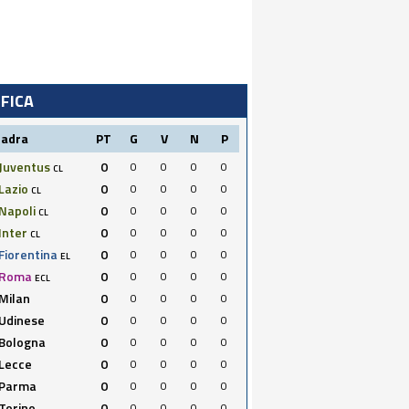
IFICA
uadra
PT
G
V
N
P
Juventus
0
0
0
0
0
CL
Lazio
0
0
0
0
0
CL
Napoli
0
0
0
0
0
CL
Inter
0
0
0
0
0
CL
Fiorentina
0
0
0
0
0
EL
Roma
0
0
0
0
0
ECL
Milan
0
0
0
0
0
Udinese
0
0
0
0
0
Bologna
0
0
0
0
0
Lecce
0
0
0
0
0
Parma
0
0
0
0
0
Torino
0
0
0
0
0