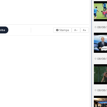
08/08/
🖶 Stampa
A−
A+
rite
08/08/
08/08/