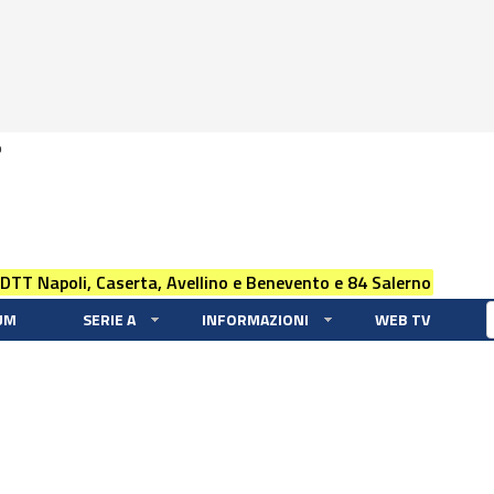
0
 DTT Napoli, Caserta, Avellino e Benevento e 84 Salerno
UM
SERIE A
INFORMAZIONI
WEB TV