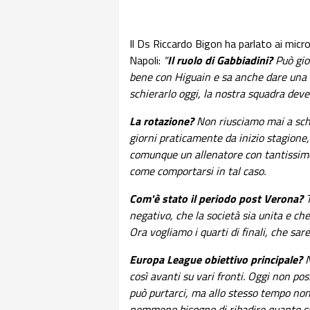
Il Ds Riccardo Bigon ha parlato ai micr
Napoli:
"
Il ruolo di Gabbiadini?
Può gioc
bene con Higuain e sa anche dare una 
schierarlo oggi, la nostra squadra dev
La rotazione?
Non riusciamo mai a sch
giorni praticamente da inizio stagione,
comunque un allenatore con tantissime
come comportarsi in tal caso.
Com'è stato il periodo post Verona?
T
negativo, che la società sia unita e ch
Ora vogliamo i quarti di finali, che sar
Europa League obiettivo principale?
N
così avanti su vari fronti. Oggi non p
può purtarci, ma allo stesso tempo non
nemmeno bisogno di ribadire quanto s