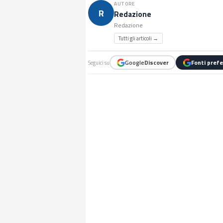
AUTORE
R
Redazione
Redazione
Tutti gli articoli →
Google
Discover
Fonti prefe
Seguici su