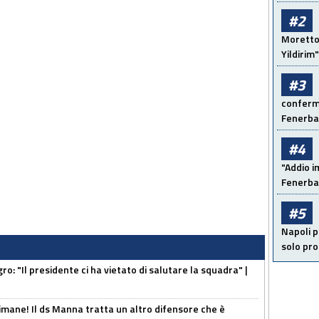
#2
Moretto:
Yildirim"
#3
conferma
Fenerb
#4
"Addio i
Fenerba
#5
Napoli p
solo pr
ro: "Il presidente ci ha vietato di salutare la squadra" |
mane! Il ds Manna tratta un altro difensore che è