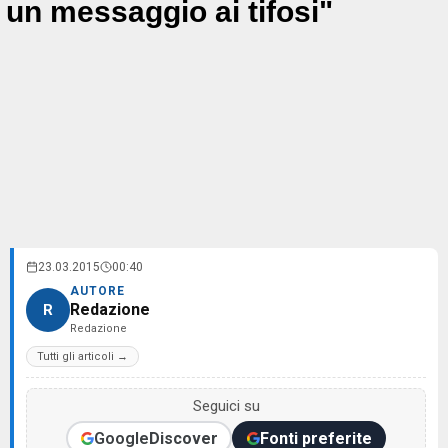
un messaggio ai tifosi"
23.03.2015
00:40
AUTORE
Redazione
R
Redazione
Tutti gli articoli →
Seguici su
Google
Discover
Fonti preferite