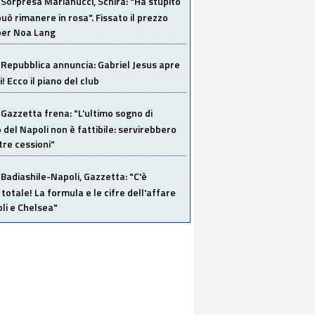
Sorpresa Marianucci, Schira: "Ha stupito
 può rimanere in rosa". Fissato il prezzo
 per Noa Lang
Repubblica annuncia: Gabriel Jesus apre
! Ecco il piano del club
Gazzetta frena: "L'ultimo sogno di
del Napoli non è fattibile: servirebbero
re cessioni"
Badiashile-Napoli, Gazzetta: "C'è
totale! La formula e le cifre dell'affare
li e Chelsea"