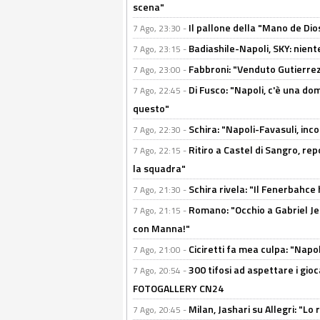
scena"
Il pallone della "Mano de Dio
7 Ago, 23:30 -
Badiashile-Napoli, SKY: niente
7 Ago, 23:15 -
Fabbroni: "Venduto Gutierrez
7 Ago, 23:00 -
Di Fusco: "Napoli, c'è una d
7 Ago, 22:45 -
questo"
Schira: "Napoli-Favasuli, in
7 Ago, 22:30 -
Ritiro a Castel di Sangro, re
7 Ago, 22:15 -
la squadra"
Schira rivela: "Il Fenerbahce 
7 Ago, 21:30 -
Romano: "Occhio a Gabriel Jes
7 Ago, 21:15 -
con Manna!"
Ciciretti fa mea culpa: "Napo
7 Ago, 21:00 -
300 tifosi ad aspettare i gioc
7 Ago, 20:54 -
FOTOGALLERY CN24
Milan, Jashari su Allegri: "L
7 Ago, 20:45 -