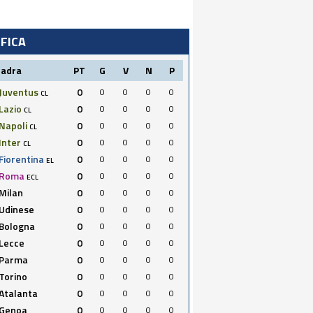
IFICA
uadra
PT
G
V
N
P
Juventus
0
0
0
0
0
CL
Lazio
0
0
0
0
0
CL
Napoli
0
0
0
0
0
CL
Inter
0
0
0
0
0
CL
Fiorentina
0
0
0
0
0
EL
Roma
0
0
0
0
0
ECL
Milan
0
0
0
0
0
Udinese
0
0
0
0
0
Bologna
0
0
0
0
0
Lecce
0
0
0
0
0
Parma
0
0
0
0
0
Torino
0
0
0
0
0
Atalanta
0
0
0
0
0
Genoa
0
0
0
0
0