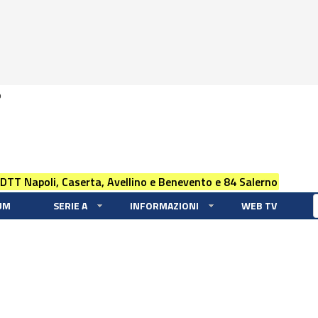
0
 DTT Napoli, Caserta, Avellino e Benevento e 84 Salerno
UM
SERIE A
INFORMAZIONI
WEB TV