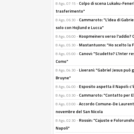
Colpo di scena Lukaku-Fenerba
8 Ago, 07:15 -
trasferimento"
Cammaroto: "L’idea di Gabrie
8 Ago, 06:30 -
solo con Hojlund e Lucca"
Koopmeiners verso l'addio? C'è
8 Ago, 06:00 -
Mastantuono: "Ho scelto la Fi
8 Ago, 05:30 -
Canovi: "Scudetto? L'Inter re
8 Ago, 05:00 -
Como"
Liverani: "Gabriel Jesus può g
8 Ago, 04:30 -
Bruyne"
Esposito aspetta il Napoli: c
8 Ago, 04:00 -
Cammaroto: "Contatto per Elm
8 Ago, 03:30 -
Accordo Comune-De Laurentiis
8 Ago, 03:00 -
novembre del San Nicola
Rossin: "Cajuste e Folorunsh
8 Ago, 02:30 -
Napoli"