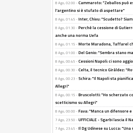
Cammaroto: "Zeballos può esse
8 Ago, 02:00 -
l’argentino si è stufato di aspettare"
Inter, Chivu: "Scudetto? Siam
8 Ago, 01:45 -
Perché la cessione di Gutierre
8 Ago, 01:30 -
anche una norma Uefa
Morte Maradona, Taffarel cho
8 Ago, 01:15 -
Del Genio: "Sembra stano ma è 
8 Ago, 01:00 -
Cessioni Napoli: ci sono agg
8 Ago, 00:45 -
Celta, il tecnico Giráldez: "
8 Ago, 00:30 -
Schira: "Il Napoli sta pianifi
8 Ago, 00:23 -
Allegri"
Bruscolotti: "Ho scherzato co
8 Ago, 00:15 -
scetticismo su Allegri"
Fava: "Manca un difensore e u
8 Ago, 00:00 -
UFFICIALE - Sgarbi lascia il 
7 Ago, 23:50 -
Il Dg Udinese su Lucca: "Una 
7 Ago, 23:45 -