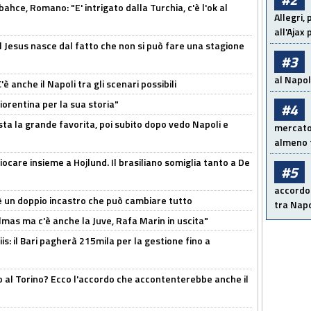
hce, Romano: "E' intrigato dalla Turchia, c'è l'ok al
Allegri,
all'Ajax
l Jesus nasce dal fatto che non si può fare una stagione
#3
al Napoli
 anche il Napoli tra gli scenari possibili
orentina per la sua storia"
#4
sta la grande favorita, poi subito dopo vedo Napoli e
mercato 
almeno t
iocare insieme a Hojlund. Il brasiliano somiglia tanto a De
#5
accordo 
'è un doppio incastro che può cambiare tutto
tra Napo
as ma c'è anche la Juve, Rafa Marin in uscita"
: il Bari pagherà 215mila per la gestione fino a
o al Torino? Ecco l'accordo che accontenterebbe anche il