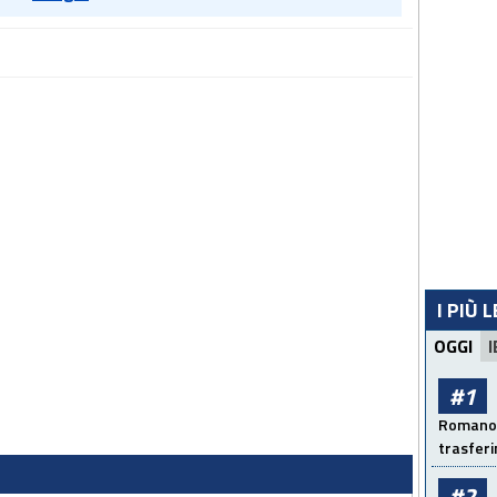
I PIÙ 
OGGI
I
#1
Romano: 
trasfer
#2