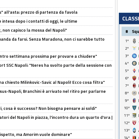
s" all'asta: prezzo di partenza da favola
CLASS
 intesa dopo i contatti di oggi, le ultime
, non capisco la mossa del Napoli"
#
Sq
omanda da farsi. Senza Maradona, non ci sarebbe tutto
1º
2º
contro settimana prossima per provare a chiudere"
3º
4º
port SSC Napoli: "Neres ha svolto parte della sessione con
5º
6º
ha chiesto Milinkovic-Savic al Napoli! Ecco cosa filtra"
7º
us-Napoli, Branchini è arrivato nel ritiro per parlarne
8º
9º
li, cosa è successo? Non bisogna pensare ai soldi"
10º
11º
atori del Napoli in piazza, l'incontro dura un quarto d'ora |
12º
13º
o rispetto, ma Amorim vuole dominare"
14º