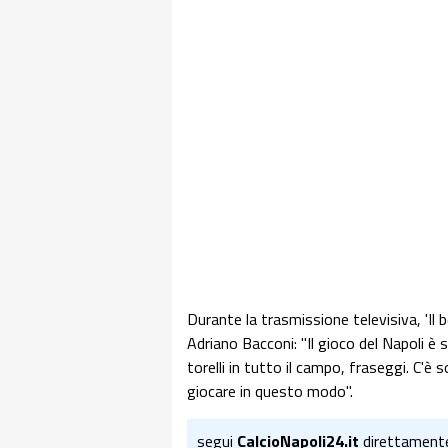
Durante la trasmissione televisiva, 'Il b
Adriano Bacconi: "Il gioco del Napoli è s
torelli in tutto il campo, fraseggi. C'è 
giocare in questo modo".
segui
CalcioNapoli24.it
direttament