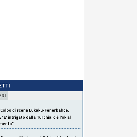
LETTI
ERI
Colpo di scena Lukaku-Fenerbahce,
"E' intrigato dalla Turchia, c'è l'ok al
imento"