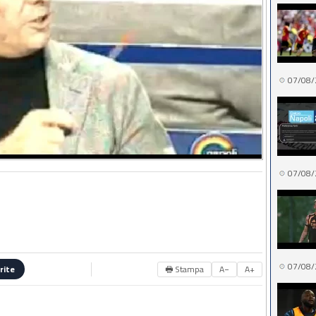
07/08/
07/08/
07/08/
🖶 Stampa
A−
A+
rite