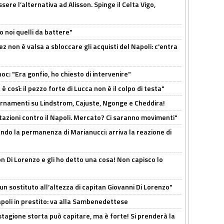
re l’alternativa ad Alisson. Spinge il Celta Vigo,
o noi quelli da battere"
z non è valsa a sbloccare gli acquisti del Napoli: c'entra
c: "Era gonfio, ho chiesto di intervenire"
così: il pezzo forte di Lucca non è il colpo di testa"
iornamenti su Lindstrom, Cajuste, Ngonge e Cheddira!
Rotazioni contro il Napoli. Mercato? Ci saranno movimenti"
cando la permanenza di Marianucci: arriva la reazione di
n Di Lorenzo e gli ho detto una cosa! Non capisco lo
n sostituto all’altezza di capitan Giovanni Di Lorenzo"
Napoli in prestito: va alla Sambenedettese
stagione storta può capitare, ma è forte! Si prenderà la