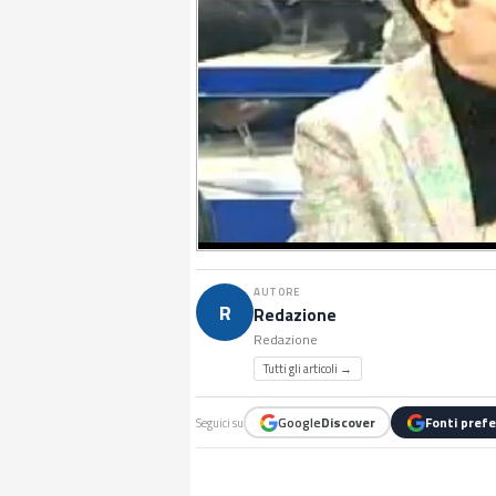
AUTORE
R
Redazione
Redazione
Tutti gli articoli →
Google
Discover
Fonti prefe
Seguici su