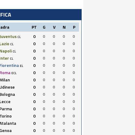
IFICA
uadra
PT
G
V
N
P
Juventus
0
0
0
0
0
CL
Lazio
0
0
0
0
0
CL
Napoli
0
0
0
0
0
CL
Inter
0
0
0
0
0
CL
Fiorentina
0
0
0
0
0
EL
Roma
0
0
0
0
0
ECL
Milan
0
0
0
0
0
Udinese
0
0
0
0
0
Bologna
0
0
0
0
0
Lecce
0
0
0
0
0
Parma
0
0
0
0
0
Torino
0
0
0
0
0
Atalanta
0
0
0
0
0
Genoa
0
0
0
0
0