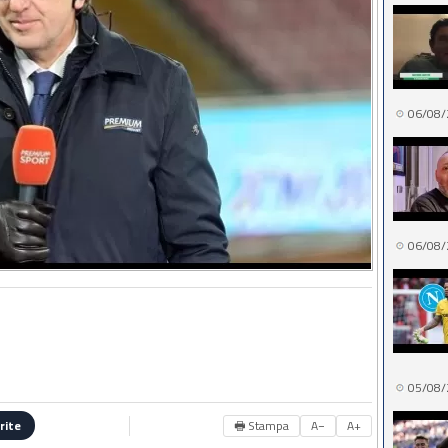
06/08/
06/08/
05/08/
🖶 Stampa
A−
A+
rite