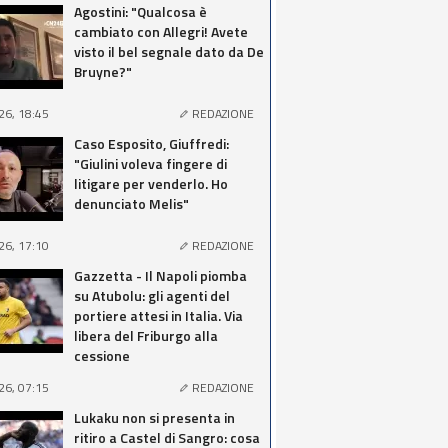
Agostini: "Qualcosa è
cambiato con Allegri! Avete
visto il bel segnale dato da De
Bruyne?"
26, 18:45
REDAZIONE
Caso Esposito, Giuffredi:
"Giulini voleva fingere di
litigare per venderlo. Ho
denunciato Melis"
26, 17:10
REDAZIONE
Gazzetta - Il Napoli piomba
su Atubolu: gli agenti del
portiere attesi in Italia. Via
libera del Friburgo alla
cessione
26, 07:15
REDAZIONE
Lukaku non si presenta in
ritiro a Castel di Sangro: cosa