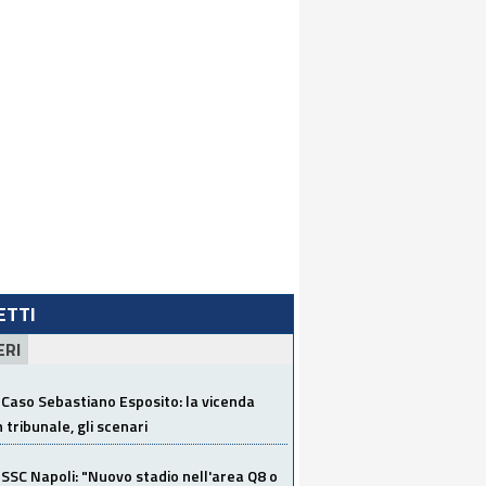
LETTI
ERI
Caso Sebastiano Esposito: la vicenda
n tribunale, gli scenari
SSC Napoli: "Nuovo stadio nell'area Q8 o