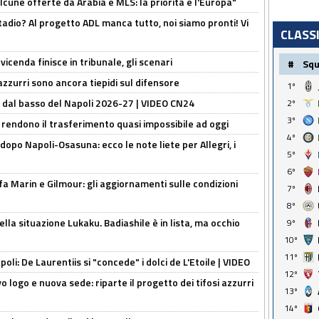
alcune offerte da Arabia e MLS: la priorità è l'Europa"
adio? Al progetto ADL manca tutto, noi siamo pronti! Vi
CLASS
icenda finisce in tribunale, gli scenari
#
Sq
 azzurri sono ancora tiepidi sul difensore
1º
a dal basso del Napoli 2026-27 | VIDEO CN24
2º
3º
 rendono il trasferimento quasi impossibile ad oggi
4º
dopo Napoli-Osasuna: ecco le note liete per Allegri, i
5º
6º
Marin e Gilmour: gli aggiornamenti sulle condizioni
7º
8º
lla situazione Lukaku. Badiashile è in lista, ma occhio
9º
10º
11º
apoli: De Laurentiis si "concede" i dolci de L'Etoile | VIDEO
12º
 logo e nuova sede: riparte il progetto dei tifosi azzurri
13º
14º