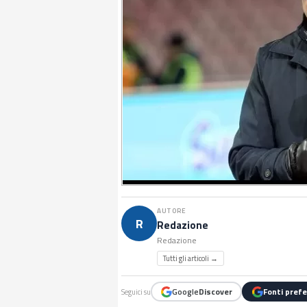
AUTORE
R
Redazione
Redazione
Tutti gli articoli →
Google
Discover
Fonti prefe
Seguici su