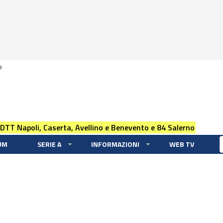
0
 DTT Napoli, Caserta, Avellino e Benevento e 84 Salerno
UM
SERIE A
INFORMAZIONI
WEB TV