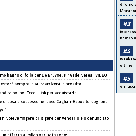
diremo a
Maradon
#3
interess
nostro s
#4
weekend!
ultime
rimo bagno di folla per De Bruyne, si rivede Neres | VIDEO
#5
sterà sempre in MLS: arriverà in prestito
è in usci
ndita online! Ecco il link per acquistarla
 di cosa è successo nel caso Cagliari-Esposito, vogliono
ge!"
lini voleva fingere di litigare per venderlo. Ho denunciato
 un'offerta al Milan per Rafa Leao!