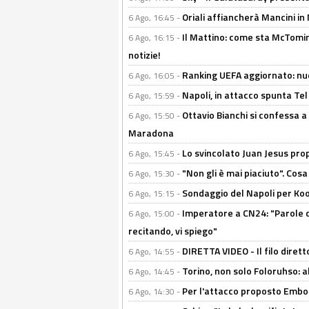
Oriali affiancherà Mancini in 
6 Ago, 16:45 -
Il Mattino: come sta McTomi
6 Ago, 16:15 -
notizie!
Ranking UEFA aggiornato: nuov
6 Ago, 16:05 -
Napoli, in attacco spunta Tel
6 Ago, 15:59 -
Ottavio Bianchi si confessa a 
6 Ago, 15:50 -
Maradona
Lo svincolato Juan Jesus prop
6 Ago, 15:45 -
"Non gli è mai piaciuto". Cosa
6 Ago, 15:30 -
Sondaggio del Napoli per Koop
6 Ago, 15:15 -
Imperatore a CN24: "Parole d
6 Ago, 15:00 -
recitando, vi spiego"
DIRETTA VIDEO - Il filo dirett
6 Ago, 14:55 -
Torino, non solo Foloruhso: a
6 Ago, 14:45 -
Per l'attacco proposto Embolo
6 Ago, 14:30 -