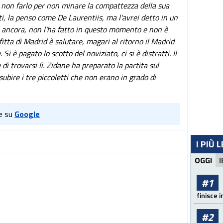
 non farlo per non minare la compattezza della sua
ti, la penso come De Laurentiis, ma l'avrei detto in un
e ancora, non l'ha fatto in questo momento e non è
itta di Madrid è salutare, magari al ritorno il Madrid
Si è pagato lo scotto del noviziato, ci si è distratti. Il
i trovarsi lì. Zidane ha preparato la partita sul
ubire i tre piccoletti che non erano in grado di
e su
Google
I PIÙ 
OGGI
I
#1
finisce i
#2