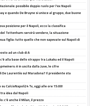
Nazionale: possibile doppio ruolo per l'ex Napoli
nay e quando De Bruyne si unisce al gruppo, due buone
a posizione per il Napoli, ecco la classifica
 del Tottenham: servirà vendere, la situazione
sua figlia: tutto quello che non sapevate sul Napoli di
osto ad un club di A
 c'è alla base dello strappo tra Lukaku ed il Napoli
meiners: è in uscita dalla Juve, le cifre
i De Laurentiis sul Maradona? Il presidente sta
o su CalcioNapoli24 Tv, oggi alle ore 15:00!
ltra idea dal Napoli
: c'è anche il Milan, il prezzo