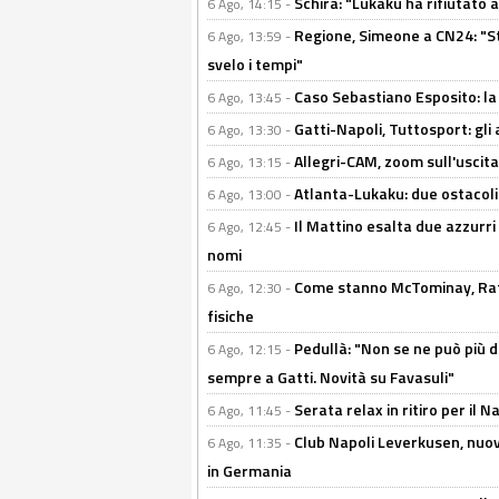
Schira: "Lukaku ha rifiutato 
6 Ago, 14:15 -
Regione, Simeone a CN24: "St
6 Ago, 13:59 -
svelo i tempi"
Caso Sebastiano Esposito: la v
6 Ago, 13:45 -
Gatti-Napoli, Tuttosport: gli
6 Ago, 13:30 -
Allegri-CAM, zoom sull'uscit
6 Ago, 13:15 -
Atlanta-Lukaku: due ostacoli
6 Ago, 13:00 -
Il Mattino esalta due azzurri 
6 Ago, 12:45 -
nomi
Come stanno McTominay, Rafa 
6 Ago, 12:30 -
fisiche
Pedullà: "Non se ne può più de
6 Ago, 12:15 -
sempre a Gatti. Novità su Favasuli"
Serata relax in ritiro per il N
6 Ago, 11:45 -
Club Napoli Leverkusen, nuovo
6 Ago, 11:35 -
in Germania