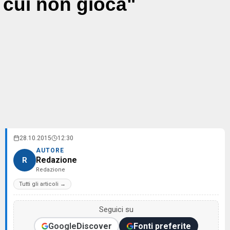
cui non gioca"
28.10.2015
12:30
AUTORE
Redazione
R
Redazione
Tutti gli articoli →
Seguici su
Google
Discover
Fonti preferite