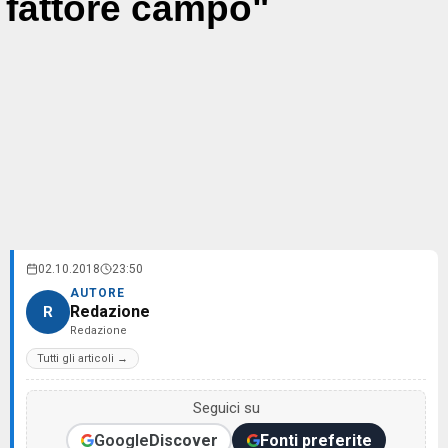
fattore campo"
02.10.2018
23:50
AUTORE
Redazione
R
Redazione
Tutti gli articoli →
Seguici su
Google
Discover
Fonti preferite