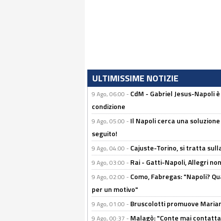
ULTIMISSIME NOTIZIE
CdM - Gabriel Jesus-Napoli è
9 Ago, 06:00 -
condizione
Il Napoli cerca una soluzione
9 Ago, 05:00 -
seguito!
Cajuste-Torino, si tratta sull
9 Ago, 04:00 -
Rai - Gatti-Napoli, Allegri no
9 Ago, 03:00 -
Como, Fabregas: "Napoli? Qua
9 Ago, 02:00 -
per un motivo"
Bruscolotti promuove Marianu
9 Ago, 01:00 -
Malagò: "Conte mai contattato
9 Ago, 00:37 -