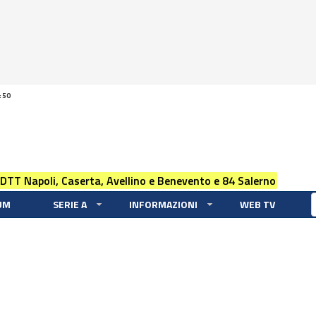
:50
 DTT Napoli, Caserta, Avellino e Benevento e 84 Salerno
UM
SERIE A
INFORMAZIONI
WEB TV