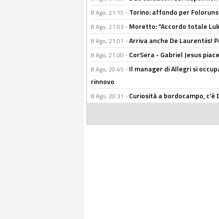
Torino: affondo per Folorunsh
8 Ago, 21:15 -
Moretto: "Accordo totale Luk
8 Ago, 21:03 -
Arriva anche De Laurentiis!
8 Ago, 21:01 -
CorSera - Gabriel Jesus piace 
8 Ago, 21:00 -
Il manager di Allegri si occup
8 Ago, 20:45 -
rinnovo
Curiosità a bordocampo, c'è 
8 Ago, 20:31 -