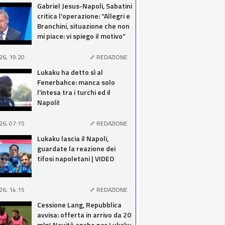
Gabriel Jesus-Napoli, Sabatini
critica l’operazione: “Allegri e
Branchini, situazione che non
mi piace: vi spiego il motivo”
26, 19:20
REDAZIONE
Lukaku ha detto sì al
Fenerbahce: manca solo
l'intesa tra i turchi ed il
Napoli!
26, 07:15
REDAZIONE
Lukaku lascia il Napoli,
guardate la reazione dei
tifosi napoletani | VIDEO
26, 14:15
REDAZIONE
Cessione Lang, Repubblica
avvisa: offerta in arrivo da 20
mln! Novità anche per Lukaku