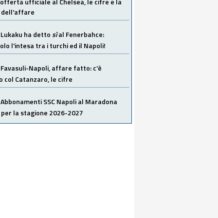
offerta ufficiale al Chelsea, le cifre e la
dell'affare
Lukaku ha detto
sì
al Fenerbahce:
o l'intesa tra i turchi ed il Napoli!
Favasuli-Napoli, affare fatto: c'è
o col Catanzaro, le cifre
Abbonamenti SSC Napoli al Maradona
 per la stagione 2026-2027