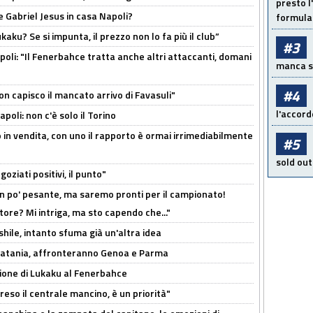
presto l'
 Gabriel Jesus in casa Napoli?
formula 
kaku? Se si impunta, il prezzo non lo fa più il club”
#3
poli: "Il Fenerbahce tratta anche altri attaccanti, domani
manca sol
#4
non capisco il mancato arrivo di Favasuli"
l'accord
poli: non c'è solo il Torino
 in vendita, con uno il rapporto è ormai irrimediabilmente
#5
sold out
oziati positivi, il punto"
n po' pesante, ma saremo pronti per il campionato!
tore? Mi intriga, ma sto capendo che..."
shile, intanto sfuma già un'altra idea
e Catania, affronteranno Genoa e Parma
sione di Lukaku al Fenerbahce
reso il centrale mancino, è un priorità"