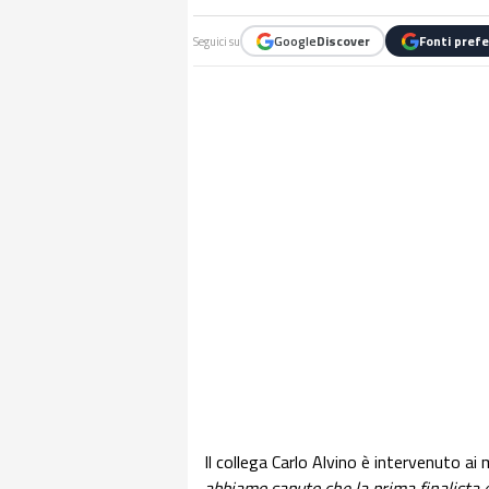
Google
Discover
Fonti prefe
Seguici su
Il collega Carlo Alvino è intervenuto ai
abbiamo saputo che la prima finalista era