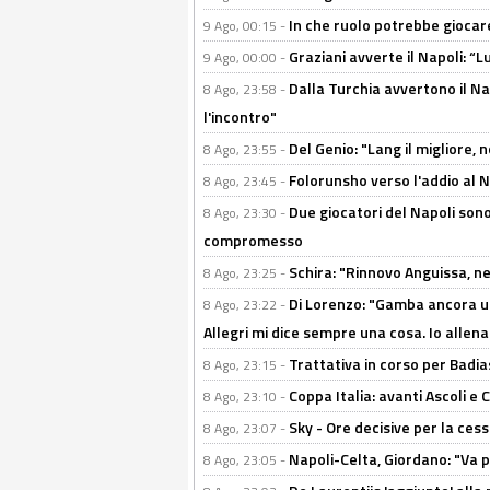
In che ruolo potrebbe giocare
9 Ago, 00:15 -
Graziani avverte il Napoli: “Lu
9 Ago, 00:00 -
Dalla Turchia avvertono il Na
8 Ago, 23:58 -
l'incontro"
Del Genio: "Lang il migliore, 
8 Ago, 23:55 -
Folorunsho verso l'addio al Na
8 Ago, 23:45 -
Due giocatori del Napoli sono
8 Ago, 23:30 -
compromesso
Schira: "Rinnovo Anguissa, neg
8 Ago, 23:25 -
Di Lorenzo: "Gamba ancora u
8 Ago, 23:22 -
Allegri mi dice sempre una cosa. Io allena
Trattativa in corso per Badia
8 Ago, 23:15 -
Coppa Italia: avanti Ascoli 
8 Ago, 23:10 -
Sky - Ore decisive per la ces
8 Ago, 23:07 -
Napoli-Celta, Giordano: "Va p
8 Ago, 23:05 -