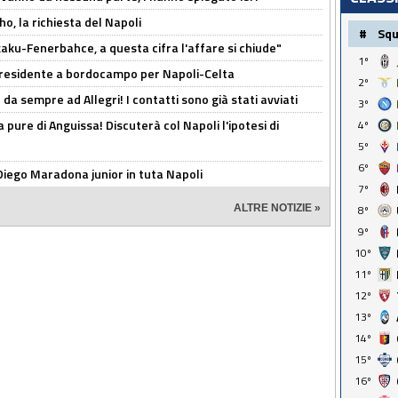
o, la richiesta del Napoli
#
Sq
aku-Fenerbahce, a questa cifra l'affare si chiude"
1º
 Presidente a bordocampo per Napoli-Celta
2º
da sempre ad Allegri! I contatti sono già stati avviati
3º
a pure di Anguissa! Discuterà col Napoli l'ipotesi di
4º
5º
6º
Diego Maradona junior in tuta Napoli
7º
ALTRE NOTIZIE »
8º
9º
10º
11º
12º
13º
14º
15º
16º