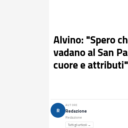
Alvino: "Spero che
vadano al San Pao
cuore e attributi
AUTORE
R
Redazione
Redazione
Tutti gli articoli →