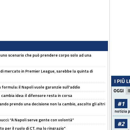
 uno scenario che può prendere corpo solo ad una
 di mercato in Premier League, sarebbe la quinta di
I PIÙ 
a formula: il Napoli vuole garanzie sull'addio
OGGI
I
n cambia idea: il difensore resta in corsa
#1
ndo prendo una decisione non la cambio, ascolto gli altri
notizia 
cci: “A Napoli serve gente con volontà”
#2
 per il ruolo di CT, ma lo ringrazio"