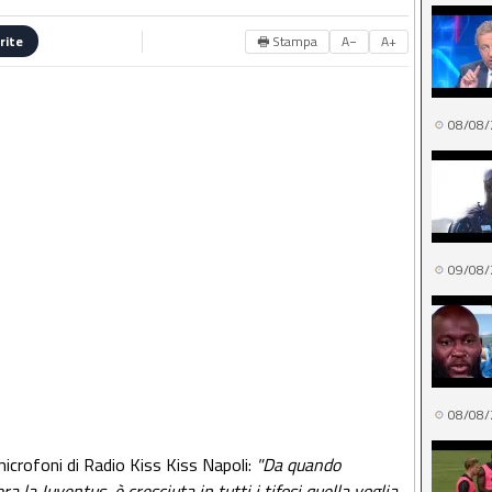
🖶 Stampa
A−
A+
rite
08/08/
09/08/
08/08/
 microfoni di Radio Kiss Kiss Napoli:
"Da quando
 la Juventus, è cresciuta in tutti i tifosi quella voglia