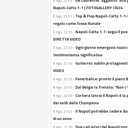
De Laurentiis 'aggiunto' alla
8 Ago, 23:03 -
Napoli-Celta 1-1 | FOTOGALLERY CN24
Top & Flop Napoli-Celta 1-1: 
8 Ago, 23:01 -
regalo come fosse Natale
Napoli-Celta 1-1: segui il pos
8 Ago, 22:55 -
DIRETTA VIDEO
Ogni giorno emergono nuovi d
8 Ago, 22:45 -
testimonianza significativa
Gutierrez subito protagonist
8 Ago, 22:14 -
VIDEO
Fenerbahce: pronto il piano 
8 Ago, 22:10 -
Dal Belgio la frenata: "Non c
8 Ago, 22:02 -
CorSera lancia il Napoli: è l
8 Ago, 22:00 -
dai soldi della Champions
Il Napoli potrebbe cedere due
8 Ago, 21:45 -
di un anno
Due calciatori del Napoli non
8 Ago, 21:30 -