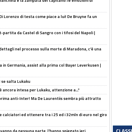
 panchina e la zampata del capitano: le emozioni di
Di Lorenzo di testa come piace a lui! De Bruyne fa un
t-partita da Castel di Sangro con i tifosi del Napoli |
ettagli nel processo sulla morte di Maradona, c'è una
a in Germania, assist alla prima col Bayer Leverkusen |
B se salta Lukaku
'è ancora intesa per Lukaku, attenzione a..."
a prima anti-Inter! Ma De Laurentiis sembra più attratto
 calciatori ed ottenere tra i 25 ed i 32mln di euro nel giro
CLASS
 vanno da nessuna parte, l'hanno spiegato ieri