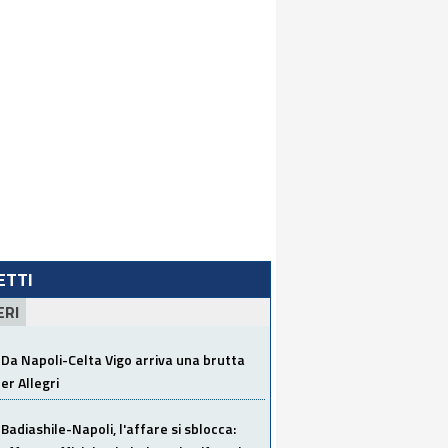
LETTI
ERI
Da Napoli-Celta Vigo arriva una brutta
per Allegri
Badiashile-Napoli, l'affare si sblocca: