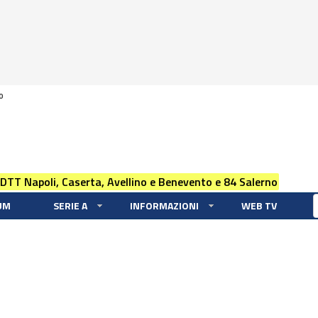
0
 DTT Napoli, Caserta, Avellino e Benevento e 84 Salerno
UM
SERIE A
INFORMAZIONI
WEB TV