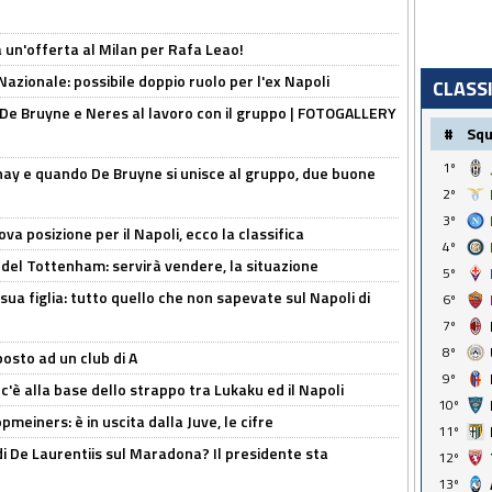
 un'offerta al Milan per Rafa Leao!
Nazionale: possibile doppio ruolo per l'ex Napoli
CLASS
 De Bruyne e Neres al lavoro con il gruppo | FOTOGALLERY
#
Sq
1º
nay e quando De Bruyne si unisce al gruppo, due buone
2º
3º
a posizione per il Napoli, ecco la classifica
4º
 del Tottenham: servirà vendere, la situazione
5º
sua figlia: tutto quello che non sapevate sul Napoli di
6º
7º
8º
osto ad un club di A
9º
 c'è alla base dello strappo tra Lukaku ed il Napoli
10º
meiners: è in uscita dalla Juve, le cifre
11º
i De Laurentiis sul Maradona? Il presidente sta
12º
13º