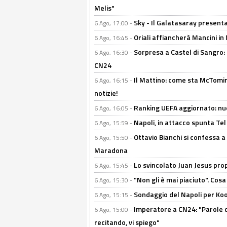
Melis"
Sky - Il Galatasaray presenta
6 Ago, 17:00 -
Oriali affiancherà Mancini in 
6 Ago, 16:45 -
Sorpresa a Castel di Sangro:
6 Ago, 16:30 -
CN24
Il Mattino: come sta McTomi
6 Ago, 16:15 -
notizie!
Ranking UEFA aggiornato: nuov
6 Ago, 16:05 -
Napoli, in attacco spunta Tel
6 Ago, 15:59 -
Ottavio Bianchi si confessa a 
6 Ago, 15:50 -
Maradona
Lo svincolato Juan Jesus prop
6 Ago, 15:45 -
"Non gli è mai piaciuto". Cosa
6 Ago, 15:30 -
Sondaggio del Napoli per Koop
6 Ago, 15:15 -
Imperatore a CN24: "Parole d
6 Ago, 15:00 -
recitando, vi spiego"