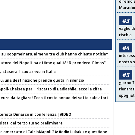
diremo a
Maradon
#3
vaglio d
rischia
#4
ci su Koopmeiners: almeno tre club hanno chiesto notizie"
interess
nostro s
catore del Napoli, ha ottime qualità! Riprenderei Elmas"
stasera il suo arrivo in Italia
#5
ku: una destinazione prende quota in silenzio
giorno 7
oli-Chelsea per il riscatto di Badiashile, ecco le cifre
rientrat
spogliato
i euro da tagliare! Ecco il costo annuo dei sette calciatori
nterista Dimarco in conferenza | VIDEO
ultati del terzo turno preliminare
ciomercato di CalcioNapoli 24: Addio Lukaku e questione