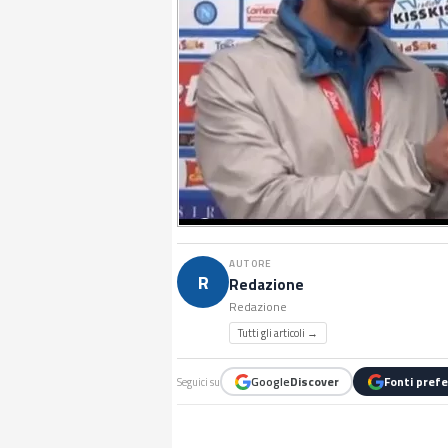
AUTORE
R
Redazione
Redazione
Tutti gli articoli →
Google
Discover
Fonti prefe
Seguici su