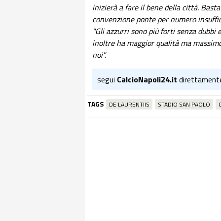
inizierà a fare il bene della città. Bas
convenzione ponte per numero insuffici
"Gli azzurri sono più forti senza dubbi 
inoltre ha maggior qualità ma massimo r
noi".
segui
CalcioNapoli24.it
direttament
TAGS
DE LAURENTIIS
STADIO SAN PAOLO