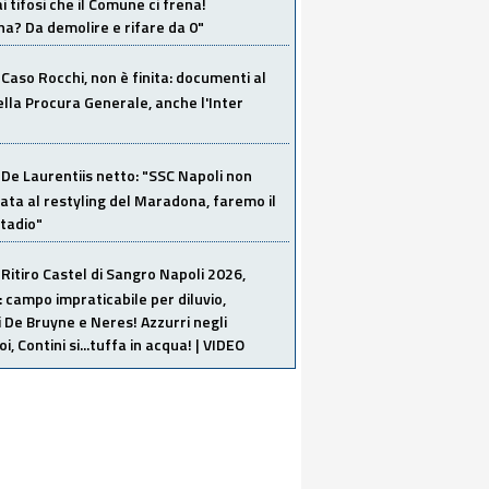
i tifosi che il Comune ci frena!
a? Da demolire e rifare da 0"
Caso Rocchi, non è finita: documenti al
ella Procura Generale, anche l'Inter
De Laurentiis netto: "SSC Napoli non
ata al restyling del Maradona, faremo il
tadio"
Ritiro Castel di Sangro Napoli 2026,
: campo impraticabile per diluvio,
i De Bruyne e Neres! Azzurri negli
i, Contini si...tuffa in acqua! | VIDEO