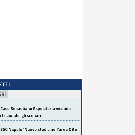
LETTI
ERI
Caso Sebastiano Esposito: la vicenda
n tribunale, gli scenari
SSC Napoli: "Nuovo stadio nell'area Q8 o