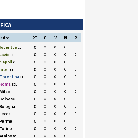
IFICA
uadra
PT
G
V
N
P
Juventus
0
0
0
0
0
CL
Lazio
0
0
0
0
0
CL
Napoli
0
0
0
0
0
CL
Inter
0
0
0
0
0
CL
Fiorentina
0
0
0
0
0
EL
Roma
0
0
0
0
0
ECL
Milan
0
0
0
0
0
Udinese
0
0
0
0
0
Bologna
0
0
0
0
0
Lecce
0
0
0
0
0
Parma
0
0
0
0
0
Torino
0
0
0
0
0
Atalanta
0
0
0
0
0