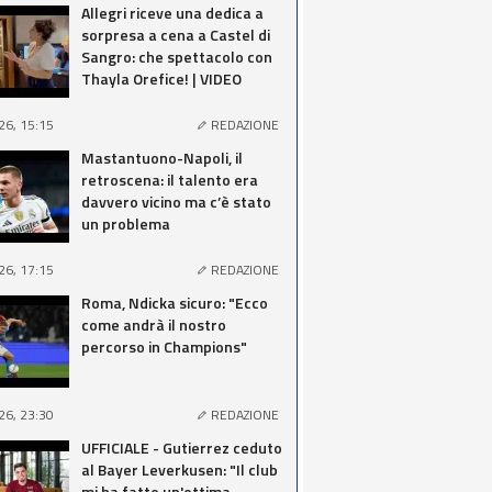
Allegri riceve una dedica a
sorpresa a cena a Castel di
Sangro: che spettacolo con
Thayla Orefice! | VIDEO
26, 15:15
REDAZIONE
Mastantuono-Napoli, il
retroscena: il talento era
davvero vicino ma c’è stato
un problema
26, 17:15
REDAZIONE
Roma, Ndicka sicuro: "Ecco
come andrà il nostro
percorso in Champions"
26, 23:30
REDAZIONE
UFFICIALE - Gutierrez ceduto
al Bayer Leverkusen: "Il club
mi ha fatto un'ottima