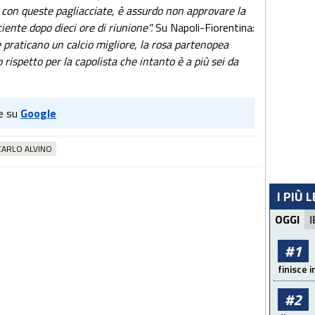
ta con queste pagliacciate, è assurdo non approvare la
ente dopo dieci ore di riunione".
Su Napoli-Fiorentina:
e praticano un calcio migliore, la rosa partenopea
ispetto per la capolista che intanto è a più sei da
e su
Google
CARLO ALVINO
I PIÙ 
OGGI
I
#1
finisce i
#2