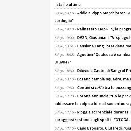
lista: le ultime
Addio a Pippo Marchioro! SSC N
6 Ago, 19:45 -
cordoglio"
Palinsesto CN24 TV, la prog
6 Ago, 19:40 -
DAZN, Giustiniani: "Vi spiego 
6 Ago, 19:00 -
Cassione Lang: interviene Me
6 Ago, 18:54 -
Agostini: "Qualcosa è cambiat
6 Ago, 18:45 -
Bruyne?"
Diluvio a Castel di Sangro! P
6 Ago, 18:30 -
Lozano cambia squadra, ma re
6 Ago, 18:10 -
Contini si
tuffa
tra le pozzang
6 Ago, 17:30 -
Corona annuncia: "Ho le prove
6 Ago, 17:20 -
addossare la colpa a lui e al suo entoura
Pioggia torrenziale durante l
6 Ago, 17:15 -
coraggiosi restano sugli spalti | FOTOG
Caso Esposito, Giuffredi: "Giu
6 Ago, 17:10 -