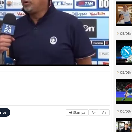
05/08/
05/08/
06/08/
🖶 Stampa
A−
A+
rite