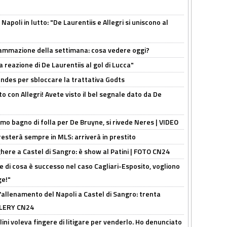
apoli in lutto: "De Laurentiis e Allegri si uniscono al
rammazione della settimana: cosa vedere oggi?
la reazione di De Laurentiis al gol di Lucca"
ndes per sbloccare la trattativa Godts
o con Allegri! Avete visto il bel segnale dato da De
rimo bagno di folla per De Bruyne, si rivede Neres | VIDEO
sterà sempre in MLS: arriverà in prestito
here a Castel di Sangro: è show al Patini | FOTO CN24
 di cosa è successo nel caso Cagliari-Esposito, vogliono
ge!"
'allenamento del Napoli a Castel di Sangro: trenta
ALLERY CN24
lini voleva fingere di litigare per venderlo. Ho denunciato