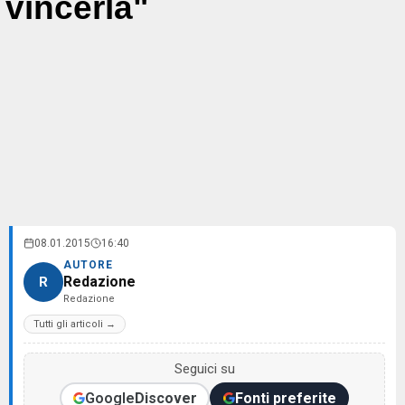
vincerla"
08.01.2015
16:40
AUTORE
Redazione
R
Redazione
Tutti gli articoli →
Seguici su
Google
Discover
Fonti preferite