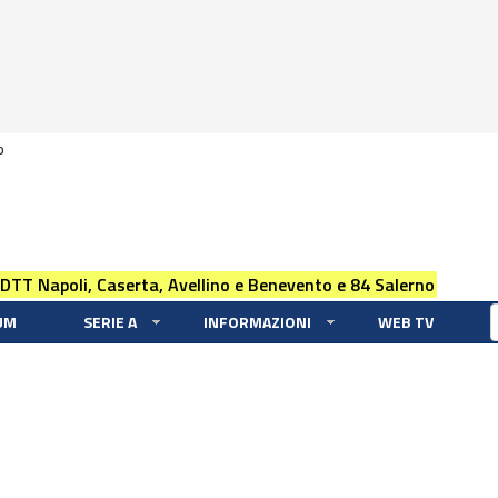
0
 DTT Napoli, Caserta, Avellino e Benevento e 84 Salerno
UM
SERIE A
INFORMAZIONI
WEB TV