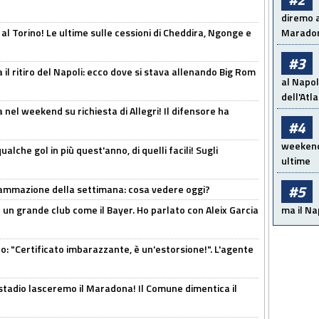
diremo a
 al Torino! Le ultime sulle cessioni di Cheddira, Ngonge e
Maradon
#3
 il ritiro del Napoli: ecco dove si stava allenando Big Rom
al Napol
dell'Atl
 nel weekend su richiesta di Allegri! Il difensore ha
#4
weekend!
alche gol in più quest'anno, di quelli facili! Sugli
ultime
#5
rammazione della settimana: cosa vedere oggi?
in un grande club come il Bayer. Ho parlato con Aleix Garcia
ma il Na
ito: "Certificato imbarazzante, è un'estorsione!". L'agente
 stadio lasceremo il Maradona! Il Comune dimentica il