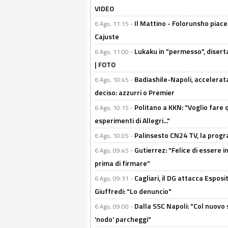
VIDEO
Il Mattino - Folorunsho piace
6 Ago, 11:15 -
Cajuste
Lukaku in "permesso", diserta
6 Ago, 11:00 -
| FOTO
Badiashile-Napoli, accelerata
6 Ago, 10:45 -
deciso: azzurri o Premier
Politano a KKN: "Voglio fare qu
6 Ago, 10:15 -
esperimenti di Allegri..."
Palinsesto CN24 TV, la prog
6 Ago, 10:05 -
Gutierrez: "Felice di essere 
6 Ago, 09:45 -
prima di firmare"
Cagliari, il DG attacca Espos
6 Ago, 09:31 -
Giuffredi: "Lo denuncio"
Dalla SSC Napoli: "Col nuovo
6 Ago, 09:00 -
'nodo' parcheggi"