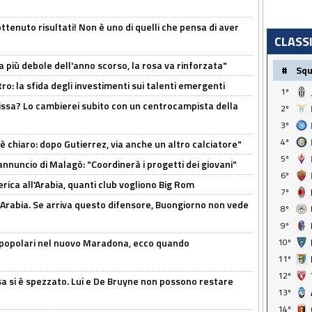
ttenuto risultati! Non è uno di quelli che pensa di aver
CLASS
a più debole dell'anno scorso, la rosa va rinforzata"
#
Sq
ro: la sfida degli investimenti sui talenti emergenti
1º
uissa? Lo cambierei subito con un centrocampista della
2º
3º
4º
 è chiaro: dopo Gutierrez, via anche un altro calciatore"
5º
'annuncio di Malagò: "Coordinerà i progetti dei giovani"
6º
erica all'Arabia, quanti club vogliono Big Rom
7º
 Arabia. Se arriva questo difensore, Buongiorno non vede
8º
9º
 popolari nel nuovo Maradona, ecco quando
10º
11º
12º
a si è spezzato. Lui e De Bruyne non possono restare
13º
14º