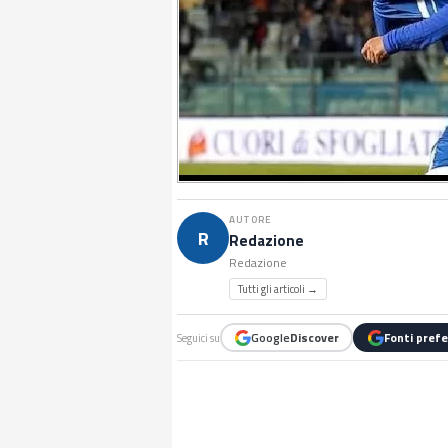
AUTORE
R
Redazione
Redazione
Tutti gli articoli →
Google
Discover
Fonti prefe
Seguici su