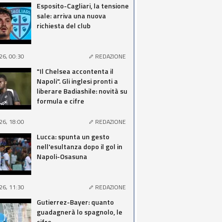
Esposito-Cagliari, la tensione
sale: arriva una nuova
richiesta del club
26, 00:30
REDAZIONE
"Il Chelsea accontenta il
Napoli". Gli inglesi pronti a
liberare Badiashile: novità su
formula e cifre
26, 18:00
REDAZIONE
Lucca: spunta un gesto
nell'esultanza dopo il gol in
Napoli-Osasuna
26, 11:30
REDAZIONE
Gutierrez-Bayer: quanto
guadagnerà lo spagnolo, le
cifre