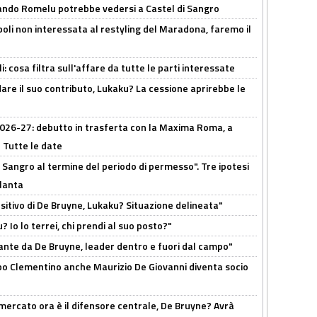
ando Romelu potrebbe vedersi a Castel di Sangro
oli non interessata al restyling del Maradona, faremo il
 cosa filtra sull'affare da tutte le parti interessate
are il suo contributo, Lukaku? La cessione aprirebbe le
 2026-27: debutto in trasferta con la Maxima Roma, a
 Tutte le date
 Sangro al termine del periodo di permesso". Tre ipotesi
tlanta
tivo di De Bruyne, Lukaku? Situazione delineata"
? Io lo terrei, chi prendi al suo posto?"
ante da De Bruyne, leader dentro e fuori dal campo"
dopo Clementino anche Maurizio De Giovanni diventa socio
l mercato ora è il difensore centrale, De Bruyne? Avrà