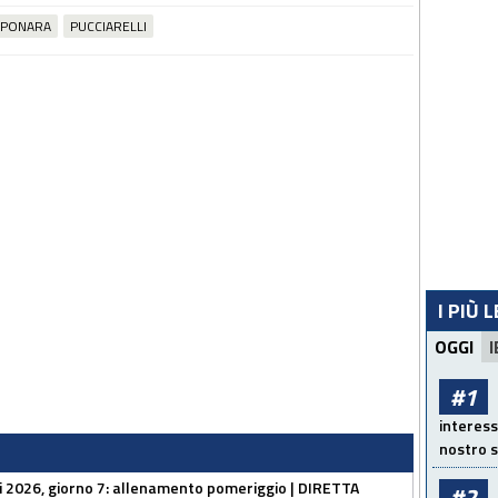
APONARA
PUCCIARELLI
I PIÙ 
OGGI
I
#1
interess
nostro s
li 2026, giorno 7: allenamento pomeriggio | DIRETTA
#2