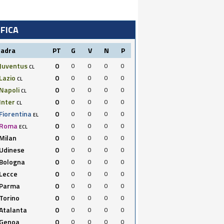
IFICA
uadra
PT
G
V
N
P
Juventus
0
0
0
0
0
CL
Lazio
0
0
0
0
0
CL
Napoli
0
0
0
0
0
CL
Inter
0
0
0
0
0
CL
Fiorentina
0
0
0
0
0
EL
Roma
0
0
0
0
0
ECL
Milan
0
0
0
0
0
Udinese
0
0
0
0
0
Bologna
0
0
0
0
0
Lecce
0
0
0
0
0
Parma
0
0
0
0
0
Torino
0
0
0
0
0
Atalanta
0
0
0
0
0
Genoa
0
0
0
0
0