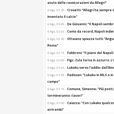
avuto delle rassicurazioni da Allegri"
Crosetti: "Allegri ha sempre o
6 Ago, 03:30 -
inventato il calcio"
De Giovanni: "Il Napoli sembr
6 Ago, 03:00 -
Como da record, Napoli indiet
6 Ago, 02:45 -
Ottaiano spiazza tutti: "Ang
6 Ago, 02:30 -
Roma"
Fabbroni: "Il piano del Napoli
6 Ago, 02:15 -
Figc: Zola torna in azzurro. L
6 Ago, 02:00 -
Lukaku verso l'addio: dall'Am
6 Ago, 01:45 -
Padovan: "Lukaku in MLS o in
6 Ago, 01:30 -
campo"
Comune, Simeone: "Più posti
6 Ago, 01:15 -
termineranno i lavori"
Caiazza: "Con Lukaku qualcos
6 Ago, 01:00 -
entrambi"