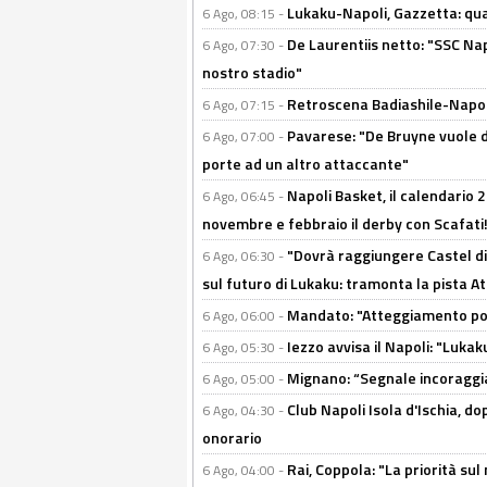
Lukaku-Napoli, Gazzetta: qu
6 Ago, 08:15 -
De Laurentiis netto: "SSC Nap
6 Ago, 07:30 -
nostro stadio"
Retroscena Badiashile-Napoli:
6 Ago, 07:15 -
Pavarese: "De Bruyne vuole d
6 Ago, 07:00 -
porte ad un altro attaccante"
Napoli Basket, il calendario
6 Ago, 06:45 -
novembre e febbraio il derby con Scafati!
"Dovrà raggiungere Castel di
6 Ago, 06:30 -
sul futuro di Lukaku: tramonta la pista A
Mandato: "Atteggiamento posi
6 Ago, 06:00 -
Iezzo avvisa il Napoli: "Lukaku
6 Ago, 05:30 -
Mignano: “Segnale incoraggi
6 Ago, 05:00 -
Club Napoli Isola d'Ischia, 
6 Ago, 04:30 -
onorario
Rai, Coppola: "La priorità su
6 Ago, 04:00 -