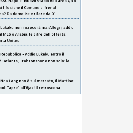
SSC Napoli: "Nuovo stadio nell'area Q8 o
i tifosi che il Comune ci frena!
a? Da demolire e rifare da 0"
Lukaku non incrocerà mai Allegri, addio
i! MLS o Arabia: le cifre dell'offerta
anta United
Repubblica - Addio Lukaku entro il
 Atlanta, Trabzonspor e non solo: le
Noa Lang non è sul mercato, Il Mattino:
poli "apre" all'Ajax! Il retroscena