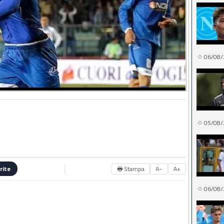
06/08/
05/08/
🖶 Stampa
A−
A+
rite
06/08/