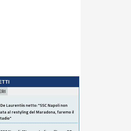
LETTI
ERI
De Laurentiis netto: "SSC Napoli non
ata al restyling del Maradona, faremo il
tadio"