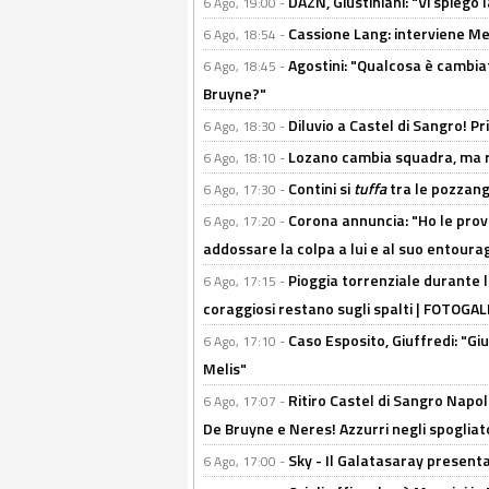
DAZN, Giustiniani: "Vi spiego 
6 Ago, 19:00 -
Cassione Lang: interviene Me
6 Ago, 18:54 -
Agostini: "Qualcosa è cambiat
6 Ago, 18:45 -
Bruyne?"
Diluvio a Castel di Sangro! P
6 Ago, 18:30 -
Lozano cambia squadra, ma re
6 Ago, 18:10 -
Contini si
tuffa
tra le pozzang
6 Ago, 17:30 -
Corona annuncia: "Ho le prove
6 Ago, 17:20 -
addossare la colpa a lui e al suo entoura
Pioggia torrenziale durante l
6 Ago, 17:15 -
coraggiosi restano sugli spalti | FOTOG
Caso Esposito, Giuffredi: "Giu
6 Ago, 17:10 -
Melis"
Ritiro Castel di Sangro Napoli
6 Ago, 17:07 -
De Bruyne e Neres! Azzurri negli spogliatoi
Sky - Il Galatasaray presenta
6 Ago, 17:00 -