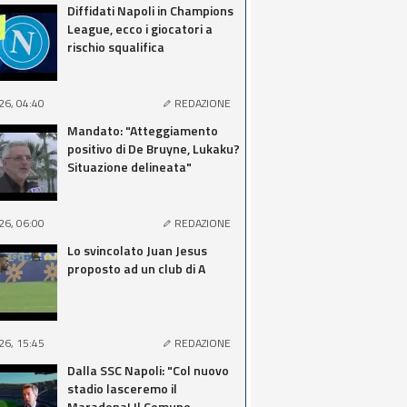
Diffidati Napoli in Champions
League, ecco i giocatori a
rischio squalifica
26, 04:40
REDAZIONE
Mandato: "Atteggiamento
positivo di De Bruyne, Lukaku?
Situazione delineata"
26, 06:00
REDAZIONE
Lo svincolato Juan Jesus
proposto ad un club di A
26, 15:45
REDAZIONE
Dalla SSC Napoli: "Col nuovo
stadio lasceremo il
Maradona! Il Comune