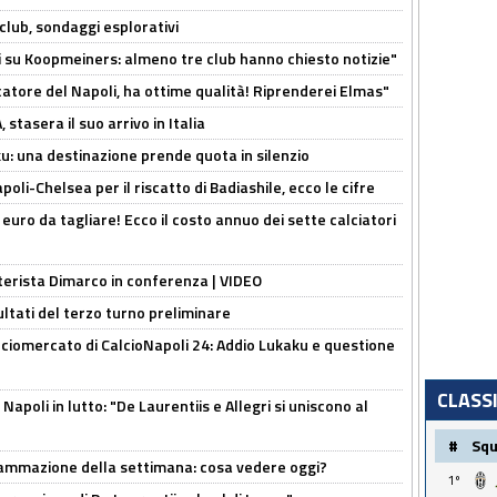
club, sondaggi esplorativi
ci su Koopmeiners: almeno tre club hanno chiesto notizie"
catore del Napoli, ha ottime qualità! Riprenderei Elmas"
stasera il suo arrivo in Italia
ku: una destinazione prende quota in silenzio
oli-Chelsea per il riscatto di Badiashile, ecco le cifre
i euro da tagliare! Ecco il costo annuo dei sette calciatori
nterista Dimarco in conferenza | VIDEO
ultati del terzo turno preliminare
ciomercato di CalcioNapoli 24: Addio Lukaku e questione
CLASS
apoli in lutto: "De Laurentiis e Allegri si uniscono al
#
Sq
rammazione della settimana: cosa vedere oggi?
1º