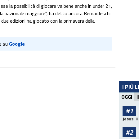
sse la possibilità di giocare va bene anche in under 21,
la nazionale maggiore", ha detto ancora Bernardeschi
due edizioni ha giocato con la primavera della
e su
Google
I PIÙ 
OGGI
I
#1
Jesus! H
#2