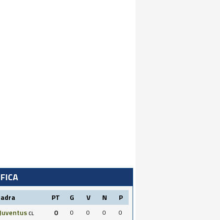
IFICA
uadra
PT
G
V
N
P
Juventus
0
0
0
0
0
CL