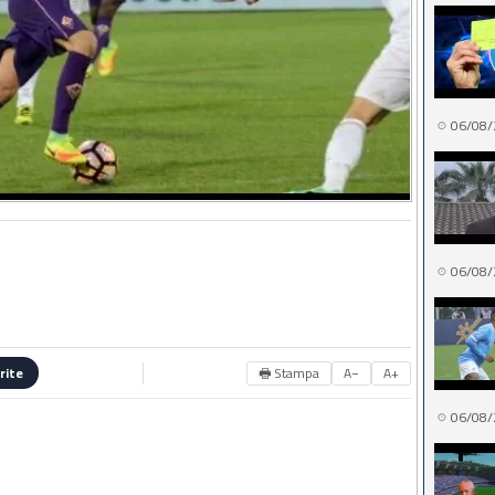
06/08/
06/08/
🖶 Stampa
A−
A+
rite
06/08/