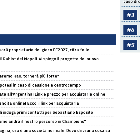
caso di
#3
#4
#5
sarà proprietario del gioco FC2027, cifra folle
 il Rabiot del Napoli. Vi spiego il progetto del nuovo
zeremo Rao, tornerà più forte"
 Ipotesi in caso di cessione a centrocampo
ta all'Argentina! Link e prezzo per acquistarla online
ndita online! Ecco il link per acquistarla
li indugi: primi contatti per Sebastiano Esposito
ome andrà il nostro percorso in Champions"
pagina, ora è una società normale. Devo dirvi una cosa su