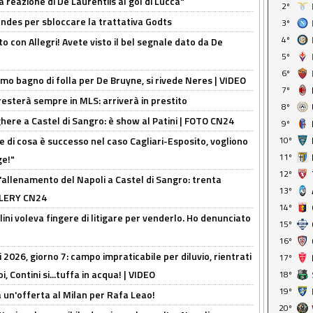
la reazione di De Laurentiis al gol di Lucca"
2º
ndes per sbloccare la trattativa Godts
3º
4º
o con Allegri! Avete visto il bel segnale dato da De
5º
6º
rimo bagno di folla per De Bruyne, si rivede Neres | VIDEO
7º
sterà sempre in MLS: arriverà in prestito
8º
here a Castel di Sangro: è show al Patini | FOTO CN24
9º
 di cosa è successo nel caso Cagliari-Esposito, vogliono
10º
11º
ge!"
12º
'allenamento del Napoli a Castel di Sangro: trenta
13º
ALLERY CN24
14º
lini voleva fingere di litigare per venderlo. Ho denunciato
15º
16º
 2026, giorno 7: campo impraticabile per diluvio, rientrati
17º
, Contini si...tuffa in acqua! | VIDEO
18º
19º
 un'offerta al Milan per Rafa Leao!
20º