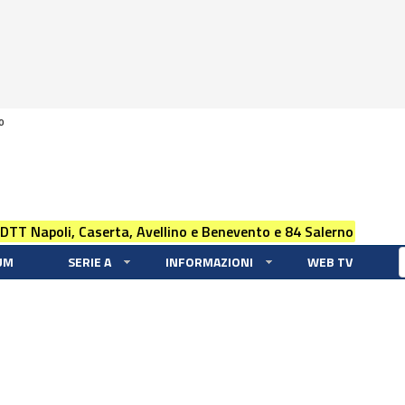
0
 DTT Napoli, Caserta, Avellino e Benevento e 84 Salerno
UM
SERIE A
INFORMAZIONI
WEB TV