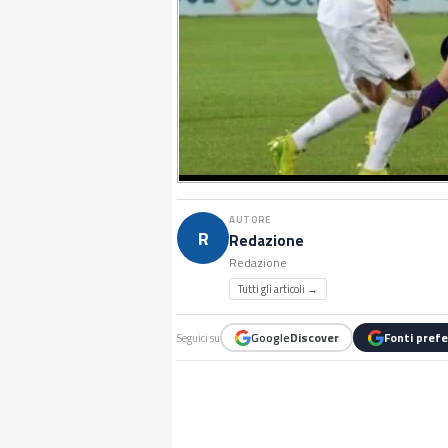
AUTORE
R
Redazione
Redazione
Tutti gli articoli →
Google
Discover
Fonti prefe
Seguici su