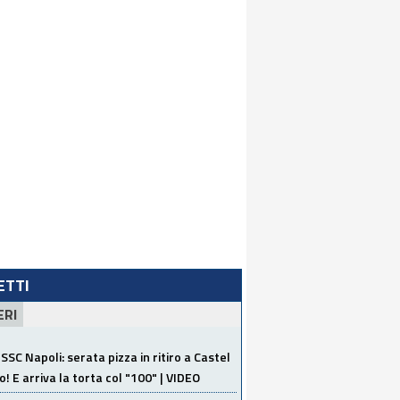
LETTI
ERI
SSC Napoli: serata pizza in ritiro a Castel
o! E arriva la torta col "100" | VIDEO