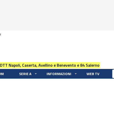
0
 DTT Napoli, Caserta, Avellino e Benevento e 84 Salerno
UM
SERIE A
INFORMAZIONI
WEB TV