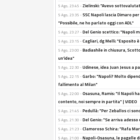
Zielinski: "Avevo sottovaluta
5 Ago, 23:45 -
SSC Napoli lascia Dimaro per 
5 Ago, 23:35 -
"Possibile, ne ho parlato oggi con ADL"
Del Genio scettico: "Napoli m
5 Ago, 23:27 -
Cagliari, dg Melli: "Esposito
5 Ago, 23:15 -
Badiashile in chiusura, Scotto
5 Ago, 23:00 -
un'idea"
Udinese, idea Juan Jesus a p
5 Ago, 22:30 -
Garbo: "Napoli? Molto dipender
5 Ago, 22:15 -
fallimento al Milan"
Osasuna, Ramis: "Il Napoli ha
5 Ago, 22:00 -
contento, noi sempre in partita" | VIDEO
Pedullà: "Per Zeballos ci son
5 Ago, 21:45 -
Del Genio: "Se arriva adesso 
5 Ago, 21:30 -
Clamoroso Schira: "Rafa Mari
5 Ago, 21:23 -
Napoli-Osasuna, le pagelle di
5 Ago, 21:00 -