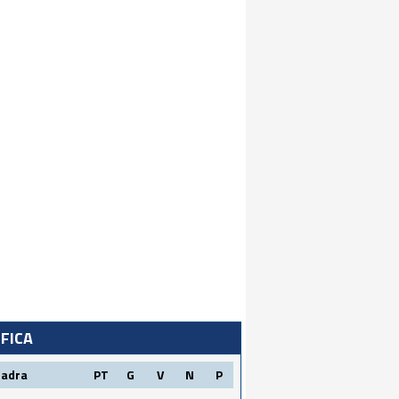
IFICA
uadra
PT
G
V
N
P