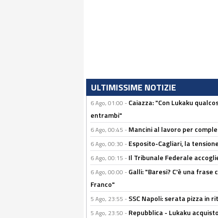
ULTIMISSIME NOTIZIE
Caiazza: "Con Lukaku qualcos
6 Ago, 01:00 -
entrambi"
Mancini al lavoro per completa
6 Ago, 00:45 -
Esposito-Cagliari, la tensione
6 Ago, 00:30 -
Il Tribunale Federale accoglie 
6 Ago, 00:15 -
Galli: "Baresi? C'è una frase
6 Ago, 00:00 -
Franco"
SSC Napoli: serata pizza in ri
5 Ago, 23:55 -
Repubblica - Lukaku acquisto
5 Ago, 23:50 -