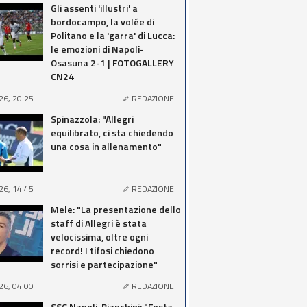
Gli assenti 'illustri' a
bordocampo, la volée di
Politano e la 'garra' di Lucca:
le emozioni di Napoli-
Osasuna 2-1 | FOTOGALLERY
CN24
26, 20:25
REDAZIONE
Spinazzola: "Allegri
equilibrato, ci sta chiedendo
una cosa in allenamento"
26, 14:45
REDAZIONE
Mele: "La presentazione dello
staff di Allegri è stata
velocissima, oltre ogni
record! I tifosi chiedono
sorrisi e partecipazione"
26, 04:00
REDAZIONE
SSC Napoli, Bianchini: "Festa