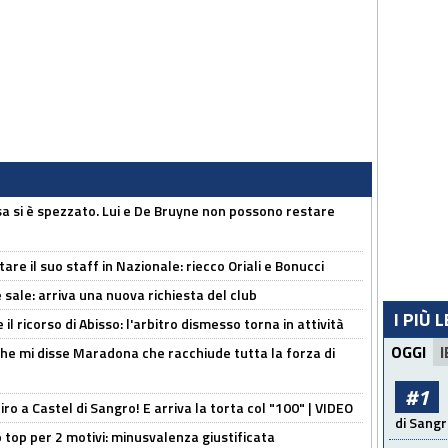
a si è spezzato. Lui e De Bruyne non possono restare
re il suo staff in Nazionale: riecco Oriali e Bonucci
 sale: arriva una nuova richiesta del club
I PIÙ 
il ricorso di Abisso: l'arbitro dismesso torna in attività
OGGI
I
 che mi disse Maradona che racchiude tutta la forza di
#1
tiro a Castel di Sangro! E arriva la torta col "100" | VIDEO
di Sangr
 top per 2 motivi: minusvalenza giustificata