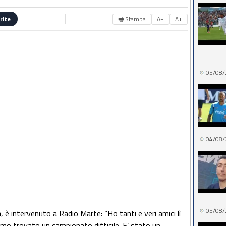
🖶 Stampa
A−
A+
rite
05/08/
04/08/
05/08/
 è intervenuto a Radio Marte: “Ho tanti e veri amici lì
o trovato un campionato difficile. E’ stato un