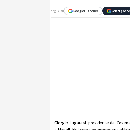
Google
Discover
Fonti prefe
Seguici su
Giorgio Lugaresi, presidente del Cesena,
a Napoli. Noi come neopromossa abbiam