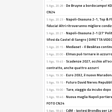
De Bruyne a bordocampo! KDB
5 Ago, 20:28 -
CN24
Napoli-Osasuna 2-1, Top & Fl
5 Ago, 20:23 -
fiducia! Altri ritroveranno migliore condi
Napoli-Osasuna 2-1 (27' Polita
5 Ago, 20:21 -
tifosi da Castel di Sangro | DIRETTA VIDE
Mediaset - Il Besiktas contin
5 Ago, 20:15 -
Elmas può tornare in azzurro:
5 Ago, 20:00 -
Scadenze 2027, occhio all'occ
5 Ago, 19:45 -
contratto, anche quattro azzurri
Euro 2032, il nuovo Maradon
5 Ago, 19:30 -
Futuro David Neres: Repubbli
5 Ago, 19:15 -
Tare, viaggio da incubo dopo i 
5 Ago, 19:00 -
Nuova maglia Napoli portiere
5 Ago, 18:46 -
FOTO CN24
CdM - Ipotesi Brondby per Li
5 Ago, 18:45 -