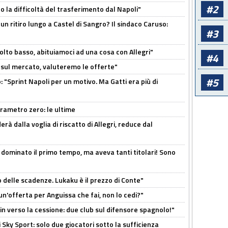
#2
to la difficoltà del trasferimento dal Napoli"
un ritiro lungo a Castel di Sangro? Il sindaco Caruso:
#3
olto basso, abituiamoci ad una cosa con Allegri"
#4
 è sul mercato, valuteremo le offerte"
#5
: "Sprint Napoli per un motivo. Ma Gatti era più di
arametro zero: le ultime
à dalla voglia di riscatto di Allegri, reduce dal
 dominato il primo tempo, ma aveva tanti titolari! Sono
o delle scadenze. Lukaku è il prezzo di Conte"
un'offerta per Anguissa che fai, non lo cedi?"
n verso la cessione: due club sul difensore spagnolo!"
 Sky Sport: solo due giocatori sotto la sufficienza