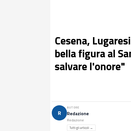
Cesena, Lugaresi:
bella figura al S
salvare l'onore"
AUTORE
R
Redazione
Redazione
Tutti gli articoli →