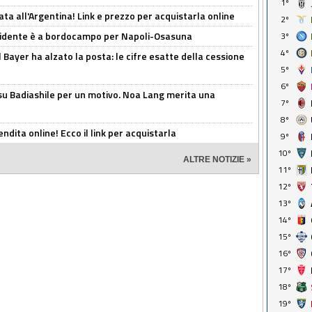
1º
ta all'Argentina! Link e prezzo per acquistarla online
2º
presidente è a bordocampo per Napoli-Osasuna
3º
4º
il Bayer ha alzato la posta: le cifre esatte della cessione
5º
6º
 su Badiashile per un motivo. Noa Lang merita una
7º
8º
ndita online! Ecco il link per acquistarla
9º
10º
ALTRE NOTIZIE »
11º
12º
13º
14º
15º
16º
17º
18º
19º