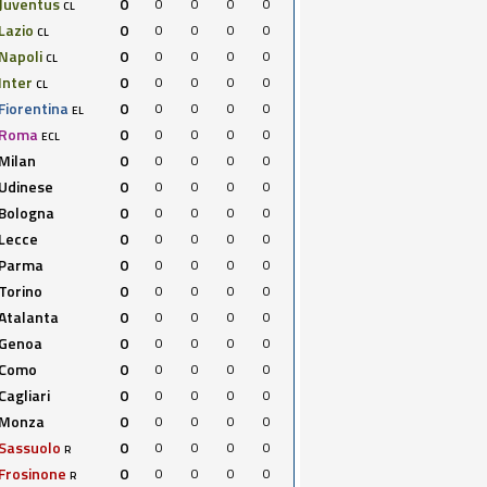
Juventus
0
0
0
0
0
CL
Lazio
0
0
0
0
0
CL
Napoli
0
0
0
0
0
CL
Inter
0
0
0
0
0
CL
Fiorentina
0
0
0
0
0
EL
Roma
0
0
0
0
0
ECL
Milan
0
0
0
0
0
Udinese
0
0
0
0
0
Bologna
0
0
0
0
0
Lecce
0
0
0
0
0
Parma
0
0
0
0
0
Torino
0
0
0
0
0
Atalanta
0
0
0
0
0
Genoa
0
0
0
0
0
Como
0
0
0
0
0
Cagliari
0
0
0
0
0
Monza
0
0
0
0
0
Sassuolo
0
0
0
0
0
R
Frosinone
0
0
0
0
0
R