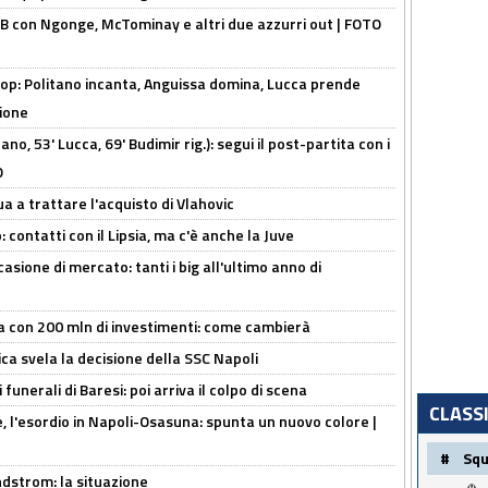
 con Ngonge, McTominay e altri due azzurri out | FOTO
op: Politano incanta, Anguissa domina, Lucca prende
zione
no, 53' Lucca, 69' Budimir rig.): segui il post-partita con i
O
ua a trattare l'acquisto di Vlahovic
 contatti con il Lipsia, ma c'è anche la Juve
asione di mercato: tanti i big all'ultimo anno di
a con 200 mln di investimenti: come cambierà
ca svela la decisione della SSC Napoli
funerali di Baresi: poi arriva il colpo di scena
CLASS
, l'esordio in Napoli-Osasuna: spunta un nuovo colore |
#
Sq
ndstrom: la situazione