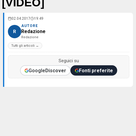
[VIDEO]
02.04.2017
19:49
AUTORE
Redazione
R
Redazione
Tutti gli articoli →
Seguici su
Google
Discover
Fonti preferite