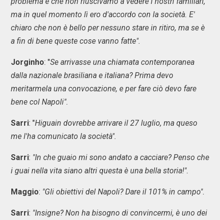
problema è che non riuscivamo a vedere i nostri familiari,
ma in quel momento lì ero d'accordo con la società. E'
chiaro che non è bello per nessuno stare in ritiro, ma se è
a fin di bene queste cose vanno fatte".
Jorginho
: "
Se arrivasse una chiamata contemporanea
dalla nazionale brasiliana e italiana? Prima devo
meritarmela una convocazione, e per fare ciò devo fare
bene col Napoli".
Sarri
: "
Higuain dovrebbe arrivare il 27 luglio, ma queso
me l'ha comunicato la società".
Sarri
:
"In che guaio mi sono andato a cacciare? Penso che
i guai nella vita siano altri questa è una bella storia!".
Maggio
:
"Gli obiettivi del Napoli? Dare il 101% in campo".
Sarri
:
"Insigne? Non ha bisogno di convincermi, è uno dei