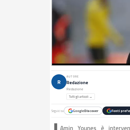
AUTORE
R
Redazione
Redazione
Tutti gli articoli →
Google
Discover
Fonti prefe
Seguici su
Amin Younes è interven