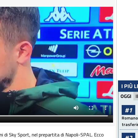
I PIÙ 
OGGI
I
#1
Romano: 
trasfer
i di Sky Sport, nel prepartita di Napoli-SPAL. Ecco
#2