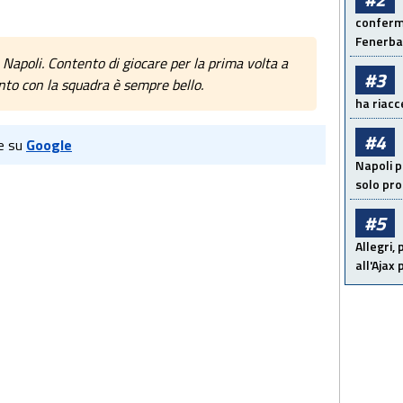
conferma
Fenerb
 Napoli. Contento di giocare per la prima volta a
#3
nto con la squadra è sempre bello.
ha riacce
#4
e su
Google
Napoli p
solo pr
#5
Allegri,
all'Ajax