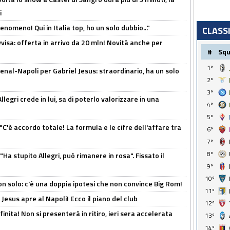
i
enomeno! Qui in Italia top, ho un solo dubbio..."
CLASS
isa: offerta in arrivo da 20 mln! Novità anche per
#
Sq
1º
enal-Napoli per Gabriel Jesus: straordinario, ha un solo
2º
3º
legri crede in lui, sa di poterlo valorizzare in una
4º
5º
"C'è accordo totale! La formula e le cifre dell'affare tra
6º
7º
8º
Ha stupito Allegri, può rimanere in rosa". Fissato il
9º
10º
n solo: c'è una doppia ipotesi che non convince Big Rom!
11º
Jesus apre al Napoli! Ecco il piano del club
12º
inita! Non si presenterà in ritiro, ieri sera accelerata
13º
14º