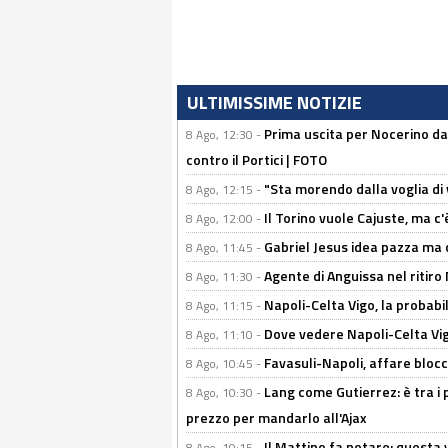
ULTIMISSIME NOTIZIE
Prima uscita per Nocerino da
8 Ago, 12:30 -
contro il Portici | FOTO
"Sta morendo dalla voglia di 
8 Ago, 12:15 -
Il Torino vuole Cajuste, ma c
8 Ago, 12:00 -
Gabriel Jesus idea pazza ma c
8 Ago, 11:45 -
Agente di Anguissa nel ritiro 
8 Ago, 11:30 -
Napoli-Celta Vigo, la probabi
8 Ago, 11:15 -
Dove vedere Napoli-Celta Vig
8 Ago, 11:10 -
Favasuli-Napoli, affare bloc
8 Ago, 10:45 -
Lang come Gutierrez: è tra i p
8 Ago, 10:30 -
prezzo per mandarlo all'Ajax
Il Mattino fa notare: questa v
8 Ago, 10:15 -