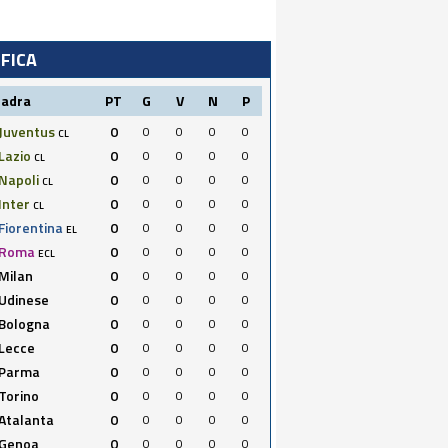
IFICA
uadra
PT
G
V
N
P
Juventus
0
0
0
0
0
CL
Lazio
0
0
0
0
0
CL
Napoli
0
0
0
0
0
CL
Inter
0
0
0
0
0
CL
Fiorentina
0
0
0
0
0
EL
Roma
0
0
0
0
0
ECL
Milan
0
0
0
0
0
Udinese
0
0
0
0
0
Bologna
0
0
0
0
0
Lecce
0
0
0
0
0
Parma
0
0
0
0
0
Torino
0
0
0
0
0
Atalanta
0
0
0
0
0
Genoa
0
0
0
0
0