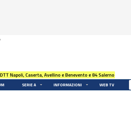
0
 DTT Napoli, Caserta, Avellino e Benevento e 84 Salerno
UM
SERIE A
INFORMAZIONI
WEB TV