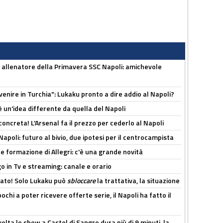
 allenatore della Primavera SSC Napoli: amichevole
venire in Turchia": Lukaku pronto a dire addio al Napoli?
'è un'idea differente da quella del Napoli
oncreta! L'Arsenal fa il prezzo per cederlo al Napoli
Napoli: futuro al bivio, due ipotesi per il centrocampista
le formazione di Allegri: c'è una grande novità
o in Tv e streaming: canale e orario
cato! Solo Lukaku può
sbloccare
la trattativa, la situazione
ochi a poter ricevere offerte serie, il Napoli ha fatto il
olta lo show a Castel di Sangro dura più di 9 minuti, la