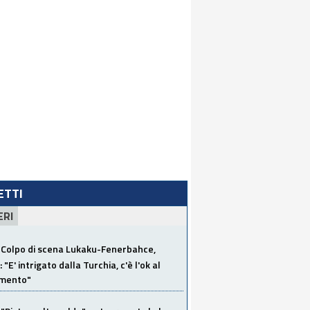
LETTI
ERI
Colpo di scena Lukaku-Fenerbahce,
"E' intrigato dalla Turchia, c'è l'ok al
imento"