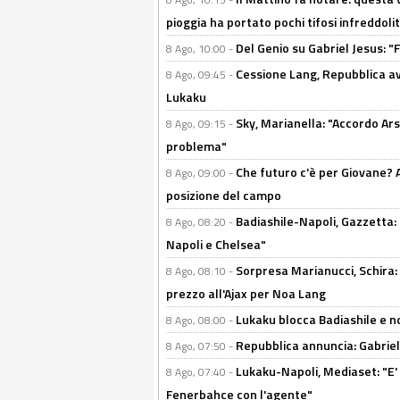
pioggia ha portato pochi tifosi infreddolit
Del Genio su Gabriel Jesus: "F
8 Ago, 10:00 -
Cessione Lang, Repubblica avv
8 Ago, 09:45 -
Lukaku
Sky, Marianella: "Accordo Ars
8 Ago, 09:15 -
problema"
Che futuro c'è per Giovane? Al
8 Ago, 09:00 -
posizione del campo
Badiashile-Napoli, Gazzetta: 
8 Ago, 08:20 -
Napoli e Chelsea"
Sorpresa Marianucci, Schira: "
8 Ago, 08:10 -
prezzo all'Ajax per Noa Lang
Lukaku blocca Badiashile e no
8 Ago, 08:00 -
Repubblica annuncia: Gabriel 
8 Ago, 07:50 -
Lukaku-Napoli, Mediaset: "E' f
8 Ago, 07:40 -
Fenerbahce con l'agente"