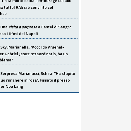
"Pista molto calda", entourage Lukaku
 tutto! RAI: si è convinto col
ahce
Una
visita a sorpresa
a Castel di Sangro
so i tifosi del Napoli
Sky, Marianella: "Accordo Arsenal-
er Gabriel Jesus: straordinario, ha un
oblema"
Sorpresa Marianucci, Schira: "Ha stupito
 può rimanere in rosa". Fissato il prezzo
 per Noa Lang