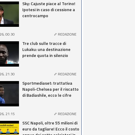
Sky: Cajuste piace al Torino!
Ipotesi in caso di cessione a
centrocampo
26, 00:30
REDAZIONE
Tre club sulle tracce di
Lukaku: una destinazione
prende quota in silenzio
26, 21:30
REDAZIONE
Sportmediaset: trattativa
Napoli-Chelsea per il riscatto
di Badiashile, ecco le cifre
26, 21:15
REDAZIONE
SSC Napoli, oltre 55 milioni di
euro da tagliare! Ecco il costo
annuo dei sette calciatori in