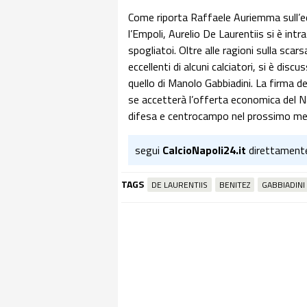
Come riporta Raffaele Auriemma sull’ed
l’Empoli, Aurelio De Laurentiis si è int
spogliatoi. Oltre alle ragioni sulla sca
eccellenti di alcuni calciatori, si è dis
quello di Manolo Gabbiadini. La firma d
se accetterà l’offerta economica del Na
difesa e centrocampo nel prossimo me
segui
CalcioNapoli24.it
direttament
TAGS
DE LAURENTIIS
BENITEZ
GABBIADINI