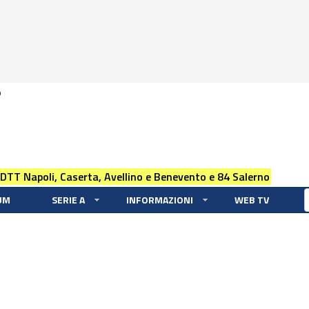
0
 DTT Napoli, Caserta, Avellino e Benevento e 84 Salerno
UM
SERIE A
INFORMAZIONI
WEB TV