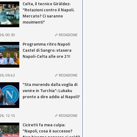
Celta, il tecnico Giráldez:
"Rotazioni contro il Napoli.
Mercato? Ci saranno
movimenti"
26, 00:30
REDAZIONE
Programma ritiro Napoli
Castel di Sangro: stasera
Napoli-Celta alle ore 21!
26, 06:42
REDAZIONE
"Sta morendo dalla voglia di
venire in Turchia": Lukaku
pronto a dire addio al Napoli?
26, 12:15
REDAZIONE
Ciciretti fa mea culpa:
"Napoli, cosa è successo?
Non bisogna pensare ai soldi"