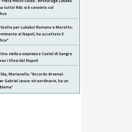
"Pista molto calda", entourage Lukaku
 tutto! RAI: si è convinto col
ahce
Svolta per Lukaku! Romano e Moretto:
mminente al Napoli, ha accettato il
hce"
Una
visita a sorpresa
a Castel di Sangro
so i tifosi del Napoli
Sky, Marianella: "Accordo Arsenal-
er Gabriel Jesus: straordinario, ha un
oblema"