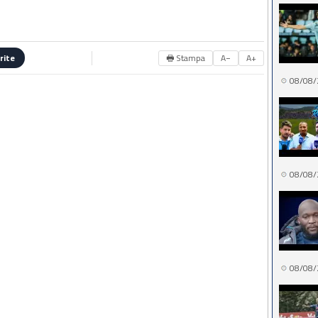
🖶 Stampa
A−
A+
rite
08/08/
08/08/
08/08/