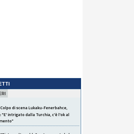
LETTI
ERI
Colpo di scena Lukaku-Fenerbahce,
"E' intrigato dalla Turchia, c'è l'ok al
imento"