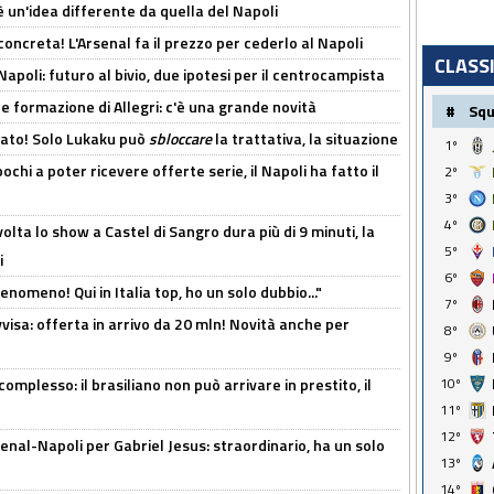
'è un'idea differente da quella del Napoli
oncreta! L'Arsenal fa il prezzo per cederlo al Napoli
CLASS
Napoli: futuro al bivio, due ipotesi per il centrocampista
le formazione di Allegri: c'è una grande novità
#
Sq
cato! Solo Lukaku può
sbloccare
la trattativa, la situazione
1º
ochi a poter ricevere offerte serie, il Napoli ha fatto il
2º
3º
4º
olta lo show a Castel di Sangro dura più di 9 minuti, la
5º
i
6º
enomeno! Qui in Italia top, ho un solo dubbio..."
7º
isa: offerta in arrivo da 20 mln! Novità anche per
8º
9º
omplesso: il brasiliano non può arrivare in prestito, il
10º
11º
12º
enal-Napoli per Gabriel Jesus: straordinario, ha un solo
13º
14º