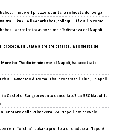
ahce, il nodo è il prezzo: spunta la richiesta del belga
a tra Lukaku e il Fenerbahce, colloqui ufficiali in corso
bahce, la trattativa avanza ma c'è distanza col Napoli
 procede, rifiutate altre tre offerte: la richiesta del
Moretto: "Addio imminente al Napoli, ha accettato il
hia: l'avvocato di Romelu ha incontrato il club, il Napoli
 a Castel di Sangro: evento cancellato? La SSC Napoli lo
i
 allenatore della Primavera SSC Napoli: amichevole
venire in Turchia": Lukaku pronto a dire addio al Napoli?