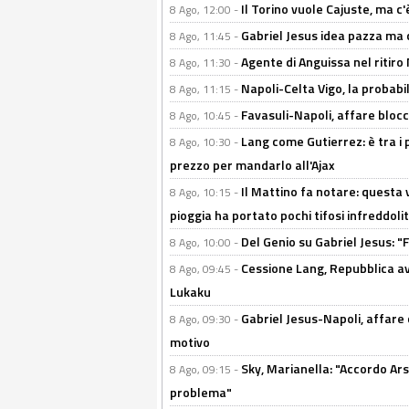
Il Torino vuole Cajuste, ma c
8 Ago, 12:00 -
Gabriel Jesus idea pazza ma c
8 Ago, 11:45 -
Agente di Anguissa nel ritiro 
8 Ago, 11:30 -
Napoli-Celta Vigo, la probabi
8 Ago, 11:15 -
Favasuli-Napoli, affare bloc
8 Ago, 10:45 -
Lang come Gutierrez: è tra i p
8 Ago, 10:30 -
prezzo per mandarlo all'Ajax
Il Mattino fa notare: questa v
8 Ago, 10:15 -
pioggia ha portato pochi tifosi infreddolit
Del Genio su Gabriel Jesus: "F
8 Ago, 10:00 -
Cessione Lang, Repubblica avv
8 Ago, 09:45 -
Lukaku
Gabriel Jesus-Napoli, affare c
8 Ago, 09:30 -
motivo
Sky, Marianella: "Accordo Ars
8 Ago, 09:15 -
problema"