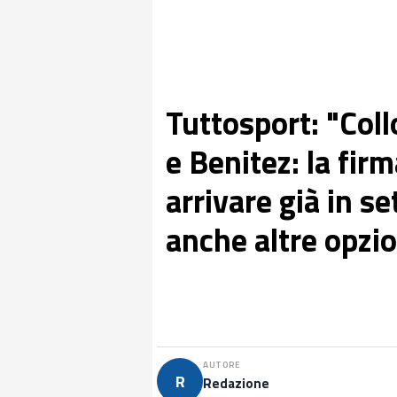
Tuttosport: "Coll
e Benitez: la fir
arrivare già in s
anche altre opzio
AUTORE
R
Redazione