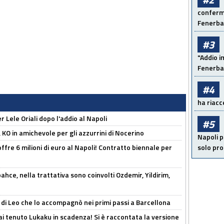
conferma
Fenerb
#3
"Addio i
Fenerba
#4
ha riacce
 Lele Oriali dopo l'addio al Napoli
#5
 KO in amichevole per gli azzurrini di Nocerino
Napoli p
offre 6 milioni di euro al Napoli! Contratto biennale per
solo pr
hce, nella trattativa sono coinvolti Ozdemir, Yildirim,
 di Leo che lo accompagnò nei primi passi a Barcellona
i tenuto Lukaku in scadenza! Si è raccontata la versione