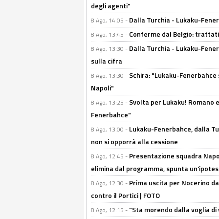
degli agenti"
Dalla Turchia - Lukaku-Fenerb
8 Ago, 14:05 -
Conferme dal Belgio: trattativ
8 Ago, 13:45 -
Dalla Turchia - Lukaku-Fener
8 Ago, 13:30 -
sulla cifra
Schira: "Lukaku-Fenerbahce si
8 Ago, 13:30 -
Napoli"
Svolta per Lukaku! Romano e 
8 Ago, 13:25 -
Fenerbahce"
Lukaku-Fenerbahce, dalla Turc
8 Ago, 13:00 -
non si opporrà alla cessione
Presentazione squadra Napoli
8 Ago, 12:45 -
elimina dal programma, spunta un'ipotes
Prima uscita per Nocerino da
8 Ago, 12:30 -
contro il Portici | FOTO
"Sta morendo dalla voglia di 
8 Ago, 12:15 -