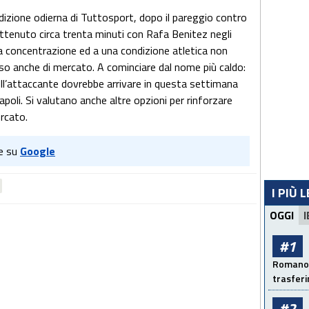
izione odierna di Tuttosport, dopo il pareggio contro
rattenuto circa trenta minuti con Rafa Benitez negli
rsa concentrazione ed a una condizione atletica non
cusso anche di mercato. A cominciare dal nome più caldo:
ell’attaccante dovrebbe arrivare in questa settimana
poli. Si valutano anche altre opzioni per rinforzare
rcato.
e su
Google
I PIÙ 
OGGI
I
#1
Romano: 
trasfer
#2