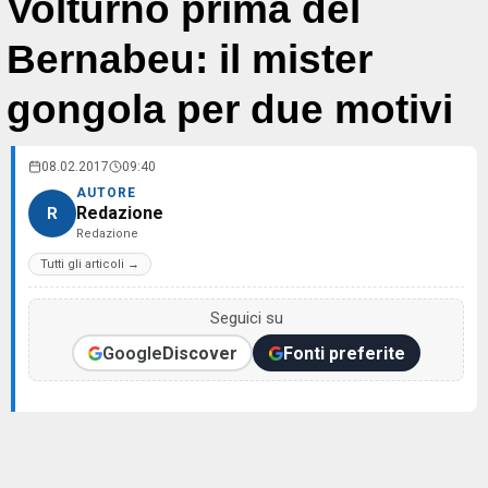
Volturno prima del
Bernabeu: il mister
gongola per due motivi
08.02.2017
09:40
AUTORE
Redazione
R
Redazione
Tutti gli articoli →
Seguici su
Google
Discover
Fonti preferite