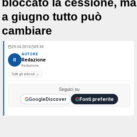
bloccato la cessione, ma
a giugno tutto può
cambiare
29.04.2015
09:30
AUTORE
Redazione
R
Redazione
Tutti gli articoli →
Seguici su
Google
Discover
Fonti preferite