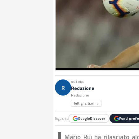
AUTORE
R
Redazione
Redazione
Tutti gli articoli →
Google
Discover
Fonti prefe
Seguici su
Mario Rui ha rilasciato al