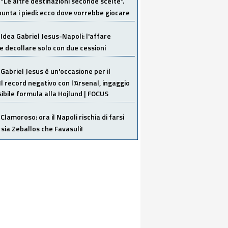
"Le altre destinazioni seconde scelte".
unta i piedi: ecco dove vorrebbe giocare
Idea Gabriel Jesus-Napoli: l'affare
 decollare solo con due cessioni
Gabriel Jesus è un'occasione per il
Il record negativo con l'Arsenal, ingaggio
sibile formula alla Hojlund | FOCUS
Clamoroso: ora il Napoli rischia di farsi
 sia Zeballos che Favasuli!