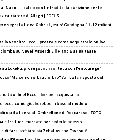
 Napoli: il calcio con l'infradito, la punizione per le
ex calciatore di Allegri | FOCUS
nere segreta l'idea Gabriel Jesus! Guadagna 11-12 milioni
e in vendita! Ecco il prezzo e come acquistarla online
li piomba su Nayef Aguerd! È il Piano B se saltasse
a su Lukaku, proseguono i contatti con l'entourage"
cci: "Ma come sei brutto, bro". Arriva la risposta del
ndita online! Ecco il link per acquistarla
yne: ecco come giocherebbe in base al modulo
oli: uscita libera all'Ombrellone di Roccaraso | FOTO
una cifra fuori mercato per cederlo adesso
ia di farsi soffiare sia Zeballos che Favasuli!
ta all'Argentina! Link e prezzo per acquistarla online