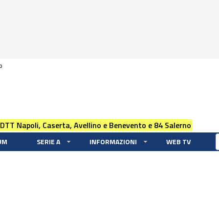
0
 DTT Napoli, Caserta, Avellino e Benevento e 84 Salerno
UM
SERIE A
INFORMAZIONI
WEB TV