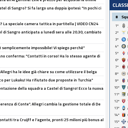
CLASS
el di Sangro? Si fa largo una doppia ipotesi: "In pochi ci
#
Sq
ri? La speciale camera tattica in partitella | VIDEO CN24
1º
 di Sangro anticipata a lunedì sera alle 20.30, cambiato
2º
3º
4º
è semplicemente impossibile! Vi spiego perché"
5º
ano conferma: "Contatti in corso! Ha lo stesso agente di
6º
7º
 Allegri ha le idee già chiare su come utilizzare il belga
8º
o per Lukaku! Ha rifiutato due proposte in Turchia"
9º
10º
entazione della squadra a Castel di Sangro! Ecco la nuova
11º
12º
ferenza di Conte". Allegri cambia la gestione totale di De
13º
14º
ontatti tra Cruijff e l'agente, pronti 25 milioni più bonus al
15º