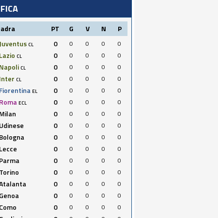
IFICA
uadra
PT
G
V
N
P
Juventus
0
0
0
0
0
CL
Lazio
0
0
0
0
0
CL
Napoli
0
0
0
0
0
CL
Inter
0
0
0
0
0
CL
Fiorentina
0
0
0
0
0
EL
Roma
0
0
0
0
0
ECL
Milan
0
0
0
0
0
Udinese
0
0
0
0
0
Bologna
0
0
0
0
0
Lecce
0
0
0
0
0
Parma
0
0
0
0
0
Torino
0
0
0
0
0
Atalanta
0
0
0
0
0
Genoa
0
0
0
0
0
Como
0
0
0
0
0