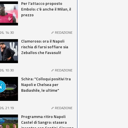
Per l'attacco proposto
Embolo: c'è anche il Milan, il
prezzo
26, 14:30
REDAZIONE
Clamoroso: ora il Napoli
rischia di farsi soffiare sia
Zeballos che Favasuli!
26, 10:30
REDAZIONE
Schira: "Colloqui positivi tra
Napoli e Chelsea per
Badiashile, le ultime"
26, 21:19
REDAZIONE
Programma ritiro Napoli
Castel di Sangro: stasera
incontro con Contini, Giovane,