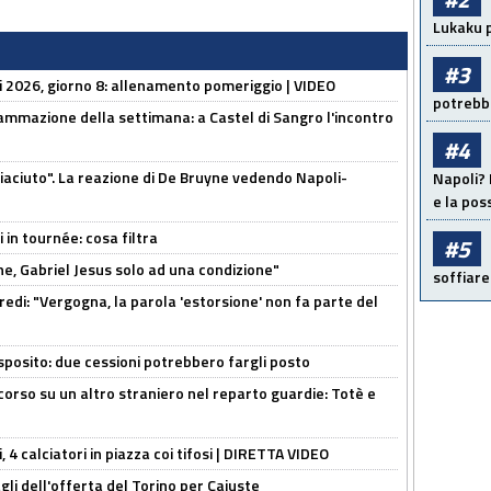
Lukaku p
#3
li 2026, giorno 8: allenamento pomeriggio | VIDEO
potrebbe
ammazione della settimana: a Castel di Sangro l'incontro
#4
piaciuto". La reazione di De Bruyne vedendo Napoli-
Napoli? 
e la pos
 in tournée: cosa filtra
#5
e, Gabriel Jesus solo ad una condizione"
soffiare
redi: "Vergogna, la parola 'estorsione' non fa parte del
sposito: due cessioni potrebbero fargli posto
 corso su un altro straniero nel reparto guardie: Totè e
, 4 calciatori in piazza coi tifosi | DIRETTA VIDEO
gli dell'offerta del Torino per Cajuste