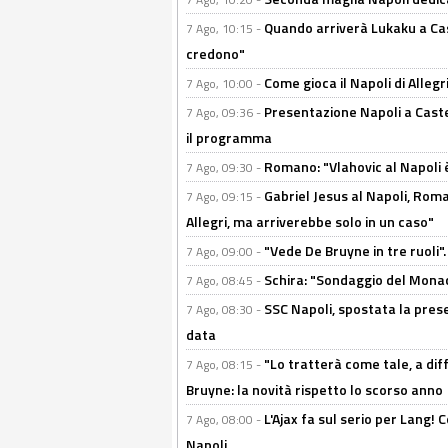
Quando arriverà Lukaku a Cast
7 Ago, 10:15 -
credono"
Come gioca il Napoli di Alleg
7 Ago, 10:00 -
Presentazione Napoli a Castel
7 Ago, 09:36 -
il programma
Romano: "Vlahovic al Napoli 
7 Ago, 09:30 -
Gabriel Jesus al Napoli, Rom
7 Ago, 09:15 -
Allegri, ma arriverebbe solo in un caso"
"Vede De Bruyne in tre ruoli".
7 Ago, 09:00 -
Schira: "Sondaggio del Monac
7 Ago, 08:45 -
SSC Napoli, spostata la pres
7 Ago, 08:30 -
data
"Lo tratterà come tale, a dif
7 Ago, 08:15 -
Bruyne: la novità rispetto lo scorso anno
L'Ajax fa sul serio per Lang! C
7 Ago, 08:00 -
Napoli