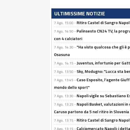
ULTIMISSIME NOTIZIE
Ritiro Castel di Sangro Napo
7 Ago, 15:00 -
Palinsesto CN24 TV, la progr
7 Ago, 14:50 -
con 4 calciatori
"Ha visto qualcosa che gli è 
7 Ago, 14:30 -
Osasuna
Juventus, infortunio per Gatti
7 Ago, 14:15 -
Sky, Modugno: "Lucca sta ben
7 Ago, 13:50 -
Caso Esposito, l'agente Giuff
7 Ago, 13:45 -
mondo dello sport"
Napoli vigile su Sebastiano E
7 Ago, 13:30 -
Napoli Basket, valutazioni in
7 Ago, 13:25 -
Caruso partono da 5 nel ritiro in Slovenia
Ritiro Castel di Sangro Napoli
7 Ago, 13:15 -
Calciomercato Napoli: i detta
7 Ago, 13:15 -