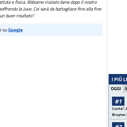
uta e fisica. Abbiamo iniziato bene dopo il nostro
ffrendo la Juve. Coi sarà da battagliare fino alla fine
n buon risultato".
e su
Google
I PIÙ 
OGGI
I
#1
Conte". 
Bruyne: 
#2