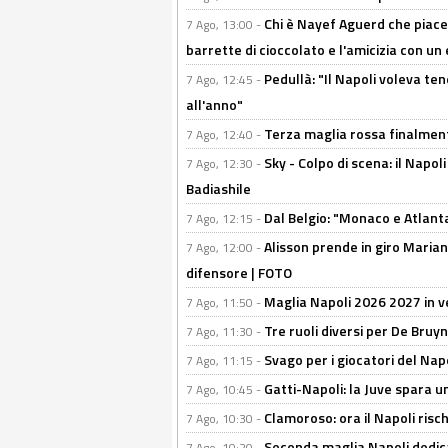
Chi è Nayef Aguerd che piace al
7 Ago, 13:00 -
barrette di cioccolato e l'amicizia con un 
Pedullà: "Il Napoli voleva te
7 Ago, 12:45 -
all'anno"
Terza maglia rossa finalment
7 Ago, 12:40 -
Sky - Colpo di scena: il Napo
7 Ago, 12:30 -
Badiashile
Dal Belgio: "Monaco e Atlant
7 Ago, 12:15 -
Alisson prende in giro Marianu
7 Ago, 12:00 -
difensore | FOTO
Maglia Napoli 2026 2027 in ve
7 Ago, 11:50 -
Tre ruoli diversi per De Bru
7 Ago, 11:30 -
Svago per i giocatori del Nap
7 Ago, 11:15 -
Gatti-Napoli: la Juve spara 
7 Ago, 10:45 -
Clamoroso: ora il Napoli risch
7 Ago, 10:30 -
Seconda maglia Napoli dedica
7 Ago, 10:20 -