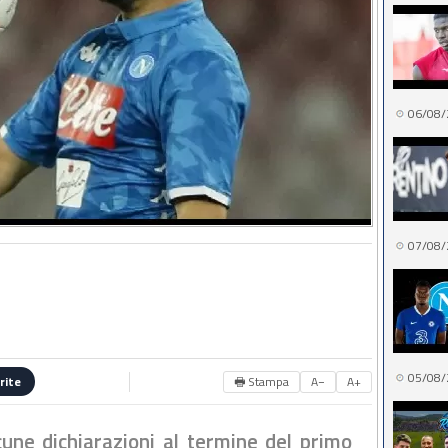
06/08/
07/08/
05/08/
🖶 Stampa
A−
A+
rite
cune dichiarazioni al termine del primo