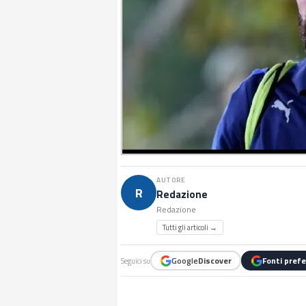
AUTORE
R
Redazione
Redazione
Tutti gli articoli →
Google
Discover
Fonti prefe
Seguici su