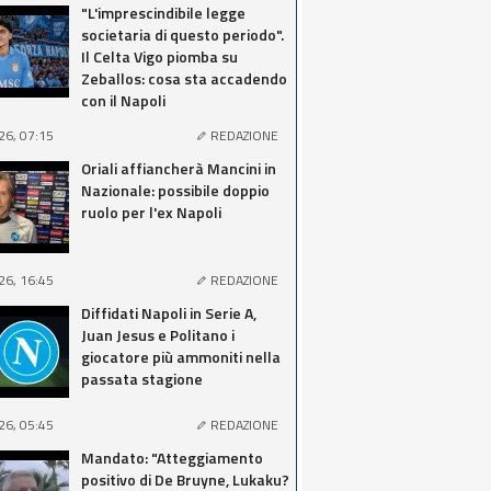
"L'imprescindibile legge
societaria di questo periodo".
Il Celta Vigo piomba su
Zeballos: cosa sta accadendo
con il Napoli
26, 07:15
REDAZIONE
Oriali affiancherà Mancini in
Nazionale: possibile doppio
ruolo per l'ex Napoli
26, 16:45
REDAZIONE
Diffidati Napoli in Serie A,
Juan Jesus e Politano i
giocatore più ammoniti nella
passata stagione
26, 05:45
REDAZIONE
Mandato: "Atteggiamento
positivo di De Bruyne, Lukaku?