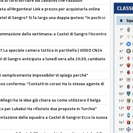
ia di farsi soffiare sia Zeballos che Favasuli!
CLASS
ta all'Argentina! Link e prezzo per acquistarla online
el di Sangro? Si fa largo una doppia ipotesi: "In pochi ci
#
Sq
1º
ammazione della settimana: a Castel di Sangro l'incontro
2º
3º
ri? La speciale camera tattica in partitella | VIDEO CN24
4º
5º
 di Sangro anticipata a lunedì sera alle 20.30, cambiato
6º
7º
è semplicemente impossibile! Vi spiego perché"
8º
ano conferma: "Contatti in corso! Ha lo stesso agente di
9º
10º
 Allegri ha le idee già chiare su come utilizzare il belga
11º
12º
o per Lukaku! Ha rifiutato due proposte in Turchia"
13º
entazione della squadra a Castel di Sangro! Ecco la nuova
14º
15º