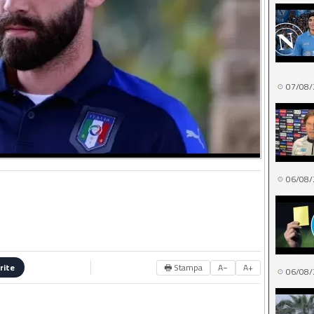
07/08/
06/08/
🖶 Stampa
A−
A+
rite
06/08/