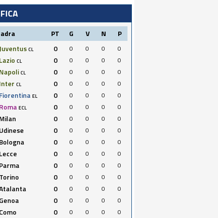
IFICA
uadra
PT
G
V
N
P
Juventus
0
0
0
0
0
CL
Lazio
0
0
0
0
0
CL
Napoli
0
0
0
0
0
CL
Inter
0
0
0
0
0
CL
Fiorentina
0
0
0
0
0
EL
Roma
0
0
0
0
0
ECL
Milan
0
0
0
0
0
Udinese
0
0
0
0
0
Bologna
0
0
0
0
0
Lecce
0
0
0
0
0
Parma
0
0
0
0
0
Torino
0
0
0
0
0
Atalanta
0
0
0
0
0
Genoa
0
0
0
0
0
Como
0
0
0
0
0