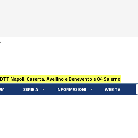
0
 DTT Napoli, Caserta, Avellino e Benevento e 84 Salerno
UM
SERIE A
INFORMAZIONI
WEB TV