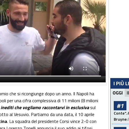
I PIÙ 
OGGI
I
nomio che si ricongiunge dopo un anno. Il Napoli ha
oli per una cifra complessiva di 11 milioni (8 milioni
#1
 inediti che vogliamo raccontarvi in esclusiva
sul
Conte". 
otto al Vesuvio. Partiamo da una data, il 10 aprile
Bruyne: 
tina
. La squadra del presidente Corsi vince 2-0 con
ra Lorenzo Tonelli annuncia il suo addio ai tifosi