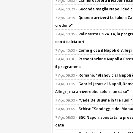
Clamoroso: ora il Napoli risch
7 Ago, 10:30 -
Seconda maglia Napoli dedica
7 Ago, 10:20 -
Quando arriverà Lukaku a Cast
7 Ago, 10:15 -
credono"
Palinsesto CN24 TV, la progr
7 Ago, 10:05 -
con 4 calciatori
Come gioca il Napoli di Alleg
7 Ago, 10:00 -
Presentazione Napoli a Castel
7 Ago, 09:36 -
il programma
Romano: "Vlahovic al Napoli 
7 Ago, 09:30 -
Gabriel Jesus al Napoli, Rom
7 Ago, 09:15 -
Allegri, ma arriverebbe solo in un caso"
"Vede De Bruyne in tre ruoli".
7 Ago, 09:00 -
Schira: "Sondaggio del Monac
7 Ago, 08:45 -
SSC Napoli, spostata la pres
7 Ago, 08:30 -
data