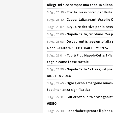
Allegri mi dice sempre una cosa. Io allena
Trattativa in corso per Badia
8 Ago, 23:15 -
Coppa Italia: avanti Ascoli 
8 Ago, 23:10 -
Sky - Ore decisive per la ces
8 Ago, 23:07 -
Napoli-Celta, Giordano: "Va p
8 Ago, 23:05 -
De Laurentiis 'aggiunto' alla
8 Ago, 23:03 -
Napoli-Celta 1-1 | FOTOGALLERY CN24
Top & Flop Napoli-Celta 1-1: 
8 Ago, 23:01 -
regalo come fosse Natale
Napoli-Celta 1-1: segui il pos
8 Ago, 22:55 -
DIRETTA VIDEO
Ogni giorno emergono nuovi d
8 Ago, 22:45 -
testimonianza significativa
Gutierrez subito protagonist
8 Ago, 22:14 -
VIDEO
Fenerbahce: pronto il piano 
8 Ago, 22:10 -