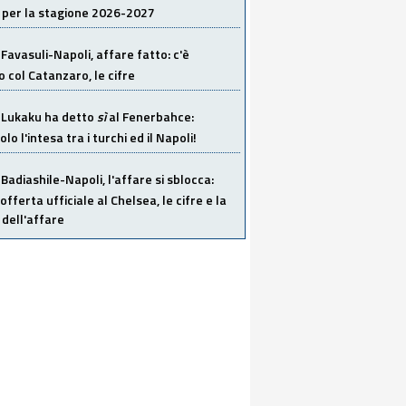
 per la stagione 2026-2027
Favasuli-Napoli, affare fatto: c'è
o col Catanzaro, le cifre
Lukaku ha detto
sì
al Fenerbahce:
o l'intesa tra i turchi ed il Napoli!
Badiashile-Napoli, l'affare si sblocca:
offerta ufficiale al Chelsea, le cifre e la
dell'affare