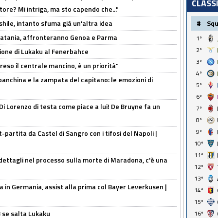
CLASS
tore? Mi intriga, ma sto capendo che..."
shile, intanto sfuma già un'altra idea
#
Sq
e Catania, affronteranno Genoa e Parma
1º
2º
sione di Lukaku al Fenerbahce
3º
reso il centrale mancino, è un priorità"
4º
 panchina e la zampata del capitano: le emozioni di
5º
6º
Di Lorenzo di testa come piace a lui! De Bruyne fa un
7º
8º
9º
t-partita da Castel di Sangro con i tifosi del Napoli |
10º
11º
ettagli nel processo sulla morte di Maradona, c'è una
12º
13º
a in Germania, assist alla prima col Bayer Leverkusen |
14º
15º
B se salta Lukaku
16º