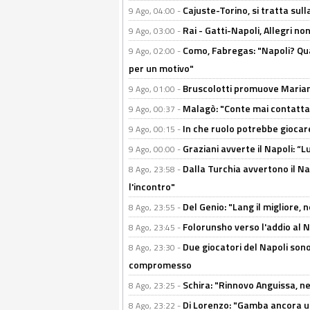
Cajuste-Torino, si tratta sull
9 Ago, 04:00 -
Rai - Gatti-Napoli, Allegri no
9 Ago, 03:00 -
Como, Fabregas: "Napoli? Qua
9 Ago, 02:00 -
per un motivo"
Bruscolotti promuove Marianu
9 Ago, 01:00 -
Malagò: "Conte mai contattato
9 Ago, 00:37 -
In che ruolo potrebbe giocare
9 Ago, 00:15 -
Graziani avverte il Napoli: “Lu
9 Ago, 00:00 -
Dalla Turchia avvertono il Na
8 Ago, 23:58 -
l'incontro"
Del Genio: "Lang il migliore, 
8 Ago, 23:55 -
Folorunsho verso l'addio al Na
8 Ago, 23:45 -
Due giocatori del Napoli sono
8 Ago, 23:30 -
compromesso
Schira: "Rinnovo Anguissa, neg
8 Ago, 23:25 -
Di Lorenzo: "Gamba ancora u
8 Ago, 23:22 -