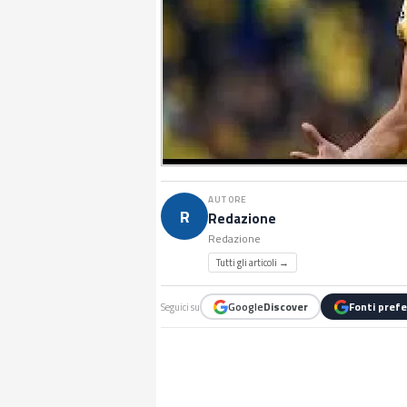
AUTORE
R
Redazione
Redazione
Tutti gli articoli →
Google
Discover
Fonti prefe
Seguici su