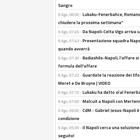
Sangro
Lukaku-Fenerbahce, Romano e
9 Ago, 08:00 -
chiudere la prossima settimana"
Da Napoli-Celta Vigo arriva u
9 Ago, 07:45 -
Presentazione squadra Napoli 
9 Ago, 07:43 -
quando avverrà
Badiashile-Napoli, l'affare si 
9 Ago, 07:30 -
formula dell'affare
Guardate la reazione dei tifo
9 Ago, 07:22 -
Meret e De Bruyne | VIDEO
Lukaku ha detto
sì
al Fenerbah
9 Ago, 07:15 -
Malcuit a Napoli con Mertens
9 Ago, 07:00 -
CdM - Gabriel Jesus-Napoli è
9 Ago, 06:00 -
condizione
Il Napoli cerca una soluzione
9 Ago, 05:00 -
seguito!