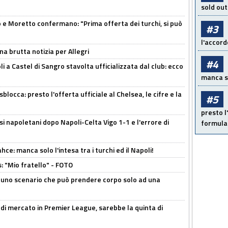
sold out
 Moretto confermano: "Prima offerta dei turchi, si può
#3
l'accord
na brutta notizia per Allegri
#4
a Castel di Sangro stavolta ufficializzata dal club: ecco
manca sol
sblocca: presto l'offerta ufficiale al Chelsea, le cifre e la
#5
presto l'
si napoletani dopo Napoli-Celta Vigo 1-1 e l'errore di
formula 
ce: manca solo l'intesa tra i turchi ed il Napoli!
: "Mio fratello" - FOTO
 uno scenario che può prendere corpo solo ad una
 di mercato in Premier League, sarebbe la quinta di