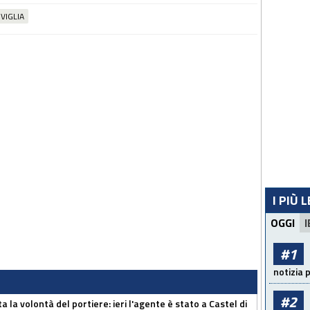
IVIGLIA
I PIÙ 
OGGI
I
#1
notizia 
#2
 la volontà del portiere: ieri l'agente è stato a Castel di