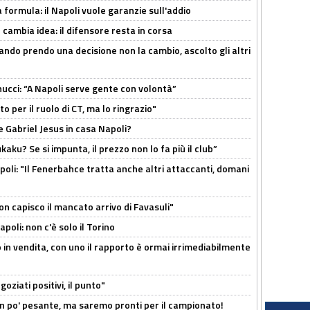
a formula: il Napoli vuole garanzie sull'addio
n cambia idea: il difensore resta in corsa
ndo prendo una decisione non la cambio, ascolto gli altri
cci: “A Napoli serve gente con volontà”
 per il ruolo di CT, ma lo ringrazio"
 Gabriel Jesus in casa Napoli?
kaku? Se si impunta, il prezzo non lo fa più il club”
poli: "Il Fenerbahce tratta anche altri attaccanti, domani
non capisco il mancato arrivo di Favasuli"
poli: non c'è solo il Torino
 in vendita, con uno il rapporto è ormai irrimediabilmente
oziati positivi, il punto"
n po' pesante, ma saremo pronti per il campionato!