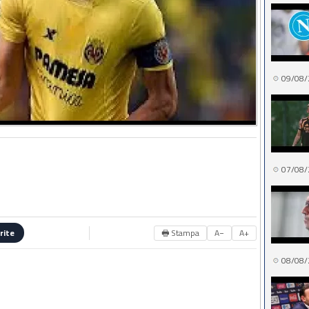
09/08/
07/08/
🖶 Stampa
A−
A+
rite
08/08/