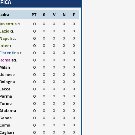
IFICA
uadra
PT
G
V
N
P
Juventus
0
0
0
0
0
CL
Lazio
0
0
0
0
0
CL
Napoli
0
0
0
0
0
CL
Inter
0
0
0
0
0
CL
Fiorentina
0
0
0
0
0
EL
Roma
0
0
0
0
0
ECL
Milan
0
0
0
0
0
Udinese
0
0
0
0
0
Bologna
0
0
0
0
0
Lecce
0
0
0
0
0
Parma
0
0
0
0
0
Torino
0
0
0
0
0
Atalanta
0
0
0
0
0
Genoa
0
0
0
0
0
Como
0
0
0
0
0
Cagliari
0
0
0
0
0