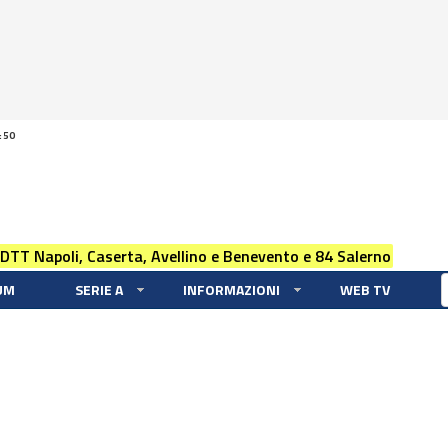
:50
 DTT Napoli, Caserta, Avellino e Benevento e 84 Salerno
UM
SERIE A
INFORMAZIONI
WEB TV