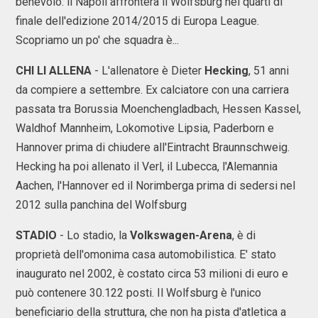
benevolo: il Napoli affronterà il Wolfsburg nei quarti di
finale dell'edizione 2014/2015 di Europa League.
Scopriamo un po' che squadra è...
CHI LI ALLENA
- L'allenatore è Dieter
Hecking
, 51 anni
da compiere a settembre. Ex calciatore con una carriera
passata tra Borussia Moenchengladbach, Hessen Kassel,
Waldhof Mannheim, Lokomotive Lipsia, Paderborn e
Hannover prima di chiudere all'Eintracht Braunnschweig.
Hecking ha poi allenato il Verl, il Lubecca, l'Alemannia
Aachen, l'Hannover ed il Norimberga prima di sedersi nel
2012 sulla panchina del Wolfsburg
STADIO
- Lo stadio, la
Volkswagen-Arena
, è di
proprietà dell'omonima casa automobilistica. E' stato
inaugurato nel 2002, è costato circa 53 milioni di euro e
può contenere 30.122 posti. Il Wolfsburg è l'unico
beneficiario della struttura, che non ha pista d'atletica a