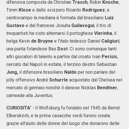
difensiva composta da Christian
Trasch
, Robin
Knoche
,
Timm
Klose
e dallo svizzero Ricardo
Rodriguez
; a
centrocampo la mediana è formata dal brasiliano
Luiz
Gustavo
e dal francese Josuha
Guilavogui
; il trio di
trequartisti ha visto alternarsi il portoghese
Vierinha
, il
belga Kevin
de Bruyne
e l'italo tedesco Daniel
Caligiuri
;
una punta l'olandese Bas
Dost
. Ci sono comunque tanti
altri giocatori di talento a partire dal croato Ivan
Perisic
,
cercato dal Napoli in estate, il terzino destro Sebastian
Jung,
il difensore brasiliano
Naldo
per non parlare del
jolly offensivo André
Schurrle
acquistato dal Chelsea nel
mercato di gennaio nonchè il danese Nicklas
Bendtner
,
carneade alla Juventus.
CURIOSITA'
- Il Wolfsburg fu fondato nel 1945 da Bernd
Elberskirch, e le prime casacche verdi furono create
grazie all'aiuto delle donne del luogo che donarono delle