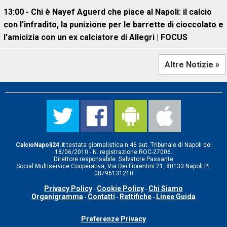
13:00 - Chi è Nayef Aguerd che piace al Napoli: il calcio
con l'infradito, la punizione per le barrette di cioccolato e
l'amicizia con un ex calciatore di Allegri | FOCUS
Altre Notizie »
CalcioNapoli24.it
testata giornalistica n.46 aut. Tribunale di Napoli del
18/06/2010 - N. registrazione ROC-27006.
Direttore responsabile: Salvatore Passante
Social Multiservice Cooperativa, Via Dei Fiorentini 21, 80133 Napoli P.I.
08796131210
Privacy Policy
Cookie Policy
Chi Siamo
-
-
Organigramma
Contatti
Rettifiche
Linee Guida
-
-
-
Preferenze Privacy