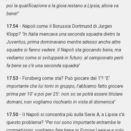
poi la qualificazione e la gioia restano a Lipsia, allora va
bene!"
17.54
- Napoli come il Borussia Dortmund di Jurgen
Klopp?
"In Italia mancava una seconda squadra dietro la
Juventus, prima dominavano mentre adesso anche altre
squadre si fanno vedere. Il Napoli sta giocando bene, ma
vediamo come si svilupperà in futuro: al campionato però
fa bene se c'è una seconda squadra"
17.53
- Forsberg come sta? Può giocare dal 1'?
"E'
importante che lui torni in gruppo, l'abbiamo fatto giocare
prima per 10' e poi per 25': non so se potrà essere titolare
domani, non vogliamo rischiarlo in vista di domenica"
17.50
- Il Napoli si concentra più sulla Serie A, a Lipsia c'è
questo problema?
"Per noi sono importante entrambe le
competizioni, vogliamo fare bene in Europa League e solo