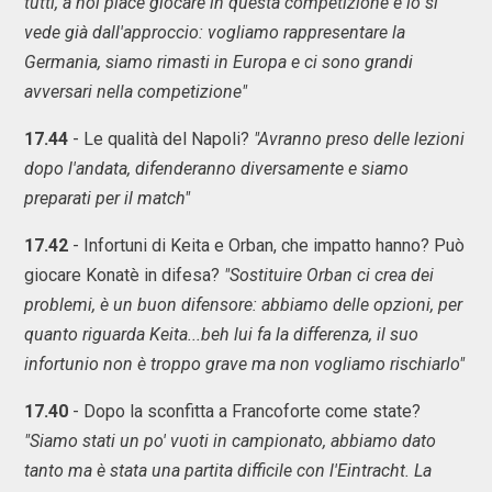
tutti, a noi piace giocare in questa competizione e lo si
vede già dall'approccio: vogliamo rappresentare la
Germania, siamo rimasti in Europa e ci sono grandi
avversari nella competizione"
17.44
- Le qualità del Napoli?
"Avranno preso delle lezioni
dopo l'andata, difenderanno diversamente e siamo
preparati per il match"
17.42
- Infortuni di Keita e Orban, che impatto hanno? Può
giocare Konatè in difesa?
"Sostituire Orban ci crea dei
problemi, è un buon difensore: abbiamo delle opzioni, per
quanto riguarda Keita...beh lui fa la differenza, il suo
infortunio non è troppo grave ma non vogliamo rischiarlo"
17.40
- Dopo la sconfitta a Francoforte come state?
"Siamo stati un po' vuoti in campionato, abbiamo dato
tanto ma è stata una partita difficile con l'Eintracht. La