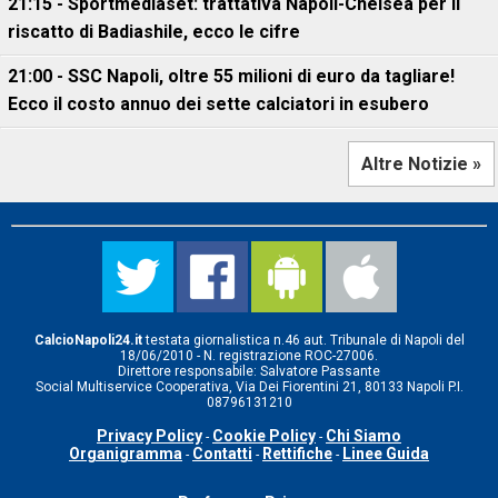
21:15 - Sportmediaset: trattativa Napoli-Chelsea per il
riscatto di Badiashile, ecco le cifre
21:00 - SSC Napoli, oltre 55 milioni di euro da tagliare!
Ecco il costo annuo dei sette calciatori in esubero
Altre Notizie »
CalcioNapoli24.it
testata giornalistica n.46 aut. Tribunale di Napoli del
18/06/2010 - N. registrazione ROC-27006.
Direttore responsabile: Salvatore Passante
Social Multiservice Cooperativa, Via Dei Fiorentini 21, 80133 Napoli P.I.
08796131210
Privacy Policy
Cookie Policy
Chi Siamo
-
-
Organigramma
Contatti
Rettifiche
Linee Guida
-
-
-