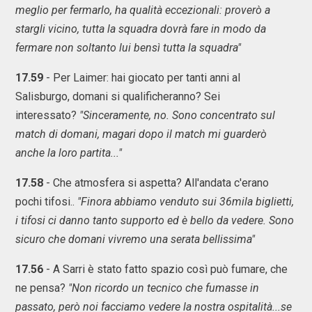
meglio per fermarlo, ha qualità eccezionali: proverò a
stargli vicino, tutta la squadra dovrà fare in modo da
fermare non soltanto lui bensì tutta la squadra"
17.59
- Per Laimer: hai giocato per tanti anni al
Salisburgo, domani si qualificheranno? Sei
interessato?
"Sinceramente, no. Sono concentrato sul
match di domani, magari dopo il match mi guarderò
anche la loro partita..."
17.58
- Che atmosfera si aspetta? All'andata c'erano
pochi tifosi..
"Finora abbiamo venduto sui 36mila biglietti,
i tifosi ci danno tanto supporto ed è bello da vedere. Sono
sicuro che domani vivremo una serata bellissima"
17.56
- A Sarri è stato fatto spazio così può fumare, che
ne pensa?
"Non ricordo un tecnico che fumasse in
passato, però noi facciamo vedere la nostra ospitalità...se