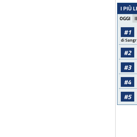
I PIÙ 
OGGI
I
#1
di Sangr
#2
#3
#4
#5