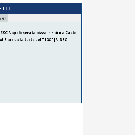
LETTI
ERI
SSC Napoli: serata pizza in ritiro a Castel
o! E arriva la torta col "100" | VIDEO