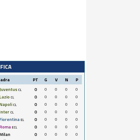
IFICA
uadra
PT
G
V
N
P
Juventus
0
0
0
0
0
CL
Lazio
0
0
0
0
0
CL
Napoli
0
0
0
0
0
CL
Inter
0
0
0
0
0
CL
Fiorentina
0
0
0
0
0
EL
Roma
0
0
0
0
0
ECL
Milan
0
0
0
0
0