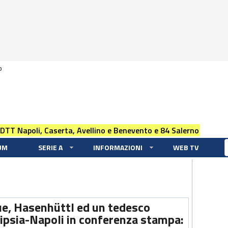
0
 DTT Napoli, Caserta, Avellino e Benevento e 84 Salerno
UM
SERIE A
INFORMAZIONI
WEB TV
e, Hasenhüttl ed un tedesco
ipsia-Napoli in conferenza stampa: