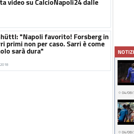
tta video su CalcioNapoli24 dalle
hüttl: "Napoli favorito! Forsberg in
ri primi non per caso. Sarri è come
olo sarà dura"
NOTIZ
o 2018
04/08/
04/08/