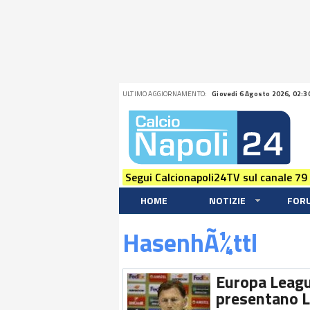
ULTIMO AGGIORNAMENTO:
Giovedi 6 Agosto 2026, 02:3
Segui Calcionapoli24TV sul canale 79
HOME
NOTIZIE
FOR
HasenhÃ¼ttl
Europa Leagu
presentano L