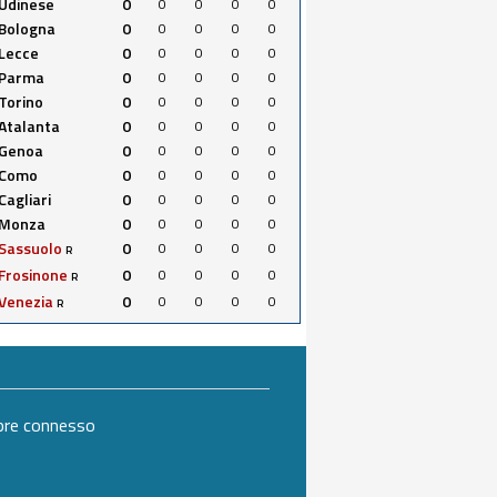
Udinese
0
0
0
0
0
Bologna
0
0
0
0
0
Lecce
0
0
0
0
0
Parma
0
0
0
0
0
Torino
0
0
0
0
0
Atalanta
0
0
0
0
0
Genoa
0
0
0
0
0
Como
0
0
0
0
0
Cagliari
0
0
0
0
0
Monza
0
0
0
0
0
Sassuolo
0
0
0
0
0
R
Frosinone
0
0
0
0
0
R
Venezia
0
0
0
0
0
R
mpre connesso