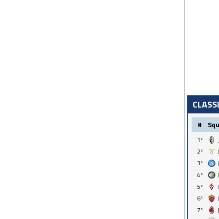
CLASS
#
Sq
1º
2º
3º
4º
5º
6º
7º