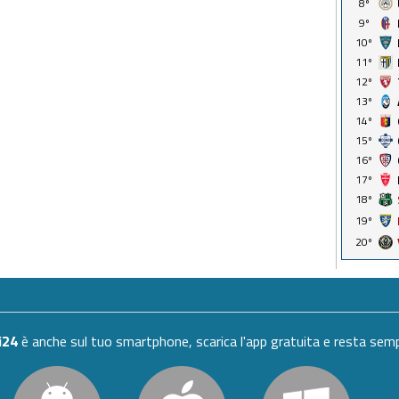
8º
9º
10º
11º
12º
13º
14º
15º
16º
17º
18º
19º
20º
i24
è anche sul tuo smartphone, scarica l'app gratuita e resta se