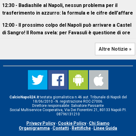
12:30 - Badiashile al Napoli, nessun problema per il
trasferimento in azzurro: la formula e le cifre dell'affare
12:00 - Il prossimo colpo del Napoli può arrivare a Castel
di Sangro! Il Roma svela: per Favasuli è questione di ore
Altre Notizie »
CalcioNapoli24.it
testata giornalistica n.46 aut. Tribunale di Napoli del
18/06/2010 - N. registrazione ROC-27006.
Direttore responsabile: Salvatore Passante
Social Multiservice Cooperativa, Via Dei Fiorentini 21, 80133 Napoli P.I.
08796131210
Privacy Policy
Cookie Policy
Chi Siamo
-
-
Organigramma
Contatti
Rettifiche
Linee Guida
-
-
-