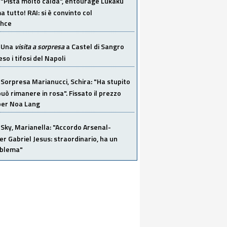
"Pista molto calda", entourage Lukaku
 tutto! RAI: si è convinto col
ahce
Una
visita a sorpresa
a Castel di Sangro
so i tifosi del Napoli
Sorpresa Marianucci, Schira: "Ha stupito
 può rimanere in rosa". Fissato il prezzo
 per Noa Lang
Sky, Marianella: "Accordo Arsenal-
er Gabriel Jesus: straordinario, ha un
oblema"