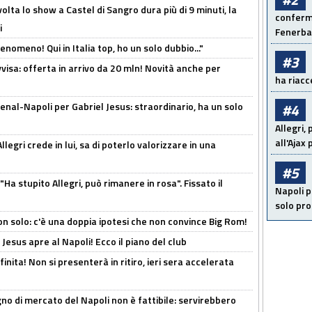
olta lo show a Castel di Sangro dura più di 9 minuti, la
conferma
i
Fenerb
enomeno! Qui in Italia top, ho un solo dubbio..."
#3
isa: offerta in arrivo da 20 mln! Novità anche per
ha riacce
enal-Napoli per Gabriel Jesus: straordinario, ha un solo
#4
Allegri,
all'Ajax
legri crede in lui, sa di poterlo valorizzare in una
#5
Ha stupito Allegri, può rimanere in rosa". Fissato il
Napoli p
solo pr
n solo: c'è una doppia ipotesi che non convince Big Rom!
Jesus apre al Napoli! Ecco il piano del club
inita! Non si presenterà in ritiro, ieri sera accelerata
no di mercato del Napoli non è fattibile: servirebbero