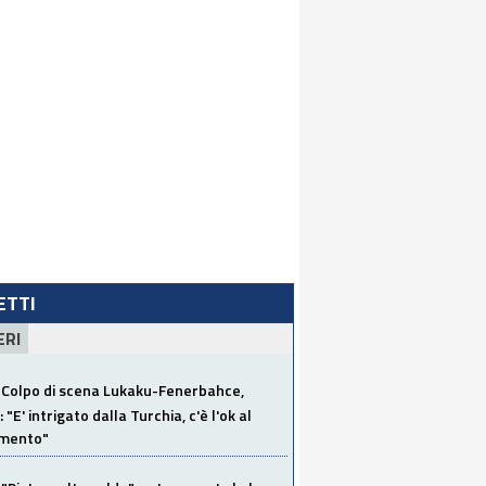
LETTI
ERI
Colpo di scena Lukaku-Fenerbahce,
"E' intrigato dalla Turchia, c'è l'ok al
imento"