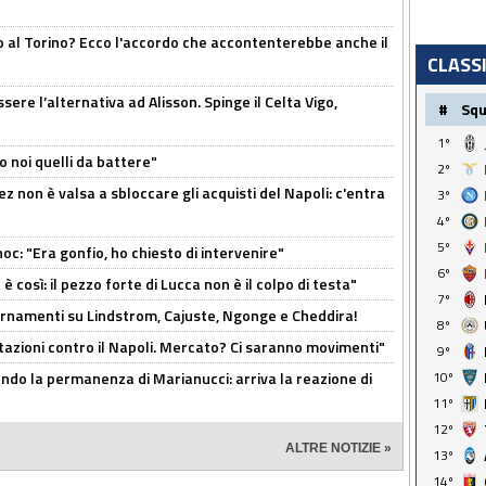
o al Torino? Ecco l'accordo che accontenterebbe anche il
CLASS
re l’alternativa ad Alisson. Spinge il Celta Vigo,
#
Sq
1º
o noi quelli da battere"
2º
z non è valsa a sbloccare gli acquisti del Napoli: c'entra
3º
4º
5º
c: "Era gonfio, ho chiesto di intervenire"
6º
così: il pezzo forte di Lucca non è il colpo di testa"
7º
iornamenti su Lindstrom, Cajuste, Ngonge e Cheddira!
8º
Rotazioni contro il Napoli. Mercato? Ci saranno movimenti"
9º
cando la permanenza di Marianucci: arriva la reazione di
10º
11º
12º
ALTRE NOTIZIE »
13º
14º