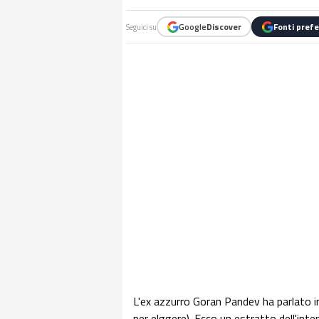
Google
Discover
Fonti prefe
Seguici su
L'ex azzurro Goran Pandev ha parlato in 
per elggere). Ecco un estratto dell'inte