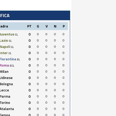
IFICA
uadra
PT
G
V
N
P
Juventus
0
0
0
0
0
CL
Lazio
0
0
0
0
0
CL
Napoli
0
0
0
0
0
CL
Inter
0
0
0
0
0
CL
Fiorentina
0
0
0
0
0
EL
Roma
0
0
0
0
0
ECL
Milan
0
0
0
0
0
Udinese
0
0
0
0
0
Bologna
0
0
0
0
0
Lecce
0
0
0
0
0
Parma
0
0
0
0
0
Torino
0
0
0
0
0
Atalanta
0
0
0
0
0
Genoa
0
0
0
0
0