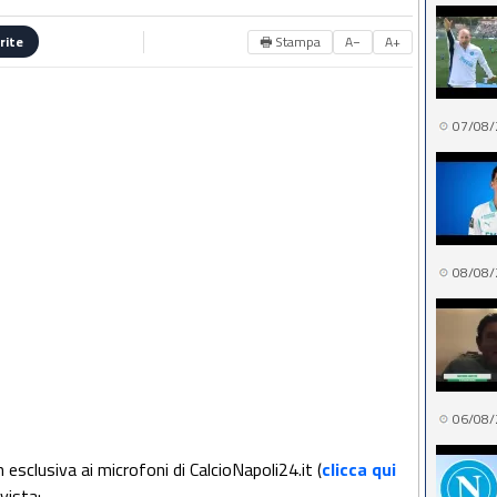
🖶 Stampa
A−
A+
rite
07/08/
08/08/
06/08/
esclusiva ai microfoni di CalcioNapoli24.it (
clicca qui
rvista: