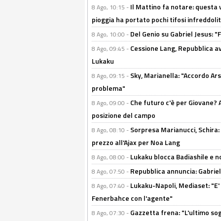
Il Mattino fa notare: questa v
8 Ago, 10:15 -
pioggia ha portato pochi tifosi infreddolit
Del Genio su Gabriel Jesus: "F
8 Ago, 10:00 -
Cessione Lang, Repubblica avv
8 Ago, 09:45 -
Lukaku
Sky, Marianella: "Accordo Ars
8 Ago, 09:15 -
problema"
Che futuro c'è per Giovane? Al
8 Ago, 09:00 -
posizione del campo
Sorpresa Marianucci, Schira: "
8 Ago, 08:10 -
prezzo all'Ajax per Noa Lang
Lukaku blocca Badiashile e no
8 Ago, 08:00 -
Repubblica annuncia: Gabriel 
8 Ago, 07:50 -
Lukaku-Napoli, Mediaset: "E' f
8 Ago, 07:40 -
Fenerbahce con l'agente"
Gazzetta frena: "L'ultimo sog
8 Ago, 07:30 -