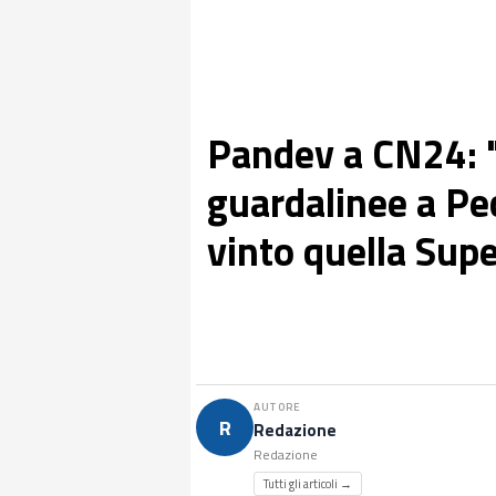
Pandev a CN24: "
guardalinee a Pe
vinto quella Sup
AUTORE
R
Redazione
Redazione
Tutti gli articoli →