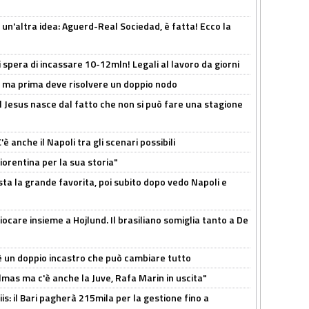
un'altra idea: Aguerd-Real Sociedad, è fatta! Ecco la
spera di incassare 10-12mln! Legali al lavoro da giorni
s, ma prima deve risolvere un doppio nodo
l Jesus nasce dal fatto che non si può fare una stagione
 anche il Napoli tra gli scenari possibili
orentina per la sua storia"
sta la grande favorita, poi subito dopo vedo Napoli e
iocare insieme a Hojlund. Il brasiliano somiglia tanto a De
'è un doppio incastro che può cambiare tutto
as ma c'è anche la Juve, Rafa Marin in uscita"
: il Bari pagherà 215mila per la gestione fino a