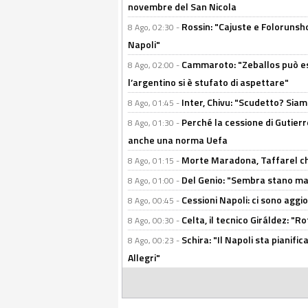
novembre del San Nicola
Rossin: "Cajuste e Folorunsh
8 Ago, 02:30 -
Napoli"
Cammaroto: "Zeballos può esse
8 Ago, 02:00 -
l’argentino si è stufato di aspettare"
Inter, Chivu: "Scudetto? Siam
8 Ago, 01:45 -
Perché la cessione di Gutierre
8 Ago, 01:30 -
anche una norma Uefa
Morte Maradona, Taffarel cho
8 Ago, 01:15 -
Del Genio: "Sembra stano ma è 
8 Ago, 01:00 -
Cessioni Napoli: ci sono agg
8 Ago, 00:45 -
Celta, il tecnico Giráldez: "
8 Ago, 00:30 -
Schira: "Il Napoli sta pianifi
8 Ago, 00:23 -
Allegri"