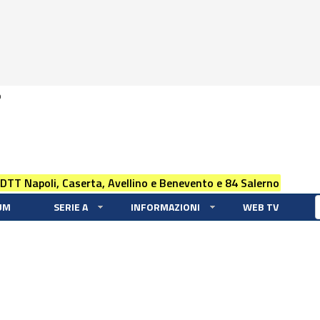
0
 DTT Napoli, Caserta, Avellino e Benevento e 84 Salerno
UM
SERIE A
INFORMAZIONI
WEB TV