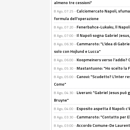
almeno tre cessioni"
Calciomercato Napoli, sfuma 
8 Ago, 07:25 -
formula dell'operazione
Fenerbahce-Lukaku, ll Napoli 
8 Ago, 07:20 -
Il Napoli sogna Gabriel Jesu
8 Ago, 07:00 -
Cammaroto: "L’idea di Gabrie
8 Ago, 06:30 -
solo con Hojlund e Lucca"
Koopmeiners verso l'addio? C'è
8 Ago, 06:00 -
Mastantuono: "Ho scelto la Fi
8 Ago, 05:30 -
Canovi: "Scudetto? L'Inter re
8 Ago, 05:00 -
Como"
Liverani: "Gabriel Jesus può g
8 Ago, 04:30 -
Bruyne"
Esposito aspetta il Napoli: c
8 Ago, 04:00 -
Cammaroto: "Contatto per Elm
8 Ago, 03:30 -
Accordo Comune-De Laurentiis
8 Ago, 03:00 -