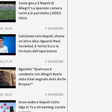
Come gioca il Napoli di
Allegri? La speciale camera
tattica in partitella | VIDEO
CN24
26, 10:00
REDAZIONE
Calciomercato Napoli, sfuma
un'altra idea: Aguerd-Real
Sociedad, è fatta! Ecco la
formula dell'operazione
26, 07:25
REDAZIONE
Agostini: "Qualcosa è
cambiato con Allegri! Avete
visto il bel segnale dato da De
Bruyne?"
26, 18:45
REDAZIONE
Dove vedere Napoli-Celta
Vigo in Tv e streaming: canale
e orario