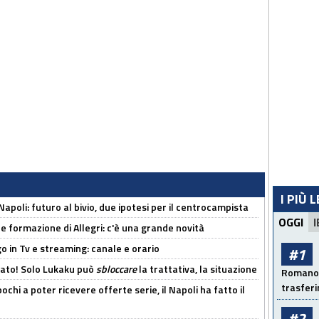
I PIÙ 
Napoli: futuro al bivio, due ipotesi per il centrocampista
OGGI
I
le formazione di Allegri: c'è una grande novità
o in Tv e streaming: canale e orario
#1
cato! Solo Lukaku può
sbloccare
la trattativa, la situazione
Romano: 
trasfer
ochi a poter ricevere offerte serie, il Napoli ha fatto il
#2