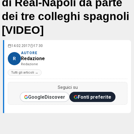
di Real-Napoli da parte
dei tre colleghi spagnoli
[VIDEO]
14.02.2017
17:30
AUTORE
Redazione
R
Redazione
Tutti gli articoli →
Seguici su
Google
Discover
Fonti preferite