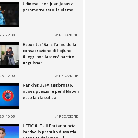
Udinese, idea Juan Jesus a
parametro zero: le ultime
26, 22:30
REDAZIONE
Esposito: "Sarà l'anno della
consacrazione di Hojlund!
Allegri non lascerà partire
Anguissa"
26, 02:00
REDAZIONE
Ranking UEFA aggiornato:
nuova posizione per il Napoli,
ecco la classifica
26, 10:05
REDAZIONE
UFFICIALE - Il Bari annuncia
l'arrivo in prestito di Mattia
Esposito dal Napoli: il