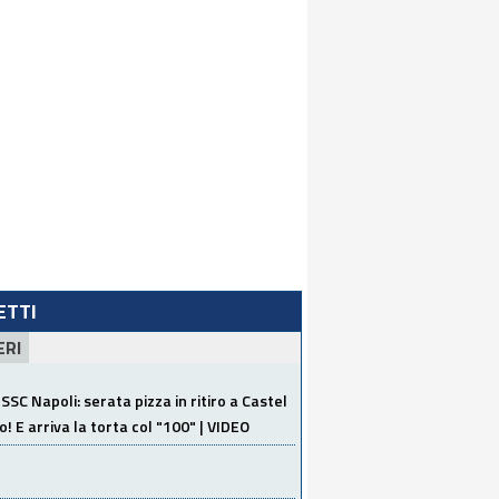
LETTI
ERI
SSC Napoli: serata pizza in ritiro a Castel
o! E arriva la torta col "100" | VIDEO