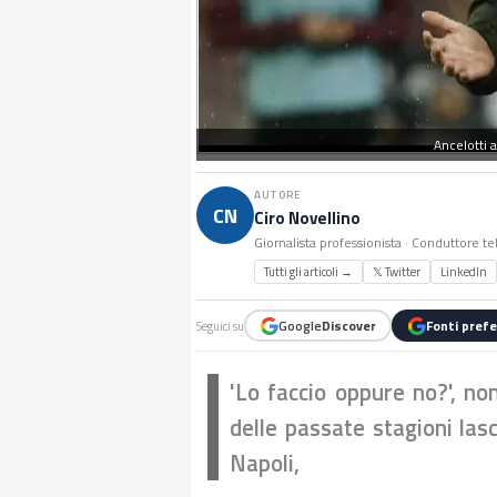
Ancelotti 
AUTORE
CN
Ciro Novellino
Giornalista professionista · Conduttore te
Tutti gli articoli →
𝕏 Twitter
LinkedIn
Google
Discover
Fonti prefe
Seguici su
'Lo faccio oppure no?', no
delle passate stagioni las
Napoli,