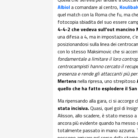
Albiol
a comandare al centro,
Koulibal
quel match con la Roma che fu, ma ch
fotocopia sbiadita del suo essere cam
4-4-2 che vedeva sull'out mancino 
una difesa a 4, ma in impostazione, c'er
posizionandosi sulla linea dei centroca
con lo stesso Maksimovic che si accen
fondamentale a limitare il loro controp
centrocampisti hanno cercato il recupe
presenza e rende gli attaccanti più per
Mertens
nella ripresa, uno strepitoso
quello che ha fatto esplodere il San
Ma ripensando alla gara, ci si accorge 
stata incisiva.
Quasi, quel gol di Insign
Alisson, allo scadere, è stato messo a 
ancora più evidente quando ha messo
totalmente passato in mano azzurra. T
possono arrivare nel corso della stagi