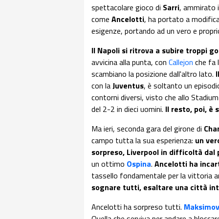
spettacolare gioco di
Sarri
, ammirato i
come
Ancelotti
, ha portato a modificar
esigenze, portando ad un vero e propri
Il Napoli si ritrova a subire troppi g
avvicina alla punta, con
Callejon
che fa 
scambiano la posizione dall'altro lato.
I
con la
Juventus
, è soltanto un episodi
contorni diversi, visto che allo Stadium 
del 2-2 in dieci uomini.
Il resto, poi, è s
Ma ieri, seconda gara del girone di
Cha
campo tutta la sua esperienza:
un ver
sorpreso, Liverpool in difficoltà da
un ottimo
Ospina
.
Ancelotti ha inca
tassello fondamentale per la vittoria a
sognare tutti, esaltare una città int
Ancelotti ha sorpreso tutti.
Maksimov
Quella che serviva per andare a bloccar