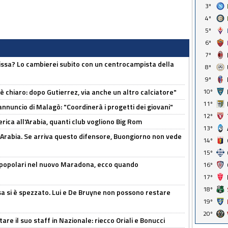
3º
4º
5º
6º
7º
uissa? Lo cambierei subito con un centrocampista della
8º
9º
 è chiaro: dopo Gutierrez, via anche un altro calciatore"
10º
11º
'annuncio di Malagò: "Coordinerà i progetti dei giovani"
12º
erica all'Arabia, quanti club vogliono Big Rom
13º
 Arabia. Se arriva questo difensore, Buongiorno non vede
14º
15º
 popolari nel nuovo Maradona, ecco quando
16º
17º
18º
a si è spezzato. Lui e De Bruyne non possono restare
19º
20º
re il suo staff in Nazionale: riecco Oriali e Bonucci