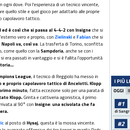
n ogni dove. Poi l'esperienza di un tecnico vincente,
e quello stile e quel gioco per adattarlo alle proprie
o capolavoro tattico.
ol ed è così che si passa al 4-4-2 con Insigne
che si
l'esterno vero e proprio, con
Zielinski
e
Fabian
che si
l Napoli va, così va
. La trasferta di Torino, sconfitta
o, come quello con la
Sampdoria
, anche se con i
si era passati in vantaggio e si è fallita l'opportunità
toria...
mpions League
, il tecnico di Reggiolo ha messo in
I PIÙ 
o e proprio capolavoro tattico di Ancelotti.
Klopp
l primo minuto
, fatta eccezione solo per una parata di
OGGI
I
rtato Klopp.
Grinta e cattiveria agonistica, il primo
#1
rrivata al 90° con
Insigne
:
una scivolata che fa
era.
di Sangr
#2
ic
al posto di
Hysaj
, questa è la mossa vincente.
e le avanzate offensive dei tre tenori in maglia Reds.