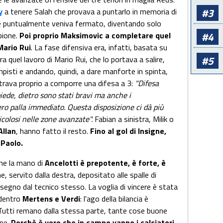
#3
y
a tenere Salah che provava a puntarlo in memoria di
e puntualmente veniva fermato, diventando solo
#4
pione.
Poi proprio Maksimovic a completare quel
Mario Rui
. La fase difensiva era, infatti, basata su
#5
a quel lavoro di Mario Rui, che lo portava a salire,
mpisti e andando, quindi, a dare manforte in spinta,
trava proprio a comporre una difesa a 3:
"Difesa
iede, dietro sono stati bravi ma anche i
ro palla immediato. Questa disposizione ci dà più
icolosi nelle zone avanzate".
Fabian a sinistra, Milik o
Allan
, hanno fatto il resto.
Fino al gol di Insigne,
 Paolo.
che la mano di
Ancelotti è prepotente, è forte, è
e, servito dalla destra, depositato alle spalle di
segno dal tecnico stesso. La voglia di vincere è stata
 dentro
Mertens e Verdi
: l'ago della bilancia è
utti remano dalla stessa parte, tante cose buone
one.
Perchè è vero che in campo vanno i calciatori,