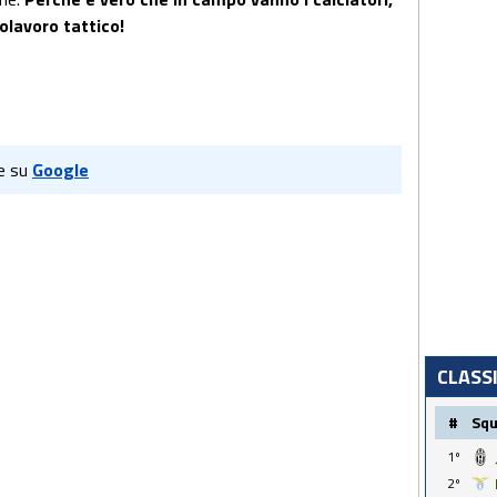
olavoro tattico!
e su
Google
CLASS
#
Sq
1º
2º