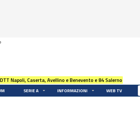
0
 DTT Napoli, Caserta, Avellino e Benevento e 84 Salerno
UM
SERIE A
INFORMAZIONI
WEB TV