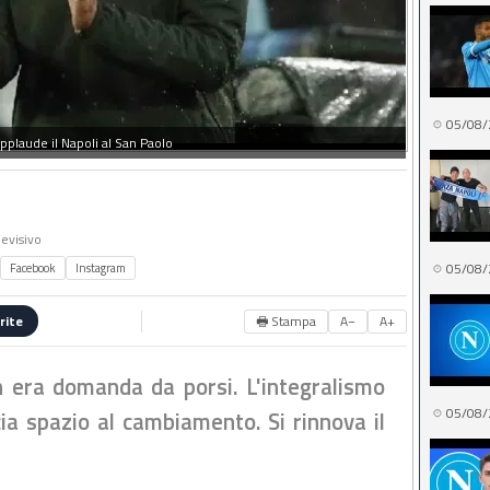
05/08/
applaude il Napoli al San Paolo
levisivo
05/08/
Facebook
Instagram
🖶 Stampa
A−
A+
rite
n era domanda da porsi. L'integralismo
05/08/
cia spazio al cambiamento. Si rinnova il