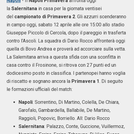
Napoli
- Il
Napoli Primavera
affronta oggi
la
Salernitana
in casa per la giornata ventisei
del
campionato di Primavera 2
. Gli azzurri scenderanno
in campo oggi, sabato 12 aprile alle ore 15:00 allo stadio
Giuseppe Piccolo di Cercola, dopo il pareggio in trasferta
contro l’Ascoli. La squadra di Dario Rocco affronterà oggi
quella di Bovo Andrea e proverà ad accorciare sulla vetta.
La Salernitana arriva a questa sfida con una sconfitta in
casa contro il Frosinone, si ritrova con 27 punti ed un
dodicesimo posto in classifica. I partenopei hanno voglia
di riscatto e sognano ancora la
Primavera 1
. Di seguito
le formazioni ufficiali del match:
Napoli
: Sorrentino, Di Martino, Colella, De Chiara,
Garofalo, Gambardella, Ballabile, De Martino,
Raggioli, Popovic, Borriello. All: Dario Rocco
Salernitana
: Palazzo, Conte, Guccione, Vuillermoz,