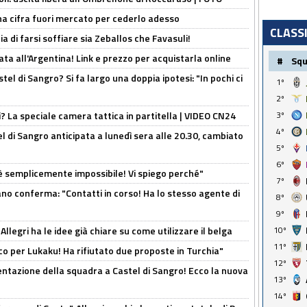
una cifra fuori mercato per cederlo adesso
CLASS
ia di farsi soffiare sia Zeballos che Favasuli!
ta all'Argentina! Link e prezzo per acquistarla online
#
Sq
el di Sangro? Si fa largo una doppia ipotesi: "In pochi ci
1º
2º
ri? La speciale camera tattica in partitella | VIDEO CN24
3º
4º
 di Sangro anticipata a lunedì sera alle 20.30, cambiato
5º
6º
è semplicemente impossibile! Vi spiego perché"
7º
ano conferma: "Contatti in corso! Ha lo stesso agente di
8º
9º
 Allegri ha le idee già chiare su come utilizzare il belga
10º
11º
o per Lukaku! Ha rifiutato due proposte in Turchia"
12º
entazione della squadra a Castel di Sangro! Ecco la nuova
13º
14º