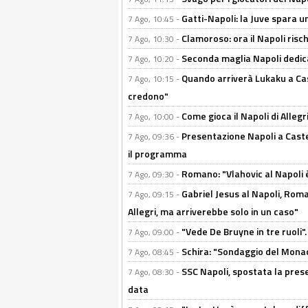
Gatti-Napoli: la Juve spara 
7 Ago, 10:45 -
Clamoroso: ora il Napoli risch
7 Ago, 10:30 -
Seconda maglia Napoli dedica
7 Ago, 10:20 -
Quando arriverà Lukaku a Cast
7 Ago, 10:15 -
credono"
Come gioca il Napoli di Alleg
7 Ago, 10:00 -
Presentazione Napoli a Castel
7 Ago, 09:36 -
il programma
Romano: "Vlahovic al Napoli 
7 Ago, 09:30 -
Gabriel Jesus al Napoli, Rom
7 Ago, 09:15 -
Allegri, ma arriverebbe solo in un caso"
"Vede De Bruyne in tre ruoli".
7 Ago, 09:00 -
Schira: "Sondaggio del Monac
7 Ago, 08:45 -
SSC Napoli, spostata la pres
7 Ago, 08:30 -
data