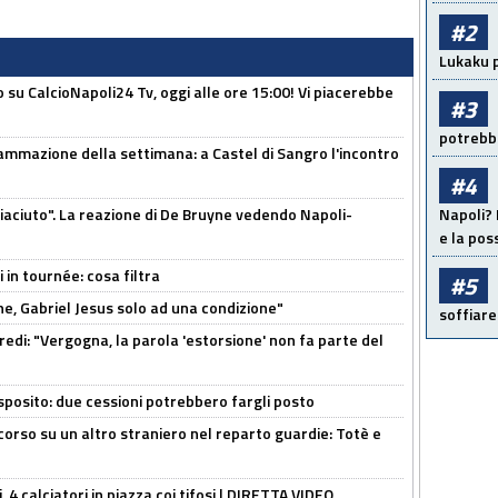
#2
Lukaku p
o su CalcioNapoli24 Tv, oggi alle ore 15:00! Vi piacerebbe
#3
potrebbe
ammazione della settimana: a Castel di Sangro l'incontro
#4
piaciuto". La reazione di De Bruyne vedendo Napoli-
Napoli? 
e la pos
 in tournée: cosa filtra
#5
e, Gabriel Jesus solo ad una condizione"
soffiare
redi: "Vergogna, la parola 'estorsione' non fa parte del
sposito: due cessioni potrebbero fargli posto
 corso su un altro straniero nel reparto guardie: Totè e
, 4 calciatori in piazza coi tifosi | DIRETTA VIDEO