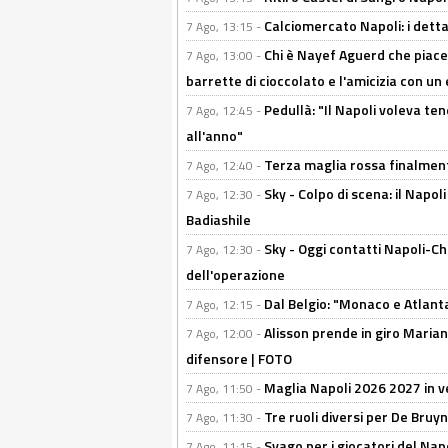
Calciomercato Napoli: i detta
7 Ago, 13:15 -
Chi è Nayef Aguerd che piace al
7 Ago, 13:00 -
barrette di cioccolato e l'amicizia con un 
Pedullà: "Il Napoli voleva te
7 Ago, 12:45 -
all'anno"
Terza maglia rossa finalment
7 Ago, 12:40 -
Sky - Colpo di scena: il Napo
7 Ago, 12:30 -
Badiashile
Sky - Oggi contatti Napoli-Ch
7 Ago, 12:30 -
dell'operazione
Dal Belgio: "Monaco e Atlant
7 Ago, 12:15 -
Alisson prende in giro Marianu
7 Ago, 12:00 -
difensore | FOTO
Maglia Napoli 2026 2027 in ve
7 Ago, 11:50 -
Tre ruoli diversi per De Bru
7 Ago, 11:30 -
Svago per i giocatori del Nap
7 Ago, 11:15 -