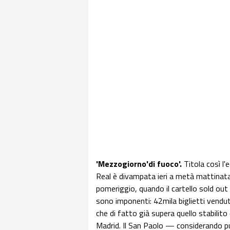
'Mezzogiorno'di fuoco'.
Titola così l'
Real è divampata ieri a metà mattinata 
pomeriggio, quando il cartello sold out h
sono imponenti: 42mila biglietti venduti
che di fatto già supera quello stabilit
Madrid. Il San Paolo — considerando pur