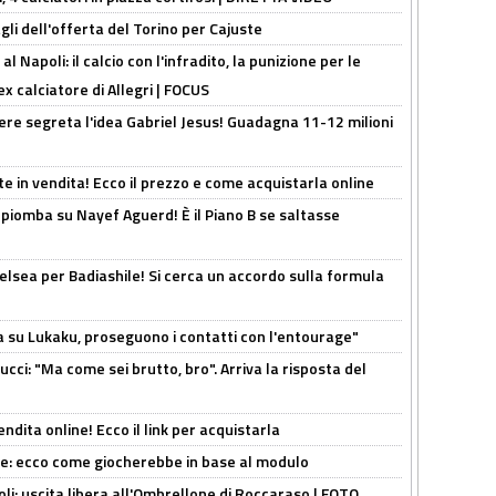
gli dell'offerta del Torino per Cajuste
 Napoli: il calcio con l'infradito, la punizione per le
ex calciatore di Allegri | FOCUS
nere segreta l'idea Gabriel Jesus! Guadagna 11-12 milioni
e in vendita! Ecco il prezzo e come acquistarla online
li piomba su Nayef Aguerd! È il Piano B se saltasse
elsea per Badiashile! Si cerca un accordo sulla formula
a su Lukaku, proseguono i contatti con l'entourage"
cci: "Ma come sei brutto, bro". Arriva la risposta del
ndita online! Ecco il link per acquistarla
yne: ecco come giocherebbe in base al modulo
oli: uscita libera all'Ombrellone di Roccaraso | FOTO