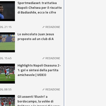
Sportmediaset: trattativa
Napoli-Chelsea per il riscatto
di Badiashile, ecco le cifre
26, 21:15
REDAZIONE
Lo svincolato Juan Jesus
proposto ad un club di A
26, 15:45
REDAZIONE
Highlights Napoli Osasuna 2-
1: gol e sintesi della partita
amichevole | VIDEO
26, 08:55
REDAZIONE
Gli assenti 'illustri' a
bordocampo, la volée di
Politano e la 'garra' di Lucca: