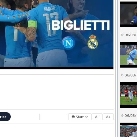
06/08/
06/08/
06/08/
🖶 Stampa
A−
A+
rite