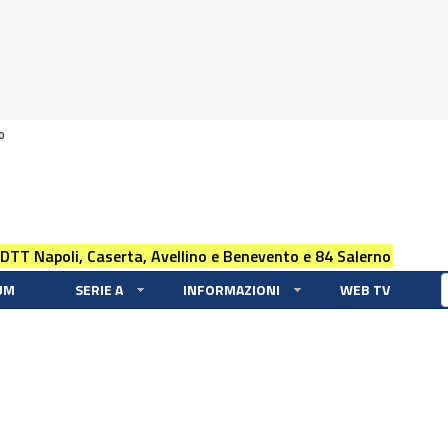
0
 DTT Napoli, Caserta, Avellino e Benevento e 84 Salerno
UM
SERIE A
INFORMAZIONI
WEB TV