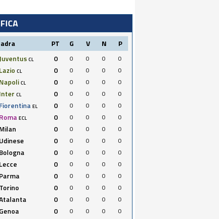
IFICA
uadra
PT
G
V
N
P
Juventus
0
0
0
0
0
CL
Lazio
0
0
0
0
0
CL
Napoli
0
0
0
0
0
CL
Inter
0
0
0
0
0
CL
Fiorentina
0
0
0
0
0
EL
Roma
0
0
0
0
0
ECL
Milan
0
0
0
0
0
Udinese
0
0
0
0
0
Bologna
0
0
0
0
0
Lecce
0
0
0
0
0
Parma
0
0
0
0
0
Torino
0
0
0
0
0
Atalanta
0
0
0
0
0
Genoa
0
0
0
0
0