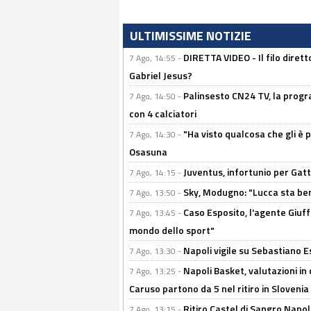
ULTIMISSIME NOTIZIE
DIRETTA VIDEO - Il filo dirett
7 Ago, 14:55 -
Gabriel Jesus?
Palinsesto CN24 TV, la progr
7 Ago, 14:50 -
con 4 calciatori
"Ha visto qualcosa che gli è 
7 Ago, 14:30 -
Osasuna
Juventus, infortunio per Gatti
7 Ago, 14:15 -
Sky, Modugno: "Lucca sta ben
7 Ago, 13:50 -
Caso Esposito, l'agente Giuff
7 Ago, 13:45 -
mondo dello sport"
Napoli vigile su Sebastiano E
7 Ago, 13:30 -
Napoli Basket, valutazioni in
7 Ago, 13:25 -
Caruso partono da 5 nel ritiro in Slovenia
Ritiro Castel di Sangro Napoli
7 Ago, 13:15 -