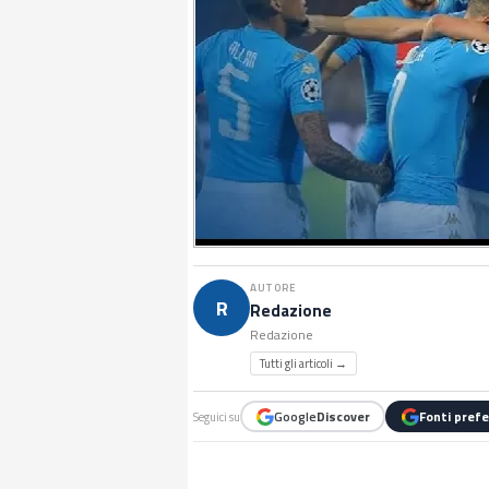
AUTORE
R
Redazione
Redazione
Tutti gli articoli →
Google
Discover
Fonti prefe
Seguici su