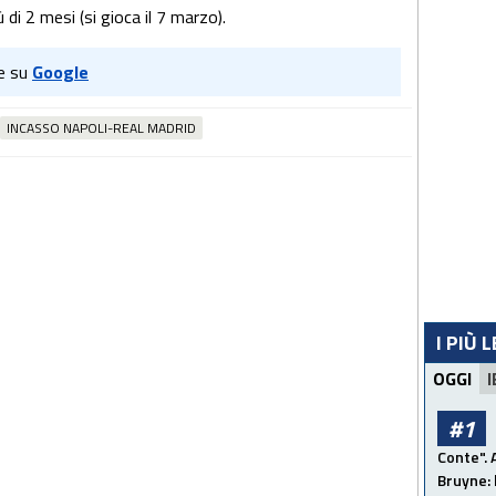
di 2 mesi (si gioca il 7 marzo).
e su
Google
INCASSO NAPOLI-REAL MADRID
I PIÙ 
OGGI
I
#1
Conte". 
Bruyne: 