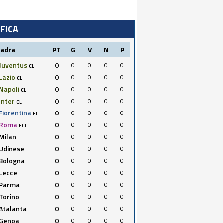
IFICA
uadra
PT
G
V
N
P
Juventus
0
0
0
0
0
CL
Lazio
0
0
0
0
0
CL
Napoli
0
0
0
0
0
CL
Inter
0
0
0
0
0
CL
Fiorentina
0
0
0
0
0
EL
Roma
0
0
0
0
0
ECL
Milan
0
0
0
0
0
Udinese
0
0
0
0
0
Bologna
0
0
0
0
0
Lecce
0
0
0
0
0
Parma
0
0
0
0
0
Torino
0
0
0
0
0
Atalanta
0
0
0
0
0
Genoa
0
0
0
0
0