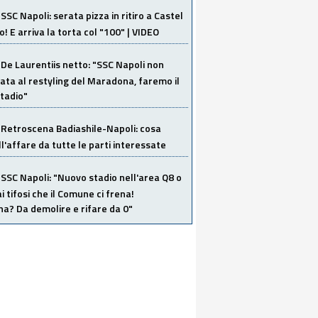
SSC Napoli: serata pizza in ritiro a Castel
o! E arriva la torta col "100" | VIDEO
De Laurentiis netto: "SSC Napoli non
ata al restyling del Maradona, faremo il
tadio"
Retroscena Badiashile-Napoli: cosa
ull'affare da tutte le parti interessate
SSC Napoli: "Nuovo stadio nell'area Q8 o
i tifosi che il Comune ci frena!
a? Da demolire e rifare da 0"