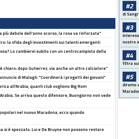
#2
di Sangr
#3
a più debole dell'anno scorso, la rosa va rinforzata"
interess
nostro s
ro: la sfida degli investimenti sui talenti emergenti
uissa? Lo cambierei subito con un centrocampista della
#4
filtra s
 è chiaro: dopo Gutierrez, via anche un altro calciatore"
#5
'annuncio di Malagò: "Coordinerà i progetti dei giovani"
diremo a
erica all'Arabia, quanti club vogliono Big Rom
Maradon
 Arabia. Se arriva questo difensore, Buongiorno non vede
 popolari nel nuovo Maradona, ecco quando
a si è spezzato. Lui e De Bruyne non possono restare