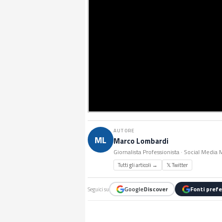
AUTORE
ML
Marco Lombardi
Giornalista Professionista · Social Media
Tutti gli articoli →
𝕏 Twitter
Google
Discover
Fonti prefe
Seguici su