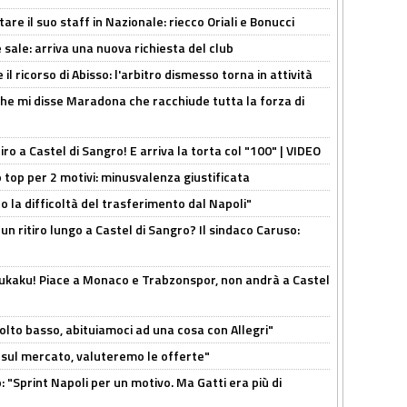
re il suo staff in Nazionale: riecco Oriali e Bonucci
 sale: arriva una nuova richiesta del club
il ricorso di Abisso: l'arbitro dismesso torna in attività
 che mi disse Maradona che racchiude tutta la forza di
tiro a Castel di Sangro! E arriva la torta col "100" | VIDEO
 top per 2 motivi: minusvalenza giustificata
to la difficoltà del trasferimento dal Napoli"
un ritiro lungo a Castel di Sangro? Il sindaco Caruso:
Lukaku! Piace a Monaco e Trabzonspor, non andrà a Castel
olto basso, abituiamoci ad una cosa con Allegri"
 è sul mercato, valuteremo le offerte"
: "Sprint Napoli per un motivo. Ma Gatti era più di