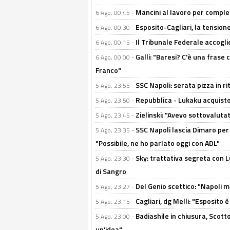
Mancini al lavoro per completa
6 Ago, 00:45 -
Esposito-Cagliari, la tensione
6 Ago, 00:30 -
Il Tribunale Federale accoglie 
6 Ago, 00:15 -
Galli: "Baresi? C'è una frase
6 Ago, 00:00 -
Franco"
SSC Napoli: serata pizza in ri
5 Ago, 23:55 -
Repubblica - Lukaku acquisto
5 Ago, 23:50 -
Zielinski: "Avevo sottovaluta
5 Ago, 23:45 -
SSC Napoli lascia Dimaro per 
5 Ago, 23:35 -
"Possibile, ne ho parlato oggi con ADL"
Sky: trattativa segreta con 
5 Ago, 23:30 -
di Sangro
Del Genio scettico: "Napoli m
5 Ago, 23:27 -
Cagliari, dg Melli: "Esposito
5 Ago, 23:15 -
Badiashile in chiusura, Scotto
5 Ago, 23:00 -
un'idea"