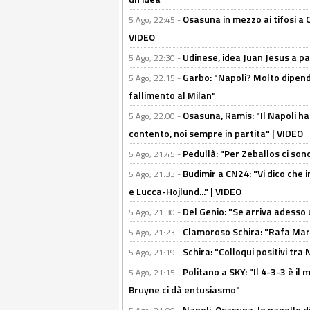
Osasuna in mezzo ai tifosi a 
5 Ago, 22:45 -
VIDEO
Udinese, idea Juan Jesus a p
5 Ago, 22:30 -
Garbo: "Napoli? Molto dipender
5 Ago, 22:15 -
fallimento al Milan"
Osasuna, Ramis: "Il Napoli ha
5 Ago, 22:00 -
contento, noi sempre in partita" | VIDEO
Pedullà: "Per Zeballos ci son
5 Ago, 21:45 -
Budimir a CN24: "Vi dico che i
5 Ago, 21:33 -
e Lucca-Hojlund..." | VIDEO
Del Genio: "Se arriva adesso 
5 Ago, 21:30 -
Clamoroso Schira: "Rafa Mari
5 Ago, 21:23 -
Schira: "Colloqui positivi tra
5 Ago, 21:19 -
Politano a SKY: "Il 4-3-3 è i
5 Ago, 21:15 -
Bruyne ci dà entusiasmo"
Napoli-Osasuna, le pagelle di