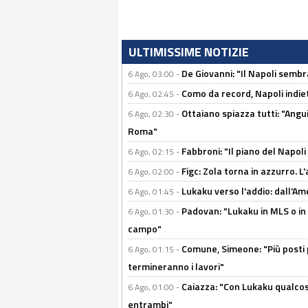
ULTIMISSIME NOTIZIE
De Giovanni: "Il Napoli sembr
6 Ago, 03:00 -
Como da record, Napoli indiet
6 Ago, 02:45 -
Ottaiano spiazza tutti: "Ang
6 Ago, 02:30 -
Roma"
Fabbroni: "Il piano del Napoli
6 Ago, 02:15 -
Figc: Zola torna in azzurro. L
6 Ago, 02:00 -
Lukaku verso l'addio: dall'Am
6 Ago, 01:45 -
Padovan: "Lukaku in MLS o in
6 Ago, 01:30 -
campo"
Comune, Simeone: "Più posti
6 Ago, 01:15 -
termineranno i lavori"
Caiazza: "Con Lukaku qualcos
6 Ago, 01:00 -
entrambi"