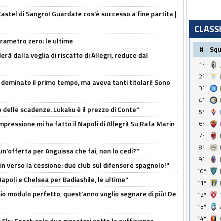
Castel di Sangro! Guardate cos'è successo a fine partita |
CLASS
arametro zero: le ultime
#
Sq
à dalla voglia di riscatto di Allegri, reduce dal
1º
2º
 dominato il primo tempo, ma aveva tanti titolari! Sono
3º
4º
o delle scadenze. Lukaku è il prezzo di Conte"
5º
mpressione mi ha fatto il Napoli di Allegri! Su Rafa Marin
6º
7º
8º
un'offerta per Anguissa che fai, non lo cedi?"
9º
n verso la cessione: due club sul difensore spagnolo!"
10º
 Napoli e Chelsea per Badiashile, le ultime"
11º
l mio modulo perfetto, quest'anno voglio segnare di più! De
12º
13º
14º
 Sky Sport: solo due giocatori sotto la sufficienza