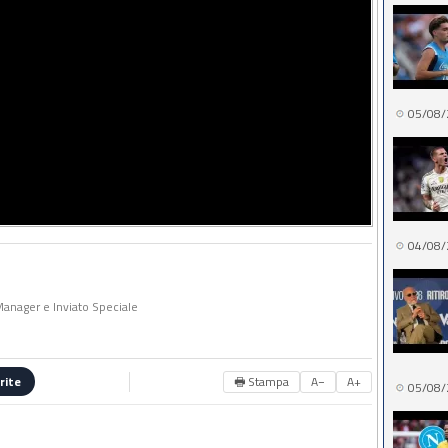
05/08/
04/08/
 Manager e Inviato Speciale
🖶 Stampa
A−
A+
rite
05/08/