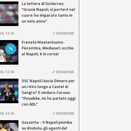
La lettera di Gutierrez:
"Grazie Napoli, vi porterò nel
cuore: ho imparato tanto in
un solo anno"
26, 12:35
REDAZIONE
Frenata Mastantuono-
Fiorentina, Mediaset: occhio
al Napoli, è in corsa!
26, 12:30
REDAZIONE
SSC Napoli lascia Dimaro per
un ritiro lungo a Castel di
Sangro? Il sindaco Caruso:
"Possibile, ne ho parlato oggi
con ADL"
26, 23:35
REDAZIONE
Gazzetta - Il Napoli piomba
su Atubolu: gli agenti del