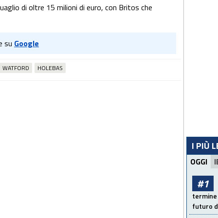
uaglio di oltre 15 milioni di euro, con Britos che
e su
Google
WATFORD
HOLEBAS
I PIÙ 
OGGI
I
#1
termine 
futuro d