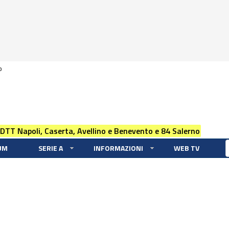
0
 DTT Napoli, Caserta, Avellino e Benevento e 84 Salerno
UM
SERIE A
INFORMAZIONI
WEB TV