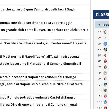
alche gol in più quest'anno, di quelli facili! Sugli
CLASS
rammazione della settimana: cosa vedere oggi?
#
Sq
in un grande club come il Bayer. Ho parlato con Aleix Garcia
1º
2º
ito: "Certificato imbarazzante, è un'estorsione!". L'agente
3º
4º
5º
 Mattino: ma il Napoli "apre" all'Ajax! Il retroscena
6º
 stadio lasceremo il Maradona! Il Comune dimentica il
7º
8º
a sta bloccando il Napoli per Atubolu del Friburgo
9º
ri, addio al Napoli! MLS o Arabia: le cifre dell'offerta
10º
11º
12º
ando Romelu potrebbe vedersi a Castel di Sangro
13º
l'area Q8 o diremo ai tifosi che il Comune ci frena!
14º