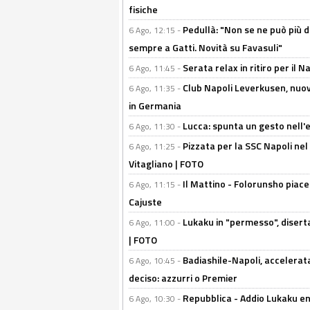
fisiche
Pedullà: "Non se ne può più de
6 Ago, 12:15 -
sempre a Gatti. Novità su Favasuli"
Serata relax in ritiro per il N
6 Ago, 11:45 -
Club Napoli Leverkusen, nuovo
6 Ago, 11:35 -
in Germania
Lucca: spunta un gesto nell'
6 Ago, 11:30 -
Pizzata per la SSC Napoli nel 
6 Ago, 11:25 -
Vitagliano | FOTO
Il Mattino - Folorunsho piace
6 Ago, 11:15 -
Cajuste
Lukaku in "permesso", diserta
6 Ago, 11:00 -
| FOTO
Badiashile-Napoli, accelerata
6 Ago, 10:45 -
deciso: azzurri o Premier
Repubblica - Addio Lukaku en
6 Ago, 10:30 -