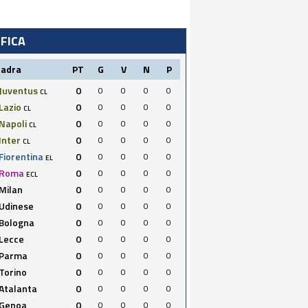
IFICA
uadra
PT
G
V
N
P
Juventus
0
0
0
0
0
CL
Lazio
0
0
0
0
0
CL
Napoli
0
0
0
0
0
CL
Inter
0
0
0
0
0
CL
Fiorentina
0
0
0
0
0
EL
Roma
0
0
0
0
0
ECL
Milan
0
0
0
0
0
Udinese
0
0
0
0
0
Bologna
0
0
0
0
0
Lecce
0
0
0
0
0
Parma
0
0
0
0
0
Torino
0
0
0
0
0
Atalanta
0
0
0
0
0
Genoa
0
0
0
0
0