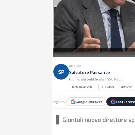
AUTORE
SP
Salvatore Passante
Giornalista pubblicista · SSC Napoli
Tutti gli articoli →
𝕏 Twitter
LinkedIn
Google
Discover
Fonti prefe
Seguici su
Giuntoli nuovo direttore sp