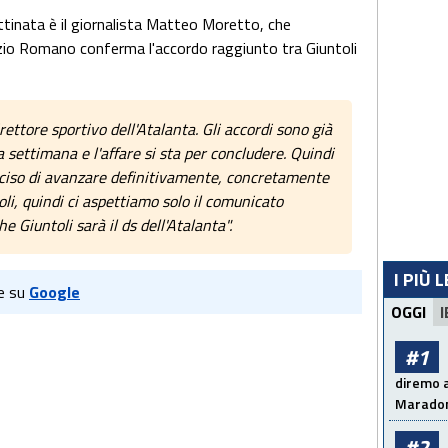
ttinata è il giornalista Matteo Moretto, che
rizio Romano conferma l'accordo raggiunto tra Giuntoli
rettore sportivo dell'Atalanta. Gli accordi sono già
ma settimana e l'affare si sta per concludere. Quindi
deciso di avanzare definitivamente, concretamente
li, quindi ci aspettiamo solo il comunicato
he Giuntoli sarà il ds dell'Atalanta".
I PIÙ 
e su
Google
OGGI
I
#1
diremo a
Maradon
#2