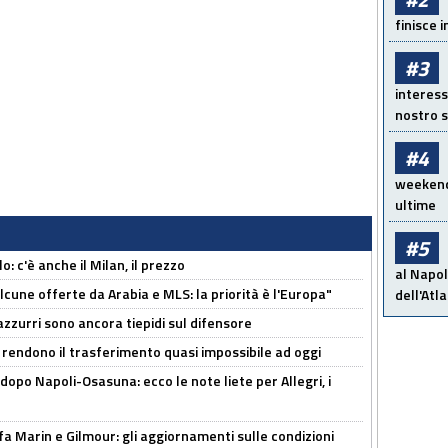
finisce i
#3
interess
nostro s
#4
weekend!
ultime
#5
: c'è anche il Milan, il prezzo
al Napol
alcune offerte da Arabia e MLS: la priorità è l'Europa"
dell'Atl
 azzurri sono ancora tiepidi sul difensore
 rendono il trasferimento quasi impossibile ad oggi
dopo Napoli-Osasuna: ecco le note liete per Allegri, i
Marin e Gilmour: gli aggiornamenti sulle condizioni