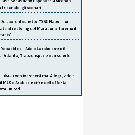
Caso Sebastiano Esposito: la vicenda
n tribunale, gli scenari
De Laurentiis netto: "SSC Napoli non
ata al restyling del Maradona, faremo il
tadio"
Repubblica - Addio Lukaku entro il
 Atlanta, Trabzonspor e non solo: le
Lukaku non incrocerà mai Allegri, addio
i! MLS o Arabia: le cifre dell'offerta
anta United