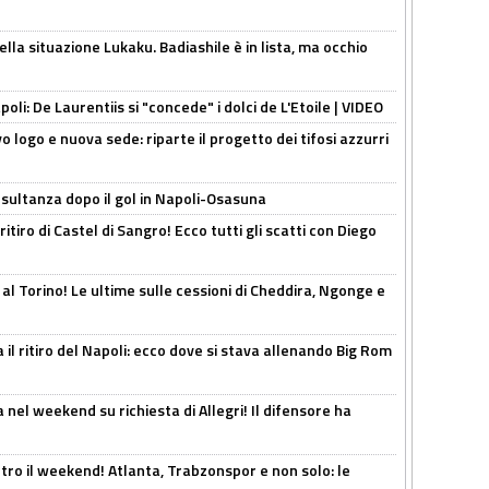
lla situazione Lukaku. Badiashile è in lista, ma occhio
apoli: De Laurentiis si "concede" i dolci de L'Etoile | VIDEO
 logo e nuova sede: riparte il progetto dei tifosi azzurri
esultanza dopo il gol in Napoli-Osasuna
ritiro di Castel di Sangro! Ecco tutti gli scatti con Diego
 al Torino! Le ultime sulle cessioni di Cheddira, Ngonge e
 il ritiro del Napoli: ecco dove si stava allenando Big Rom
 nel weekend su richiesta di Allegri! Il difensore ha
tro il weekend! Atlanta, Trabzonspor e non solo: le