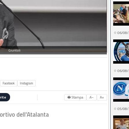
06/08/
Giuntoli
06/08/
Facebook
Instagram
🖶 Stampa
A−
A+
rite
05/08/
ortivo dell'Atalanta