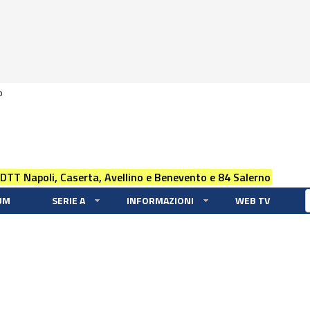
0
 DTT Napoli, Caserta, Avellino e Benevento e 84 Salerno
UM
SERIE A
INFORMAZIONI
WEB TV