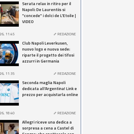
Serata relax in ritiro per il
Napoli: De Laurentiis si
"concede" i dolci de L'Etoile |
VIDEO
26, 11:45
REDAZIONE
Club Napoli Leverkusen,
nuovo logo e nuova sede:
riparte il progetto dei tifosi
azzurri in Germania
26, 11:35
REDAZIONE
Seconda maglia Napoli
dedicata all'Argentina! Link e
prezzo per acquistarla online
26, 18:40
REDAZIONE
Allegri riceve una dedica a
sorpresa a cena a Castel di
Sangro: che spettacolo con