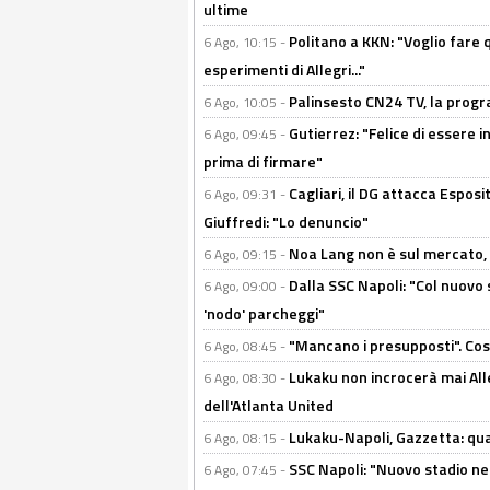
ultime
Politano a KKN: "Voglio fare qu
6 Ago, 10:15 -
esperimenti di Allegri..."
Palinsesto CN24 TV, la prog
6 Ago, 10:05 -
Gutierrez: "Felice di essere 
6 Ago, 09:45 -
prima di firmare"
Cagliari, il DG attacca Espos
6 Ago, 09:31 -
Giuffredi: "Lo denuncio"
Noa Lang non è sul mercato, Il
6 Ago, 09:15 -
Dalla SSC Napoli: "Col nuovo
6 Ago, 09:00 -
'nodo' parcheggi"
"Mancano i presupposti". Cos
6 Ago, 08:45 -
Lukaku non incrocerà mai Alleg
6 Ago, 08:30 -
dell'Atlanta United
Lukaku-Napoli, Gazzetta: qu
6 Ago, 08:15 -
SSC Napoli: "Nuovo stadio nel
6 Ago, 07:45 -