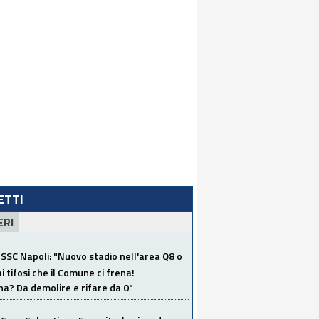
LETTI
ERI
SSC Napoli: "Nuovo stadio nell'area Q8 o
i tifosi che il Comune ci frena!
a? Da demolire e rifare da 0"