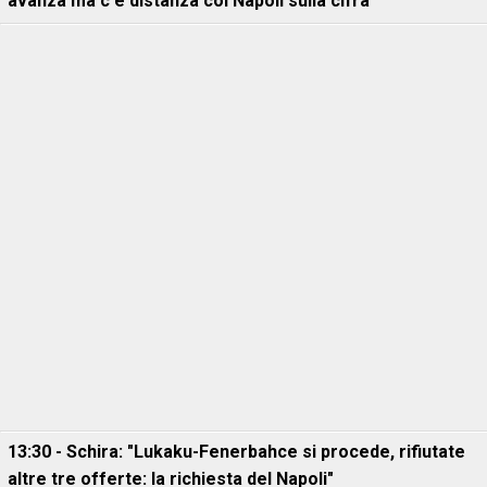
avanza ma c'è distanza col Napoli sulla cifra
13:30 - Schira: "Lukaku-Fenerbahce si procede, rifiutate
altre tre offerte: la richiesta del Napoli"