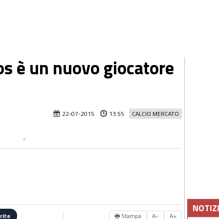
os è un nuovo giocatore
22-07-2015
13:55
CALCIO MERCATO
NOTIZ
🖶 Stampa
A−
A+
rite