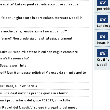
#2
e scelte". Lukaku punta i piedi: ecco dove vorrebbe
potrebbe
tifo per un giocatore in particolare. Mercato Napoli in
#3
Lukaku p
rda anche per gli esuberi, ma fino a quando?"
#4
 fermo? Non credo sia una strategia, altrimenti
Jesus! H
Lukaku: "Non c'è estate in cui non voglia cambiare
#5
a s'affeziona a lui"
Cruijff e
Napoli
 Spagna per l'Inter
poli? Non è un passo indietro! Ma ecco da chi mi aspetto
i Olivera, è un ex Serie A
ku: una destinazione prende quota in silenzio
sarà proprietario del gioco FC2027, cifra folle
 il Rabiot del Napoli. Vi spiego il progetto del nuovo