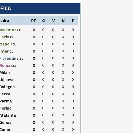
IFICA
uadra
PT
G
V
N
P
Juventus
0
0
0
0
0
CL
Lazio
0
0
0
0
0
CL
Napoli
0
0
0
0
0
CL
Inter
0
0
0
0
0
CL
Fiorentina
0
0
0
0
0
EL
Roma
0
0
0
0
0
ECL
Milan
0
0
0
0
0
Udinese
0
0
0
0
0
Bologna
0
0
0
0
0
Lecce
0
0
0
0
0
Parma
0
0
0
0
0
Torino
0
0
0
0
0
Atalanta
0
0
0
0
0
Genoa
0
0
0
0
0
Como
0
0
0
0
0