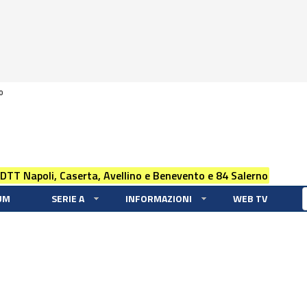
0
 DTT Napoli, Caserta, Avellino e Benevento e 84 Salerno
UM
SERIE A
INFORMAZIONI
WEB TV