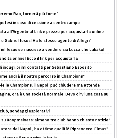
zeremo Rao, tornerà più forte"
 Ipotesi in caso di cessione a centrocampo
ta all'Argentina! Link e prezzo per acquistarla online
e Gabriel Jesus! Ha lo stesso agente di Allegri"
iel Jesus se riuscisse a vendere sia Lucca che Lukaku!
ndita online! Ecco il link per acquistarla
li indugi: primi contatti per Sebastiano Esposito
ome andrà il nostro percorso in Champions"
ole la Champions: il Napoli può chiudere ma attende
pagina, ora è una società normale. Devo dirvi una cosa su
club, sondaggi esplorativi
ci su Koopmeiners: almeno tre club hanno chiesto notizie"
catore del Napoli, ha ottime qualità! Riprenderei Elmas"
stasera il suo arrivo in Italia