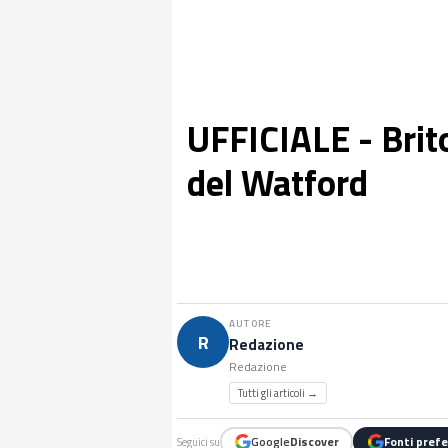
UFFICIALE - Brit
del Watford
AUTORE
R
Redazione
Redazione
Tutti gli articoli →
Google
Discover
Fonti prefe
Seguici su