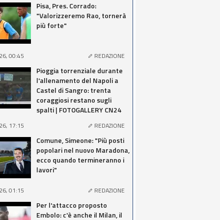
Pisa, Pres. Corrado:
"Valorizzeremo Rao, tornerà
più forte"
26, 00:45
REDAZIONE
Pioggia torrenziale durante
l'allenamento del Napoli a
Castel di Sangro: trenta
coraggiosi restano sugli
spalti | FOTOGALLERY CN24
26, 17:15
REDAZIONE
Comune, Simeone: "Più posti
popolari nel nuovo Maradona,
ecco quando termineranno i
lavori"
26, 01:15
REDAZIONE
Per l'attacco proposto
Embolo: c'è anche il Milan, il