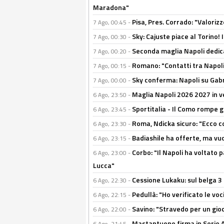
Maradona"
Pisa, Pres. Corrado: "Valoriz
7 Ago, 00:45 -
Sky: Cajuste piace al Torino!
7 Ago, 00:30 -
Seconda maglia Napoli dedica
7 Ago, 00:20 -
Romano: "Contatti tra Napoli 
7 Ago, 00:15 -
Sky conferma: Napoli su Gabr
7 Ago, 00:00 -
Maglia Napoli 2026 2027 in ve
6 Ago, 23:50 -
Sportitalia - Il Como rompe g
6 Ago, 23:45 -
Roma, Ndicka sicuro: "Ecco c
6 Ago, 23:30 -
Badiashile ha offerte, ma vu
6 Ago, 23:15 -
Corbo: "Il Napoli ha voltato 
6 Ago, 23:00 -
Lucca"
Cessione Lukaku: sul belga 3 
6 Ago, 22:30 -
Pedullà: "Ho verificato le vo
6 Ago, 22:15 -
Savino: "Stravedo per un gio
6 Ago, 22:00 -
Mastantuono firma in Serie A, 
6 Ago, 21:45 -