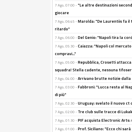
"Le altre destinazioni second
7 Ago, 07:00 -
giocare
Marolda: "De Laurentiis fa il 
7 Ago, 06:45 -
ritardo"
Del Genio: "Napoli tira la co
7 Ago, 06:00 -
Caiazza: "Napoli col mercato
7 Ago, 05:30 -
compravi..."
Repubblica, Crosetti attacca 
7 Ago, 05:00 -
squadra! Stella cadente, nessuna tifoseri
Arrivano brutte notizie dalla
7 Ago, 04:00 -
Fabbroni: "Lucca resta al Na
7 Ago, 03:00 -
di più"
Uruguay: svelato il nuovo ct d
7 Ago, 02:30 -
Tre club sulle tracce di Luka
7 Ago, 02:00 -
PIF acquista Electronic Arts: 
7 Ago, 01:30 -
Prof. Siciliano: "Ecco chi sarà
7 Ago, 01:00 -