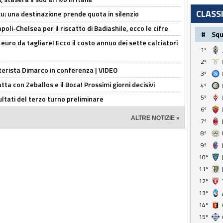
CLASS
ku: una destinazione prende quota in silenzio
oli-Chelsea per il riscatto di Badiashile, ecco le cifre
#
Sq
i euro da tagliare! Ecco il costo annuo dei sette calciatori
1º
2º
nterista Dimarco in conferenza | VIDEO
3º
atta con Zeballos e il Boca! Prossimi giorni decisivi
4º
5º
ultati del terzo turno preliminare
6º
ALTRE NOTIZIE »
7º
8º
9º
10º
11º
12º
13º
14º
15º