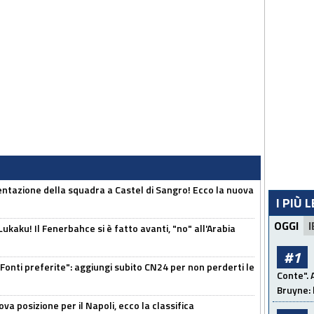
entazione della squadra a Castel di Sangro! Ecco la nuova
I PIÙ 
OGGI
I
kaku! Il Fenerbahce si è fatto avanti, "no" all'Arabia
#1
Fonti preferite": aggiungi subito CN24 per non perderti le
Conte". 
Bruyne: 
a posizione per il Napoli, ecco la classifica