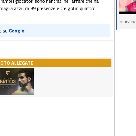
trambi i giocatori sono rientrati nell'affare che ha
In maglia azzurra 99 presenze e tre gol in quattro
06/08/
e su
Google
FOTO ALLEGATE