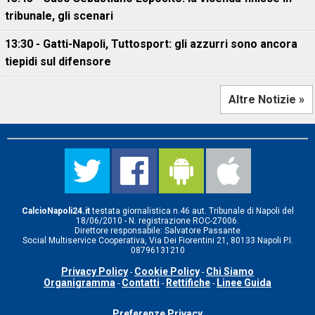
tribunale, gli scenari
13:30 - Gatti-Napoli, Tuttosport: gli azzurri sono ancora
tiepidi sul difensore
Altre Notizie »
CalcioNapoli24.it
testata giornalistica n.46 aut. Tribunale di Napoli del
18/06/2010 - N. registrazione ROC-27006.
Direttore responsabile: Salvatore Passante
Social Multiservice Cooperativa, Via Dei Fiorentini 21, 80133 Napoli P.I.
08796131210
Privacy Policy
Cookie Policy
Chi Siamo
-
-
Organigramma
Contatti
Rettifiche
Linee Guida
-
-
-
Preferenze Privacy