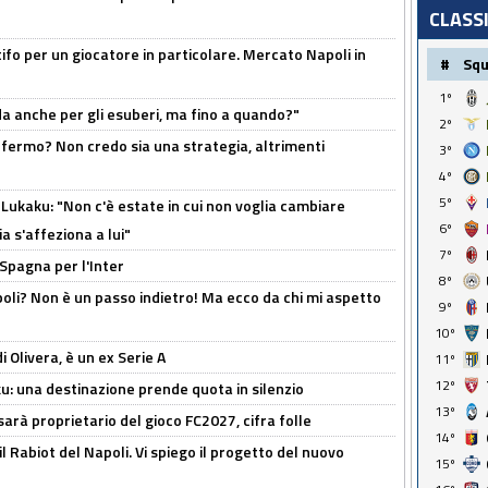
CLASS
tifo per un giocatore in particolare. Mercato Napoli in
#
Sq
1º
rda anche per gli esuberi, ma fino a quando?"
2º
 fermo? Non credo sia una strategia, altrimenti
3º
4º
5º
Lukaku: "Non c'è estate in cui non voglia cambiare
6º
a s'affeziona a lui"
7º
 Spagna per l'Inter
8º
poli? Non è un passo indietro! Ma ecco da chi mi aspetto
9º
10º
i Olivera, è un ex Serie A
11º
12º
ku: una destinazione prende quota in silenzio
13º
sarà proprietario del gioco FC2027, cifra folle
14º
 il Rabiot del Napoli. Vi spiego il progetto del nuovo
15º