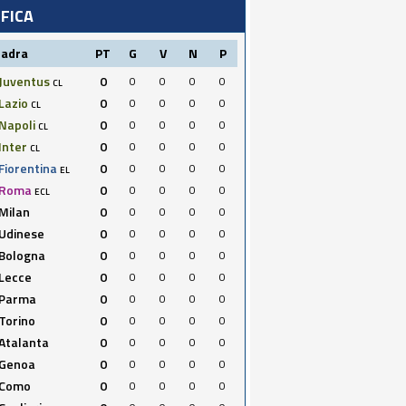
IFICA
uadra
PT
G
V
N
P
Juventus
0
0
0
0
0
CL
Lazio
0
0
0
0
0
CL
Napoli
0
0
0
0
0
CL
Inter
0
0
0
0
0
CL
Fiorentina
0
0
0
0
0
EL
Roma
0
0
0
0
0
ECL
Milan
0
0
0
0
0
Udinese
0
0
0
0
0
Bologna
0
0
0
0
0
Lecce
0
0
0
0
0
Parma
0
0
0
0
0
Torino
0
0
0
0
0
Atalanta
0
0
0
0
0
Genoa
0
0
0
0
0
Como
0
0
0
0
0