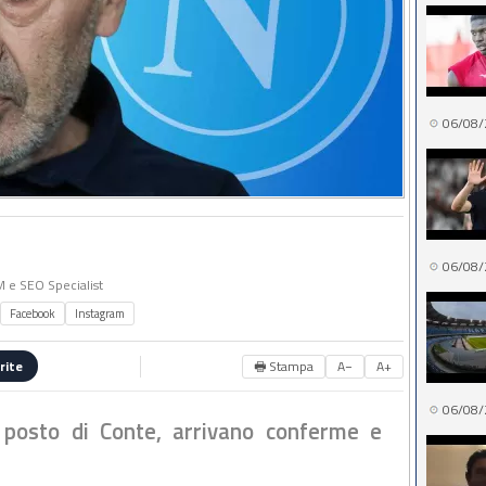
06/08/
06/08/
MM e SEO Specialist
Facebook
Instagram
🖶 Stampa
A−
A+
rite
06/08/
l posto di Conte, arrivano conferme e