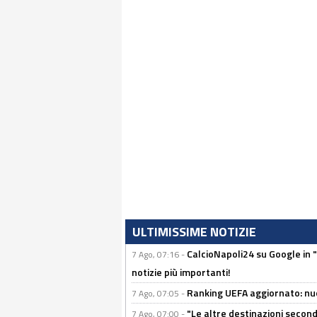
ULTIMISSIME NOTIZIE
CalcioNapoli24 su Google in "
7 Ago, 07:16 -
notizie più importanti!
Ranking UEFA aggiornato: nuov
7 Ago, 07:05 -
"Le altre destinazioni second
7 Ago, 07:00 -