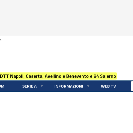
0
 DTT Napoli, Caserta, Avellino e Benevento e 84 Salerno
UM
SERIE A
INFORMAZIONI
WEB TV