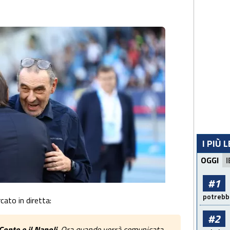
I PIÙ 
OGGI
I
#1
potrebbe
cato in diretta:
#2
Conte e il Napoli
. Ora quando verrà comunicata,