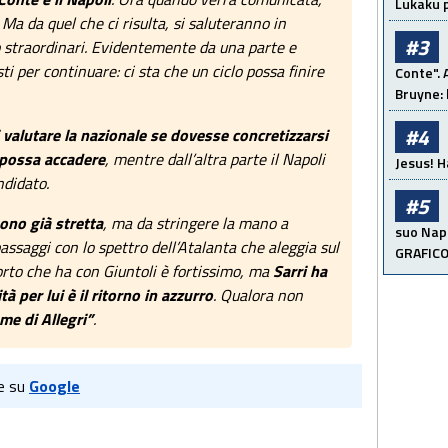
Lukaku p
 Ma da quel che ci risulta, si saluteranno in
#3
o straordinari. Evidentemente da una parte e
ti per continuare: ci sta che un ciclo possa finire
Conte". 
Bruyne: 
#4
 valutare la nazionale se dovesse concretizzarsi
 possa accadere
, mentre dall’altra parte il Napoli
Jesus! H
ndidato.
#5
sono già stretta
, ma da stringere la mano a
suo Napo
assaggi con lo spettro dell’Atalanta che aleggia sul
GRAFIC
porto che ha con Giuntoli è fortissimo, ma
Sarri ha
tà per lui è il ritorno in azzurro
. Qualora non
me di Allegri”
.
e su
Google