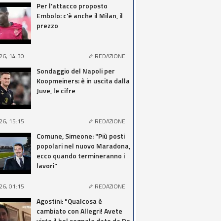
Per l'attacco proposto
Embolo: c'è anche il Milan, il
prezzo
26, 14:30
REDAZIONE
Sondaggio del Napoli per
Koopmeiners: è in uscita dalla
Juve, le cifre
26, 15:15
REDAZIONE
Comune, Simeone: "Più posti
popolari nel nuovo Maradona,
ecco quando termineranno i
lavori"
26, 01:15
REDAZIONE
Agostini: "Qualcosa è
cambiato con Allegri! Avete
visto il bel segnale dato da De