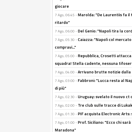
giocare
Marolda: "De Laurentiis fa il 
7 Ago, 06:45 -
ritardo"
Del Genio: "Napoli tira la co
7 Ago, 06:00 -
Caiazza: "Napoli col mercato
7 Ago, 05:30 -
compravi..."
Repubblica, Crosetti attacca 
7 Ago, 05:00 -
squadra! Stella cadente, nessuna tifoseri
Arrivano brutte notizie dalla
7 Ago, 04:00 -
Fabbroni: "Lucca resta al Na
7 Ago, 03:00 -
di più"
Uruguay: svelato il nuovo ct d
7 Ago, 02:30 -
Tre club sulle tracce di Luka
7 Ago, 02:00 -
PIF acquista Electronic Arts: 
7 Ago, 01:30 -
Prof. Siciliano: "Ecco chi sarà
7 Ago, 01:00 -
Maradona"