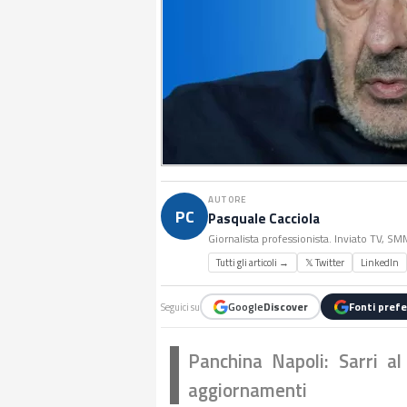
AUTORE
PC
Pasquale Cacciola
Giornalista professionista. Inviato TV, S
Tutti gli articoli →
𝕏 Twitter
LinkedIn
Google
Discover
Fonti prefe
Seguici su
Panchina Napoli: Sarri a
aggiornamenti