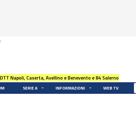
0
 DTT Napoli, Caserta, Avellino e Benevento e 84 Salerno
UM
SERIE A
INFORMAZIONI
WEB TV