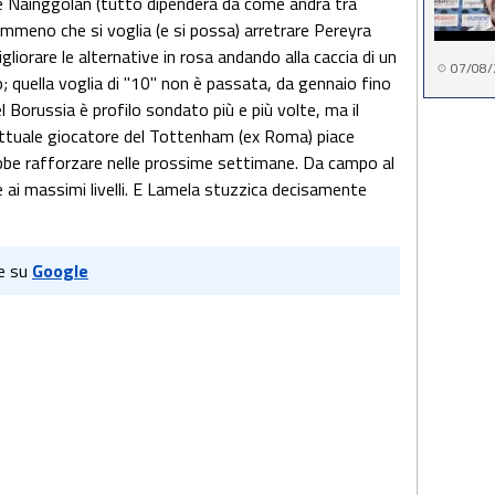
 e Nainggolan (tutto dipenderà da come andrà tra
emmeno che si voglia (e si possa) arretrare Pereyra
gliorare le alternative in rosa andando alla caccia di un
07/08/
; quella voglia di "10" non è passata, da gennaio fino
el Borussia è profilo sondato più e più volte, ma il
attuale giocatore del Tottenham (ex Roma) piace
ebbe rafforzare nelle prossime settimane. Da campo al
 ai massimi livelli. E Lamela stuzzica decisamente
e su
Google