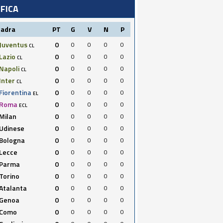
IFICA
uadra
PT
G
V
N
P
Juventus
0
0
0
0
0
CL
Lazio
0
0
0
0
0
CL
Napoli
0
0
0
0
0
CL
Inter
0
0
0
0
0
CL
Fiorentina
0
0
0
0
0
EL
Roma
0
0
0
0
0
ECL
Milan
0
0
0
0
0
Udinese
0
0
0
0
0
Bologna
0
0
0
0
0
Lecce
0
0
0
0
0
Parma
0
0
0
0
0
Torino
0
0
0
0
0
Atalanta
0
0
0
0
0
Genoa
0
0
0
0
0
Como
0
0
0
0
0