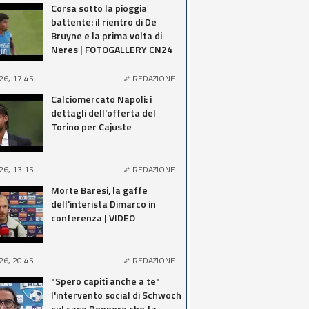
Corsa sotto la pioggia
battente: il rientro di De
Bruyne e la prima volta di
Neres | FOTOGALLERY CN24
26, 17:45
REDAZIONE
Calciomercato Napoli: i
dettagli dell'offerta del
Torino per Cajuste
26, 13:15
REDAZIONE
Morte Baresi, la gaffe
dell'interista Dimarco in
conferenza | VIDEO
26, 20:45
REDAZIONE
"Spero capiti anche a te"
l'intervento social di Schwoch
sul caso Roggero che fa