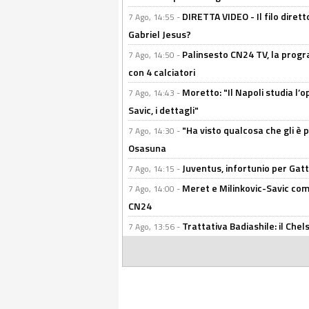
DIRETTA VIDEO - Il filo dirett
7 Ago, 14:55 -
Gabriel Jesus?
Palinsesto CN24 TV, la progr
7 Ago, 14:50 -
con 4 calciatori
Moretto: "Il Napoli studia l’o
7 Ago, 14:43 -
Savic, i dettagli"
"Ha visto qualcosa che gli è 
7 Ago, 14:30 -
Osasuna
Juventus, infortunio per Gatti
7 Ago, 14:15 -
Meret e Milinkovic-Savic come
7 Ago, 14:00 -
CN24
Trattativa Badiashile: il Chel
7 Ago, 13:56 -