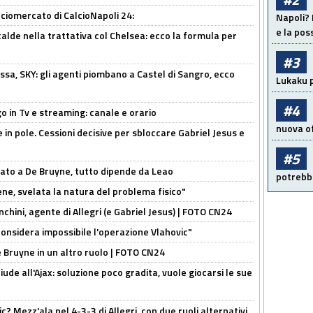
ciomercato di CalcioNapoli 24:
Napoli? 
e la pos
calde nella trattativa col Chelsea: ecco la formula per
#3
ssa, SKY: gli agenti piombano a Castel di Sangro, ecco
Lukaku p
#4
o in Tv e streaming: canale e orario
nuova of
e in pole. Cessioni decisive per sbloccare Gabriel Jesus e
#5
sato a De Bruyne, tutto dipende da Leao
potrebbe
e, svelata la natura del problema fisico"
chini, agente di Allegri (e Gabriel Jesus) | FOTO CN24
considera impossibile l'operazione Vlahovic"
De Bruyne in un altro ruolo | FOTO CN24
de all'Ajax: soluzione poco gradita, vuole giocarsi le sue
? Mezz'ala nel 4-3-3 di Allegri, con due ruoli alternativi