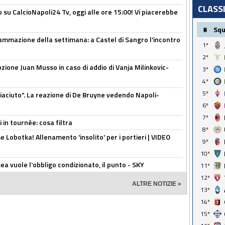
CLASS
o su CalcioNapoli24 Tv, oggi alle ore 15:00! Vi piacerebbe
#
Sq
ammazione della settimana: a Castel di Sangro l'incontro
1º
2º
pzione Juan Musso in caso di addio di Vanja Milinkovic-
3º
4º
5º
piaciuto". La reazione di De Bruyne vedendo Napoli-
6º
7º
 in tournée: cosa filtra
8º
 Lobotka! Allenamento 'insolito' per i portieri | VIDEO
9º
10º
sea vuole l'obbligo condizionato, il punto - SKY
11º
12º
ALTRE NOTIZIE »
13º
14º
15º