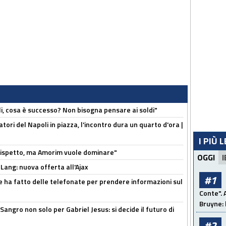
li, cosa è successo? Non bisogna pensare ai soldi"
atori del Napoli in piazza, l'incontro dura un quarto d'ora |
I PIÙ 
o rispetto, ma Amorim vuole dominare"
OGGI
I
 Lang: nuova offerta all'Ajax
#1
e ha fatto delle telefonate per prendere informazioni sul
Conte". 
Bruyne: 
 Sangro non solo per Gabriel Jesus: si decide il futuro di
#2