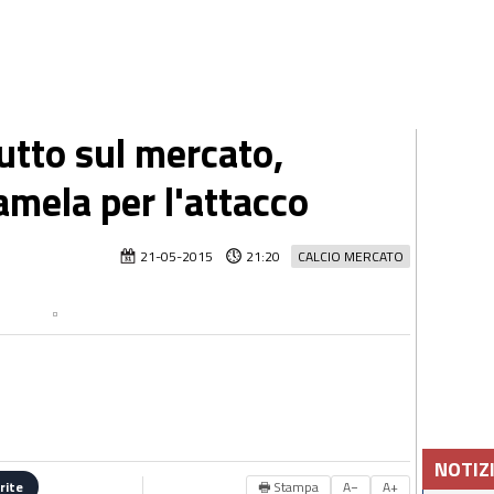
tutto sul mercato,
amela per l'attacco
21-05-2015
21:20
CALCIO MERCATO
NOTIZ
🖶 Stampa
A−
A+
rite