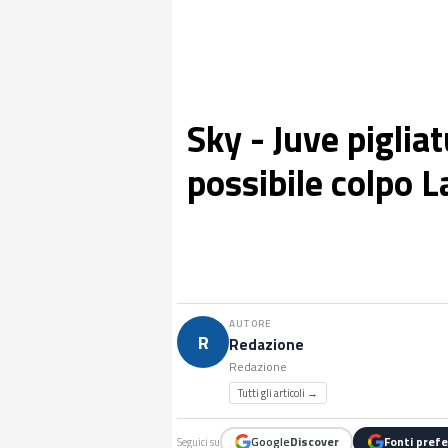
Sky - Juve piglia
possibile colpo L
AUTORE
R
Redazione
Redazione
Tutti gli articoli →
Google
Discover
Fonti prefe
Seguici su