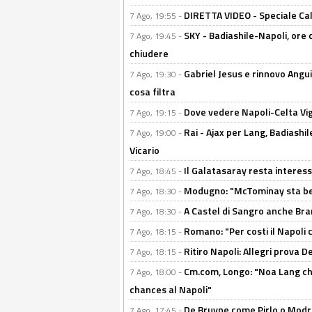
DIRETTA VIDEO - Speciale Cal
7 Ago, 19:55 -
SKY - Badiashile-Napoli, ore 
7 Ago, 19:45 -
chiudere
Gabriel Jesus e rinnovo Angui
7 Ago, 19:30 -
cosa filtra
Dove vedere Napoli-Celta Vig
7 Ago, 19:15 -
Rai - Ajax per Lang, Badiashil
7 Ago, 19:00 -
Vicario
Il Galatasaray resta interes
7 Ago, 18:45 -
Modugno: "McTominay sta ben
7 Ago, 18:30 -
A Castel di Sangro anche Bran
7 Ago, 18:30 -
Romano: "Per costi il Napoli 
7 Ago, 18:15 -
Ritiro Napoli: Allegri prova 
7 Ago, 18:15 -
Cm.com, Longo: "Noa Lang chiu
7 Ago, 18:00 -
chances al Napoli"
De Bruyne come Pirlo o Modric
7 Ago, 17:45 -