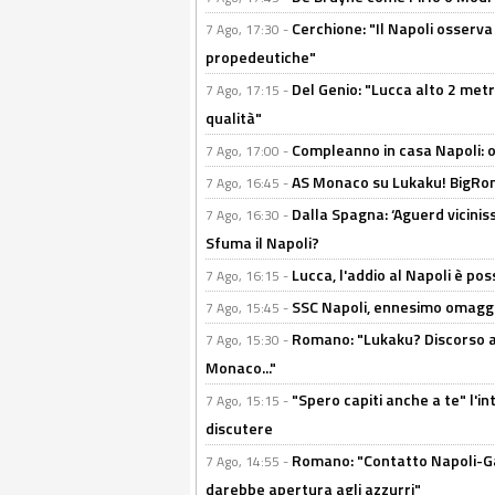
Cerchione: "Il Napoli osserv
7 Ago, 17:30 -
propedeutiche"
Del Genio: "Lucca alto 2 metri
7 Ago, 17:15 -
qualità"
Compleanno in casa Napoli: o
7 Ago, 17:00 -
AS Monaco su Lukaku! BigRom
7 Ago, 16:45 -
Dalla Spagna: ‘Aguerd viciniss
7 Ago, 16:30 -
Sfuma il Napoli?
Lucca, l'addio al Napoli è poss
7 Ago, 16:15 -
SSC Napoli, ennesimo omaggi
7 Ago, 15:45 -
Romano: "Lukaku? Discorso ap
7 Ago, 15:30 -
Monaco..."
"Spero capiti anche a te" l'i
7 Ago, 15:15 -
discutere
Romano: "Contatto Napoli-Gabr
7 Ago, 14:55 -
darebbe apertura agli azzurri"