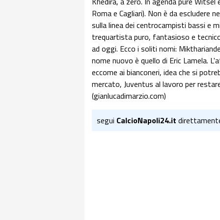
Khedira, a zero. In agenda pure Witsel
Roma e Cagliari). Non è da escludere n
sulla linea dei centrocampisti bassi e mi
trequartista puro, fantasioso e tecnico
ad oggi. Ecco i soliti nomi: Mikthariand
nome nuovo è quello di Eric Lamela. L'
eccome ai bianconeri, idea che si potr
mercato, Juventus al lavoro per restare
(gianlucadimarzio.com)
segui
CalcioNapoli24.it
direttament