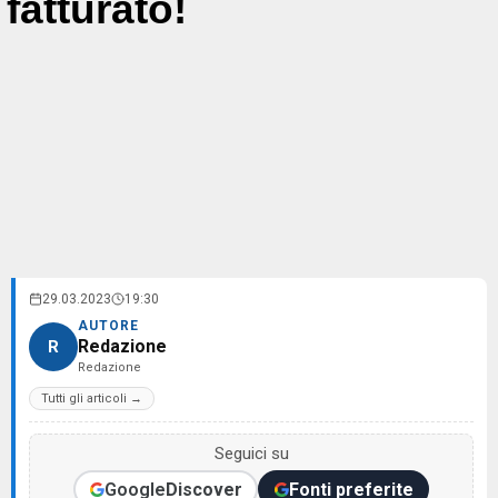
fatturato!
29.03.2023
19:30
AUTORE
Redazione
R
Redazione
Tutti gli articoli →
Seguici su
Google
Discover
Fonti preferite