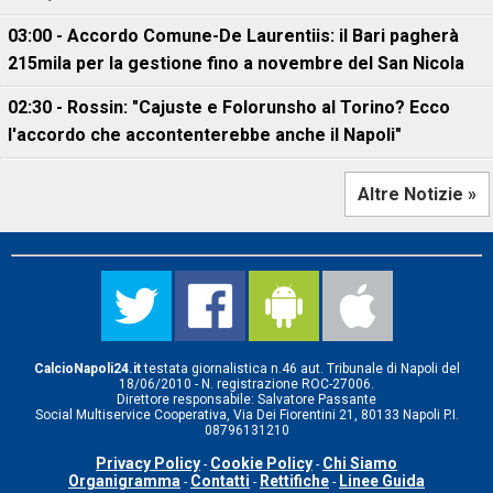
03:00 - Accordo Comune-De Laurentiis: il Bari pagherà
215mila per la gestione fino a novembre del San Nicola
02:30 - Rossin: "Cajuste e Folorunsho al Torino? Ecco
l'accordo che accontenterebbe anche il Napoli"
Altre Notizie »
CalcioNapoli24.it
testata giornalistica n.46 aut. Tribunale di Napoli del
18/06/2010 - N. registrazione ROC-27006.
Direttore responsabile: Salvatore Passante
Social Multiservice Cooperativa, Via Dei Fiorentini 21, 80133 Napoli P.I.
08796131210
Privacy Policy
Cookie Policy
Chi Siamo
-
-
Organigramma
Contatti
Rettifiche
Linee Guida
-
-
-