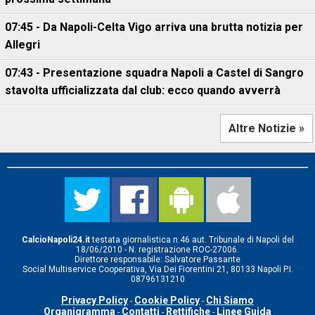
07:45 - Da Napoli-Celta Vigo arriva una brutta notizia per
Allegri
07:43 - Presentazione squadra Napoli a Castel di Sangro
stavolta ufficializzata dal club: ecco quando avverrà
Altre Notizie »
CalcioNapoli24.it
testata giornalistica n.46 aut. Tribunale di Napoli del
18/06/2010 - N. registrazione ROC-27006.
Direttore responsabile: Salvatore Passante
Social Multiservice Cooperativa, Via Dei Fiorentini 21, 80133 Napoli P.I.
08796131210
Privacy Policy
Cookie Policy
Chi Siamo
-
-
Organigramma
Contatti
Rettifiche
Linee Guida
-
-
-