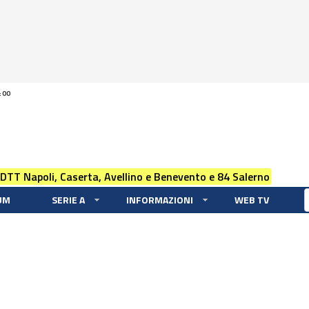
:00
 DTT Napoli, Caserta, Avellino e Benevento e 84 Salerno
UM
SERIE A
INFORMAZIONI
WEB TV