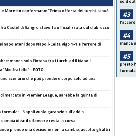
sold out
 Moretto confermano: "Prima offerta dei turchi, si può
#3
l'accord
a Castel di Sangro stavolta ufficializzata dal club: ecco
#4
manca sol
si napoletani dopo Napoli-Celta Vigo 1-1 e l'errore di
#5
ce: manca solo l'intesa tra i turchi ed il Napoli!
presto l'
: "Mio fratello" - FOTO
formula 
 uno scenario che può prendere corpo solo ad una
 di mercato in Premier League, sarebbe la quinta di
a formula: il Napoli vuole garanzie sull'addio
n cambia idea: il difensore resta in corsa
ndo prendo una decisione non la cambio, ascolto gli altri