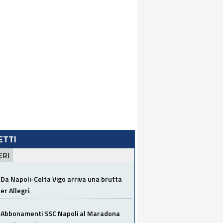
LETTI
ERI
Da Napoli-Celta Vigo arriva una brutta
per Allegri
Abbonamenti SSC Napoli al Maradona