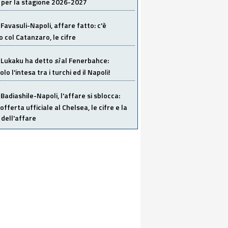
 per la stagione 2026-2027
Favasuli-Napoli, affare fatto: c'è
o col Catanzaro, le cifre
Lukaku ha detto
sì
al Fenerbahce:
o l'intesa tra i turchi ed il Napoli!
Badiashile-Napoli, l'affare si sblocca:
offerta ufficiale al Chelsea, le cifre e la
dell'affare