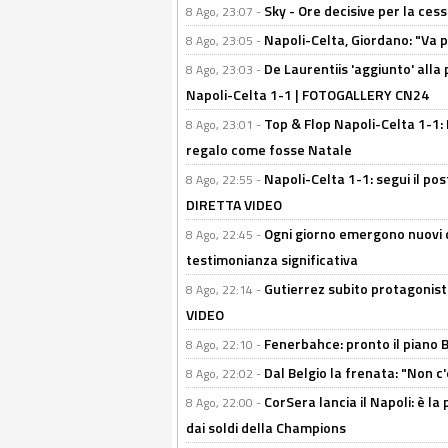
Sky - Ore decisive per la ces
8 Ago, 23:07 -
Napoli-Celta, Giordano: "Va p
8 Ago, 23:05 -
De Laurentiis 'aggiunto' alla
8 Ago, 23:03 -
Napoli-Celta 1-1 | FOTOGALLERY CN24
Top & Flop Napoli-Celta 1-1: 
8 Ago, 23:01 -
regalo come fosse Natale
Napoli-Celta 1-1: segui il pos
8 Ago, 22:55 -
DIRETTA VIDEO
Ogni giorno emergono nuovi d
8 Ago, 22:45 -
testimonianza significativa
Gutierrez subito protagonist
8 Ago, 22:14 -
VIDEO
Fenerbahce: pronto il piano 
8 Ago, 22:10 -
Dal Belgio la frenata: "Non c
8 Ago, 22:02 -
CorSera lancia il Napoli: è l
8 Ago, 22:00 -
dai soldi della Champions