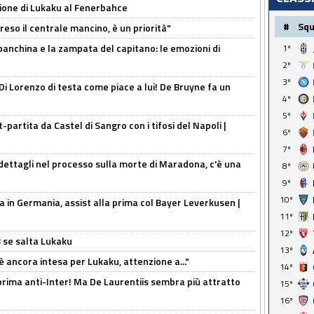
sione di Lukaku al Fenerbahce
#
Sq
reso il centrale mancino, è un priorità"
 panchina e la zampata del capitano: le emozioni di
1º
2º
3º
Di Lorenzo di testa come piace a lui! De Bruyne fa un
4º
5º
t-partita da Castel di Sangro con i tifosi del Napoli |
6º
7º
ettagli nel processo sulla morte di Maradona, c'è una
8º
9º
10º
a in Germania, assist alla prima col Bayer Leverkusen |
11º
12º
B se salta Lukaku
13º
'è ancora intesa per Lukaku, attenzione a..."
14º
a prima anti-Inter! Ma De Laurentiis sembra più attratto
15º
16º