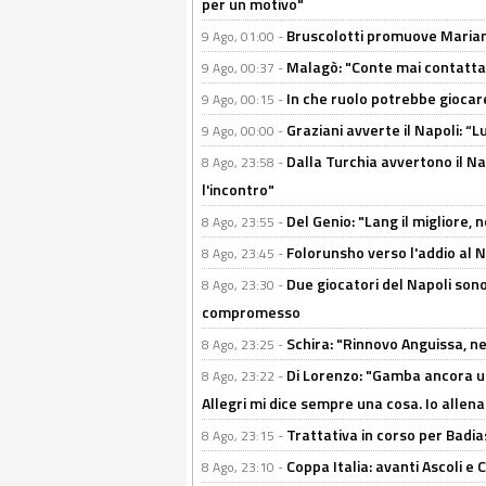
per un motivo"
Bruscolotti promuove Marianu
9 Ago, 01:00 -
Malagò: "Conte mai contattato
9 Ago, 00:37 -
In che ruolo potrebbe giocare
9 Ago, 00:15 -
Graziani avverte il Napoli: “Lu
9 Ago, 00:00 -
Dalla Turchia avvertono il Na
8 Ago, 23:58 -
l'incontro"
Del Genio: "Lang il migliore, 
8 Ago, 23:55 -
Folorunsho verso l'addio al Na
8 Ago, 23:45 -
Due giocatori del Napoli sono
8 Ago, 23:30 -
compromesso
Schira: "Rinnovo Anguissa, neg
8 Ago, 23:25 -
Di Lorenzo: "Gamba ancora u
8 Ago, 23:22 -
Allegri mi dice sempre una cosa. Io allena
Trattativa in corso per Badia
8 Ago, 23:15 -
Coppa Italia: avanti Ascoli 
8 Ago, 23:10 -