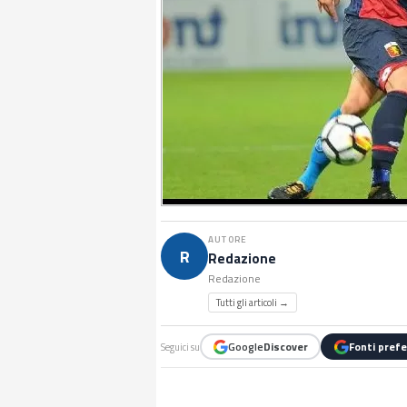
AUTORE
R
Redazione
Redazione
Tutti gli articoli →
Google
Discover
Fonti prefe
Seguici su