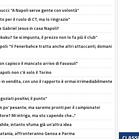
cci: “A Napoli serve gente con volontà”
 per il ruolo di CT, ma lo ringrazio"
 Gabriel Jesus in casa Napoli?
kaku? Se si impunta, il prezzo non lo fa più il club”
poli: "Il Fenerbahce tratta anche altri attaccanti, domani
non capisco il mancato arrivo di Favasuli"
poli: non c'è solo il Torino
 in vendita, con uno il rapporto è ormai irrimediabilmente
oziati positivi, il punto"
n po' pesante, ma saremo pronti per il campionato!
tore? Mi intriga, ma sto capendo che..."
shile, intanto sfuma già un'altra idea
e Catania, affronteranno Genoa e Parma
CLASS