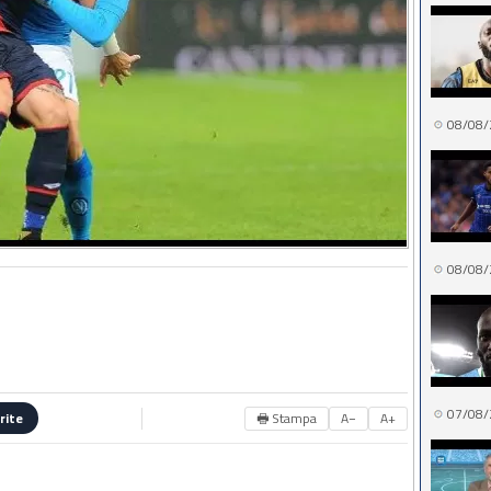
08/08/
08/08/
07/08/
🖶 Stampa
A−
A+
rite