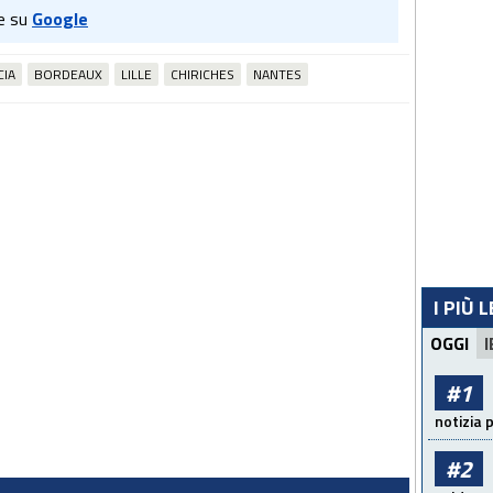
e su
Google
CIA
BORDEAUX
LILLE
CHIRICHES
NANTES
I PIÙ 
OGGI
I
#1
notizia 
#2