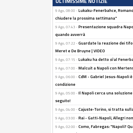
ULTIMISSIME NOTIZIE
Lukaku-Fenerbahce, Romano e
9 Ago, 08:00 -
chiudere la prossima settimana"
Presentazione squadra Napoli 
9 Ago, 07:43 -
quando avverrà
Guardate la reazione dei tifo
9 Ago, 07:22 -
Meret e De Bruyne | VIDEO
Lukaku ha detto
sì
al Fenerbah
9 Ago, 07:15 -
Malcuit a Napoli con Mertens
9 Ago, 07:00 -
CdM - Gabriel Jesus-Napoli è
9 Ago, 06:00 -
condizione
Il Napoli cerca una soluzione
9 Ago, 05:00 -
seguito!
Cajuste-Torino, si tratta sull
9 Ago, 04:00 -
Rai - Gatti-Napoli, Allegri no
9 Ago, 03:00 -
Como, Fabregas: "Napoli? Qua
9 Ago, 02:00 -