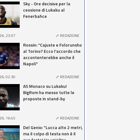
Sky - Ore decisive per la
cessione di Lukaku al
Fenerbahce
26, 23:07
REDAZIONE
Rossin: "Cajuste e Folorunsho
al Torino? Ecco l'accordo che
accontenterebbe anche il
Napoli"
26, 02:30
REDAZIONE
AS Monaco su Lukaku!
BigRom ha messo tutte le
proposte in stand-by
26, 16:45
REDAZIONE
Del Genio: "Lucca alto 2 metri,
ma il colpo di testa non è il
suo forte! Ha un'altra