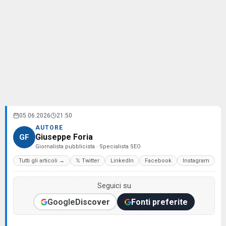
05.06.2026
21:50
AUTORE
Giuseppe Foria
GF
Giornalista pubblicista · Specialista SEO
Tutti gli articoli →
𝕏 Twitter
LinkedIn
Facebook
Instagram
Seguici su
Google
Discover
Fonti preferite