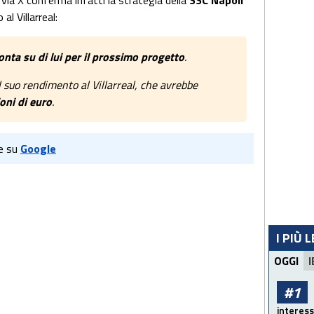
 via X conferma infatti la strategia della
SSC Napoli
al Villarreal:
onta su di lui per il prossimo progetto
.
il suo rendimento al Villarreal, che avrebbe
oni di euro
.
e su
Google
I PIÙ 
OGGI
I
#1
interess