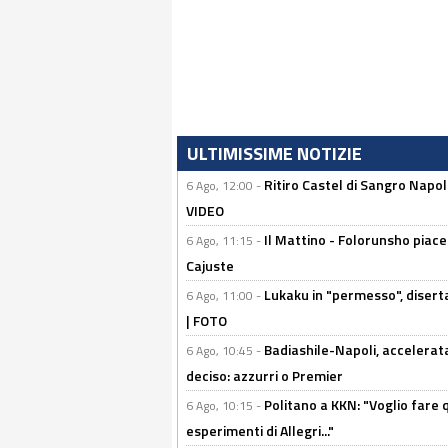
ULTIMISSIME NOTIZIE
Ritiro Castel di Sangro Napo
6 Ago, 12:00 -
VIDEO
Il Mattino - Folorunsho piace
6 Ago, 11:15 -
Cajuste
Lukaku in "permesso", diserta
6 Ago, 11:00 -
| FOTO
Badiashile-Napoli, accelerata
6 Ago, 10:45 -
deciso: azzurri o Premier
Politano a KKN: "Voglio fare qu
6 Ago, 10:15 -
esperimenti di Allegri..."