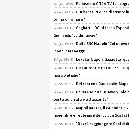
Palinsesto CN24 TV, la prog
6 Ago, 10:05 -
Gutierrez: "Felice di essere 
6 Ago, 09:45 -
prima di firmare"
Cagliari, il DG attacca Espos
6 Ago, 09:31 -
Giuffredi: "Lo denuncio"
Dalla SSC Napoli: "Col nuovo
6 Ago, 09:00 -
'nodo' parcheggi"
Lukaku-Napoli, Gazzetta: qu
6 Ago, 08:15 -
De Laurentiis netto: "SSC Nap
6 Ago, 07:30 -
nostro stadio"
Retroscena Badiashile-Napoli:
6 Ago, 07:15 -
Pavarese: "De Bruyne vuole d
6 Ago, 07:00 -
porte ad un altro attaccante"
Napoli Basket, il calendario
6 Ago, 06:45 -
novembre e febbraio il derby con Scafati!
"Dovrà raggiungere Castel di
6 Ago, 06:30 -