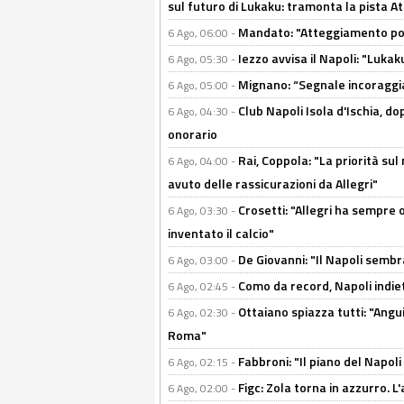
sul futuro di Lukaku: tramonta la pista A
Mandato: "Atteggiamento posi
6 Ago, 06:00 -
Iezzo avvisa il Napoli: "Lukaku
6 Ago, 05:30 -
Mignano: “Segnale incoraggi
6 Ago, 05:00 -
Club Napoli Isola d'Ischia, 
6 Ago, 04:30 -
onorario
Rai, Coppola: "La priorità su
6 Ago, 04:00 -
avuto delle rassicurazioni da Allegri"
Crosetti: "Allegri ha sempre o
6 Ago, 03:30 -
inventato il calcio"
De Giovanni: "Il Napoli sembr
6 Ago, 03:00 -
Como da record, Napoli indiet
6 Ago, 02:45 -
Ottaiano spiazza tutti: "Ang
6 Ago, 02:30 -
Roma"
Fabbroni: "Il piano del Napoli
6 Ago, 02:15 -
Figc: Zola torna in azzurro. L
6 Ago, 02:00 -