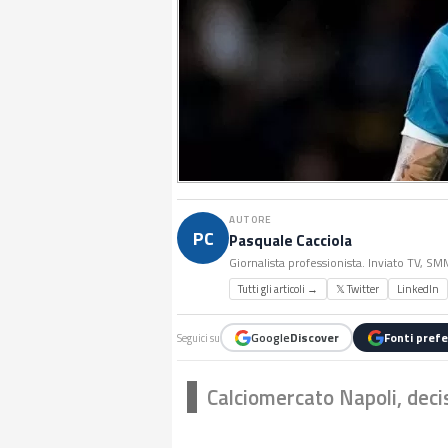
AUTORE
PC
Pasquale Cacciola
Giornalista professionista. Inviato TV, S
Tutti gli articoli →
𝕏 Twitter
LinkedIn
Google
Discover
Fonti prefe
Seguici su
Calciomercato Napoli, decis