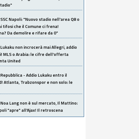
tadio"
SSC Napoli: "Nuovo stadio nell'area Q8 o
i tifosi che il Comune ci frena!
a? Da demolire e rifare da 0"
Lukaku non incrocerà mai Allegri, addio
i! MLS o Arabia: le cifre dell'offerta
anta United
Repubblica - Addio Lukaku entro il
 Atlanta, Trabzonspor e non solo: le
Noa Lang non è sul mercato, Il Mattino:
poli "apre" all'Ajax! Il retroscena