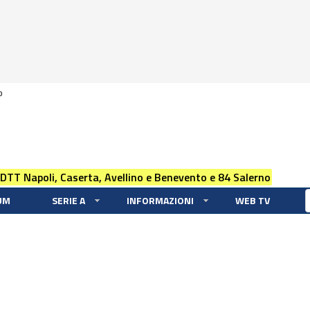
0
 DTT Napoli, Caserta, Avellino e Benevento e 84 Salerno
UM
SERIE A
INFORMAZIONI
WEB TV