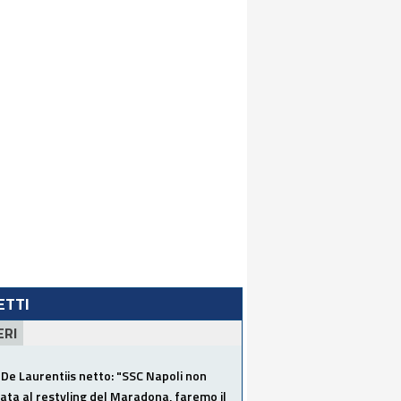
LETTI
ERI
De Laurentiis netto: "SSC Napoli non
ata al restyling del Maradona, faremo il