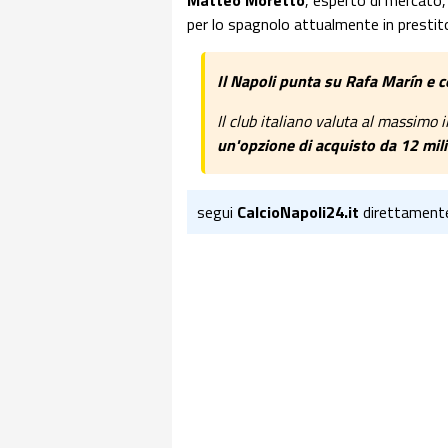
Matteo Moretto
, esperto di mercato,
per lo spagnolo attualmente in prestito 
Il Napoli punta su Rafa Marín e c
Il club italiano valuta al massimo 
un'opzione di acquisto da 12 mili
segui
CalcioNapoli24.it
direttament