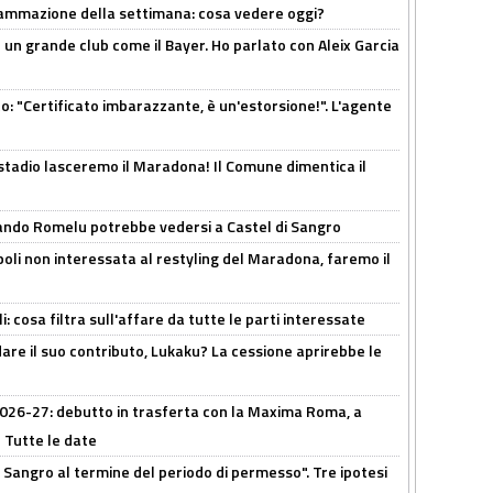
rammazione della settimana: cosa vedere oggi?
in un grande club come il Bayer. Ho parlato con Aleix Garcia
ito: "Certificato imbarazzante, è un'estorsione!". L'agente
 stadio lasceremo il Maradona! Il Comune dimentica il
ando Romelu potrebbe vedersi a Castel di Sangro
oli non interessata al restyling del Maradona, faremo il
 cosa filtra sull'affare da tutte le parti interessate
are il suo contributo, Lukaku? La cessione aprirebbe le
 2026-27: debutto in trasferta con la Maxima Roma, a
 Tutte le date
 Sangro al termine del periodo di permesso". Tre ipotesi