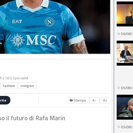
06/08/
MM e SEO Specialist
Facebook
Instagram
05/08/
🖶 Stampa
A−
A+
rite
o il futuro di Rafa Marin
05/08/