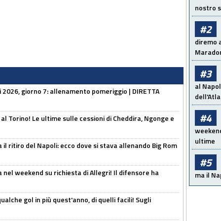
nostro s
#2
diremo a
Maradon
#3
al Napol
li 2026, giorno 7: allenamento pomeriggio | DIRETTA
dell'Atl
#4
 al Torino! Le ultime sulle cessioni di Cheddira, Ngonge e
weekend!
ultime
 il ritiro del Napoli: ecco dove si stava allenando Big Rom
#5
 nel weekend su richiesta di Allegri! Il difensore ha
ma il Na
alche gol in più quest'anno, di quelli facili! Sugli