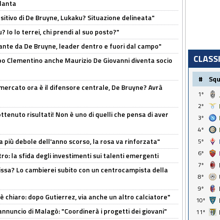
tlanta
tivo di De Bruyne, Lukaku? Situazione delineata"
? Io lo terrei, chi prendi al suo posto?"
ante da De Bruyne, leader dentro e fuori dal campo"
CLASS
dopo Clementino anche Maurizio De Giovanni diventa socio
#
Sq
l mercato ora è il difensore centrale, De Bruyne? Avrà
1º
2º
ttenuto risultati! Non è uno di quelli che pensa di aver
3º
4º
a più debole dell'anno scorso, la rosa va rinforzata"
5º
6º
ro: la sfida degli investimenti sui talenti emergenti
7º
uissa? Lo cambierei subito con un centrocampista della
8º
9º
 è chiaro: dopo Gutierrez, via anche un altro calciatore"
10º
'annuncio di Malagò: "Coordinerà i progetti dei giovani"
11º