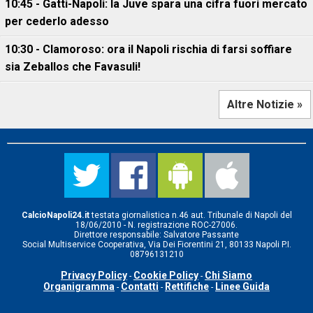
10:45 - Gatti-Napoli: la Juve spara una cifra fuori mercato
per cederlo adesso
10:30 - Clamoroso: ora il Napoli rischia di farsi soffiare
sia Zeballos che Favasuli!
Altre Notizie »
CalcioNapoli24.it
testata giornalistica n.46 aut. Tribunale di Napoli del
18/06/2010 - N. registrazione ROC-27006.
Direttore responsabile: Salvatore Passante
Social Multiservice Cooperativa, Via Dei Fiorentini 21, 80133 Napoli P.I.
08796131210
Privacy Policy
Cookie Policy
Chi Siamo
-
-
Organigramma
Contatti
Rettifiche
Linee Guida
-
-
-