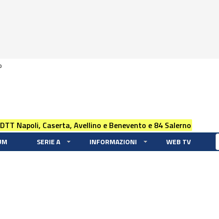
0
 DTT Napoli, Caserta, Avellino e Benevento e 84 Salerno
UM
SERIE A
INFORMAZIONI
WEB TV