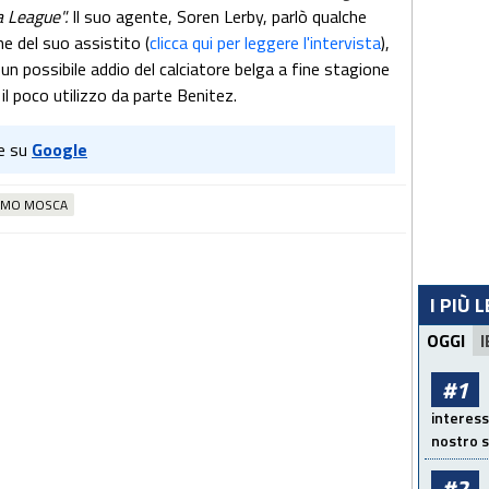
a League".
Il suo agente, Soren Lerby, parlò qualche
one del suo assistito (
clicca qui per leggere l'intervista
),
un possibile addio del calciatore belga a fine stagione
o il poco utilizzo da parte Benitez.
e su
Google
AMO MOSCA
I PIÙ 
OGGI
I
#1
interess
nostro s
#2