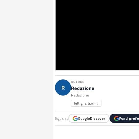
AUTORE
R
Redazione
Redazione
Tutti gli articoli →
Google
Discover
Fonti prefe
Seguici su