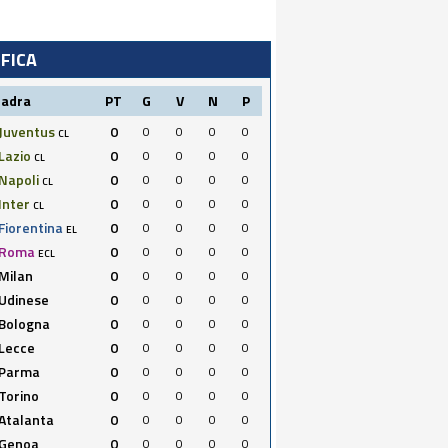
IFICA
uadra
PT
G
V
N
P
Juventus
0
0
0
0
0
CL
Lazio
0
0
0
0
0
CL
Napoli
0
0
0
0
0
CL
Inter
0
0
0
0
0
CL
Fiorentina
0
0
0
0
0
EL
Roma
0
0
0
0
0
ECL
Milan
0
0
0
0
0
Udinese
0
0
0
0
0
Bologna
0
0
0
0
0
Lecce
0
0
0
0
0
Parma
0
0
0
0
0
Torino
0
0
0
0
0
Atalanta
0
0
0
0
0
Genoa
0
0
0
0
0