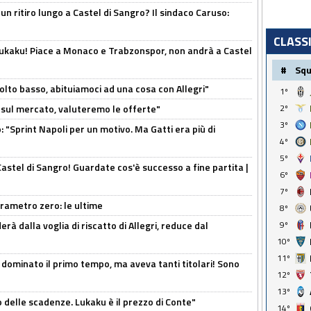
un ritiro lungo a Castel di Sangro? Il sindaco Caruso:
CLASS
Lukaku! Piace a Monaco e Trabzonspor, non andrà a Castel
#
Sq
olto basso, abituiamoci ad una cosa con Allegri"
1º
 è sul mercato, valuteremo le offerte"
2º
3º
: "Sprint Napoli per un motivo. Ma Gatti era più di
4º
5º
Castel di Sangro! Guardate cos'è successo a fine partita |
6º
7º
arametro zero: le ultime
8º
à dalla voglia di riscatto di Allegri, reduce dal
9º
10º
11º
 dominato il primo tempo, ma aveva tanti titolari! Sono
12º
13º
o delle scadenze. Lukaku è il prezzo di Conte"
14º