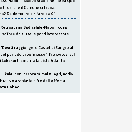
SSC Napoli: "Nuovo stadio nell'area Q8 o
i tifosi che il Comune ci frena!
a? Da demolire e rifare da 0"
Retroscena Badiashile-Napoli: cosa
ull'affare da tutte le parti interessate
"Dovrà raggiungere Castel di Sangro al
del periodo di permesso". Tre ipotesi sul
i Lukaku: tramonta la pista Atlanta
Lukaku non incrocerà mai Allegri, addio
i! MLS o Arabia: le cifre dell'offerta
anta United