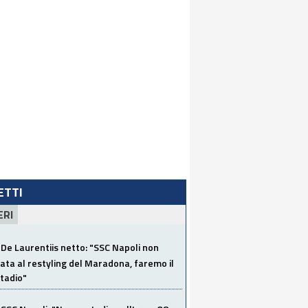
LETTI
ERI
De Laurentiis netto: "SSC Napoli non
ata al restyling del Maradona, faremo il
tadio"