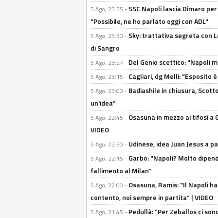
SSC Napoli lascia Dimaro per 
5 Ago, 23:35 -
"Possibile, ne ho parlato oggi con ADL"
Sky: trattativa segreta con 
5 Ago, 23:30 -
di Sangro
Del Genio scettico: "Napoli m
5 Ago, 23:27 -
Cagliari, dg Melli: "Esposito
5 Ago, 23:15 -
Badiashile in chiusura, Scotto
5 Ago, 23:00 -
un'idea"
Osasuna in mezzo ai tifosi a 
5 Ago, 22:45 -
VIDEO
Udinese, idea Juan Jesus a p
5 Ago, 22:30 -
Garbo: "Napoli? Molto dipender
5 Ago, 22:15 -
fallimento al Milan"
Osasuna, Ramis: "Il Napoli ha
5 Ago, 22:00 -
contento, noi sempre in partita" | VIDEO
Pedullà: "Per Zeballos ci son
5 Ago, 21:45 -