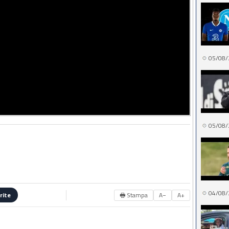
05/08/
05/08/
04/08/
🖶 Stampa
A−
A+
rite