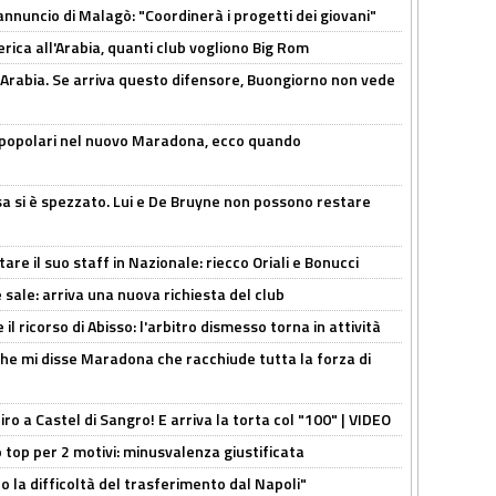
'annuncio di Malagò: "Coordinerà i progetti dei giovani"
erica all'Arabia, quanti club vogliono Big Rom
 Arabia. Se arriva questo difensore, Buongiorno non vede
 popolari nel nuovo Maradona, ecco quando
a si è spezzato. Lui e De Bruyne non possono restare
re il suo staff in Nazionale: riecco Oriali e Bonucci
 sale: arriva una nuova richiesta del club
il ricorso di Abisso: l'arbitro dismesso torna in attività
 che mi disse Maradona che racchiude tutta la forza di
tiro a Castel di Sangro! E arriva la torta col "100" | VIDEO
 top per 2 motivi: minusvalenza giustificata
to la difficoltà del trasferimento dal Napoli"