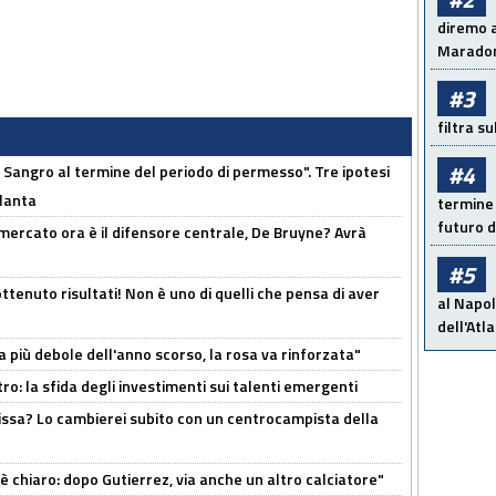
diremo a
Maradon
#3
filtra s
#4
 Sangro al termine del periodo di permesso". Tre ipotesi
tlanta
termine 
futuro d
l mercato ora è il difensore centrale, De Bruyne? Avrà
#5
ttenuto risultati! Non è uno di quelli che pensa di aver
al Napol
dell'Atl
a più debole dell'anno scorso, la rosa va rinforzata"
ro: la sfida degli investimenti sui talenti emergenti
uissa? Lo cambierei subito con un centrocampista della
 è chiaro: dopo Gutierrez, via anche un altro calciatore"