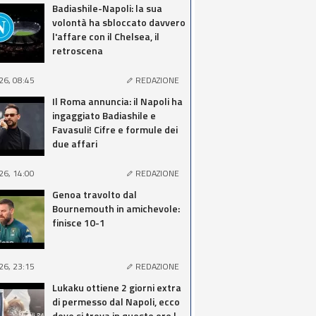
Badiashile-Napoli: la sua
volontà ha sbloccato davvero
l'affare con il Chelsea, il
retroscena
26, 08:45
REDAZIONE
Il Roma annuncia: il Napoli ha
ingaggiato Badiashile e
Favasuli! Cifre e formule dei
due affari
26, 14:00
REDAZIONE
Genoa travolto dal
Bournemouth in amichevole:
finisce 10-1
26, 23:15
REDAZIONE
Lukaku ottiene 2 giorni extra
di permesso dal Napoli, ecco
dove si trova in queste ore |