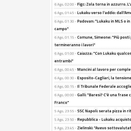
Figc: Zola torna in azzurro. L
6 Ago, 02:00 -
Lukaku verso l'addio: dall'Am
6 Ago, 01:45 -
Padovan: "Lukaku in MLS o in
6 Ago, 01:30 -
campo"
Comune, Simeone: "Più posti
6 Ago, 01:15 -
termineranno i lavori"
Caiazza: "Con Lukaku qualcos
6 Ago, 01:00 -
entrambi"
Mancini al lavoro per completa
6 Ago, 00:45 -
Esposito-Cagliari, la tensione
6 Ago, 00:30 -
Il Tribunale Federale accoglie 
6 Ago, 00:15 -
Galli: "Baresi? C'è una frase
6 Ago, 00:00 -
Franco"
SSC Napoli: serata pizza in ri
5 Ago, 23:55 -
Repubblica - Lukaku acquisto
5 Ago, 23:50 -
Zielinski: "Avevo sottovaluta
5 Ago, 23:45 -