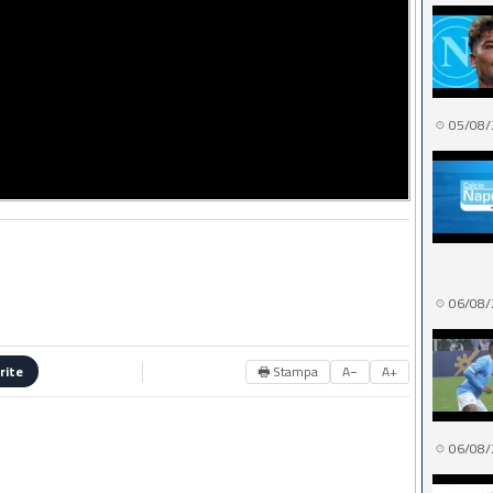
05/08/
06/08/
🖶 Stampa
A−
A+
rite
06/08/