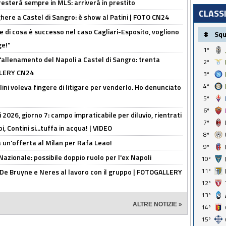
sterà sempre in MLS: arriverà in prestito
CLASS
here a Castel di Sangro: è show al Patini | FOTO CN24
 di cosa è successo nel caso Cagliari-Esposito, vogliono
#
Sq
ge!"
1º
'allenamento del Napoli a Castel di Sangro: trenta
2º
ALLERY CN24
3º
4º
lini voleva fingere di litigare per venderlo. Ho denunciato
5º
6º
 2026, giorno 7: campo impraticabile per diluvio, rientrati
7º
, Contini si...tuffa in acqua! | VIDEO
8º
 un'offerta al Milan per Rafa Leao!
9º
Nazionale: possibile doppio ruolo per l'ex Napoli
10º
11º
 De Bruyne e Neres al lavoro con il gruppo | FOTOGALLERY
12º
13º
ALTRE NOTIZIE »
14º
15º