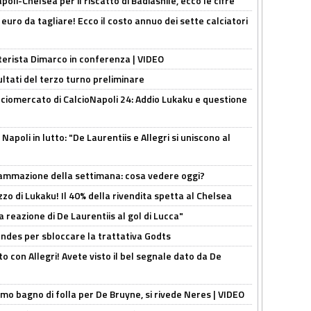
oli-Chelsea per il riscatto di Badiashile, ecco le cifre
i euro da tagliare! Ecco il costo annuo dei sette calciatori
nterista Dimarco in conferenza | VIDEO
ultati del terzo turno preliminare
ciomercato di CalcioNapoli 24: Addio Lukaku e questione
apoli in lutto: "De Laurentiis e Allegri si uniscono al
rammazione della settimana: cosa vedere oggi?
rezzo di Lukaku! Il 40% della rivendita spetta al Chelsea
la reazione di De Laurentiis al gol di Lucca"
ndes per sbloccare la trattativa Godts
o con Allegri! Avete visto il bel segnale dato da De
rimo bagno di folla per De Bruyne, si rivede Neres | VIDEO