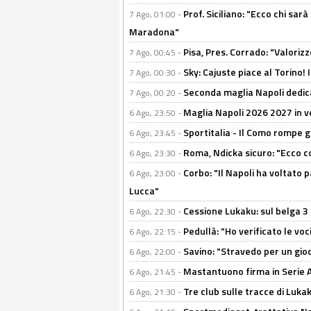
Prof. Siciliano: "Ecco chi sarà
7 Ago, 01:00 -
Maradona"
Pisa, Pres. Corrado: "Valoriz
7 Ago, 00:45 -
Sky: Cajuste piace al Torino!
7 Ago, 00:30 -
Seconda maglia Napoli dedica
7 Ago, 00:20 -
Maglia Napoli 2026 2027 in ve
6 Ago, 23:50 -
Sportitalia - Il Como rompe g
6 Ago, 23:45 -
Roma, Ndicka sicuro: "Ecco c
6 Ago, 23:30 -
Corbo: "Il Napoli ha voltato 
6 Ago, 23:00 -
Lucca"
Cessione Lukaku: sul belga 3 
6 Ago, 22:30 -
Pedullà: "Ho verificato le vo
6 Ago, 22:15 -
Savino: "Stravedo per un gio
6 Ago, 22:00 -
Mastantuono firma in Serie A, 
6 Ago, 21:45 -
Tre club sulle tracce di Luka
6 Ago, 21:30 -