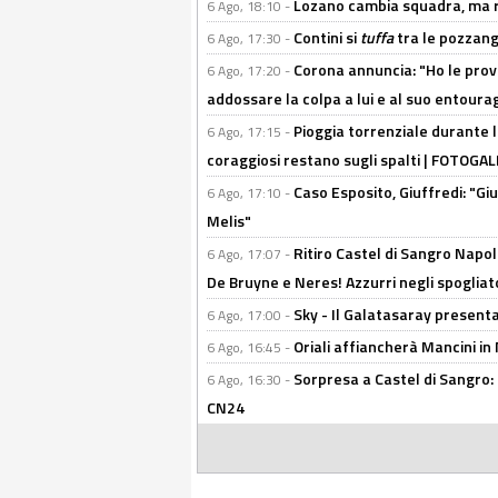
Lozano cambia squadra, ma re
6 Ago, 18:10 -
Contini si
tuffa
tra le pozzang
6 Ago, 17:30 -
Corona annuncia: "Ho le prove
6 Ago, 17:20 -
addossare la colpa a lui e al suo entoura
Pioggia torrenziale durante l
6 Ago, 17:15 -
coraggiosi restano sugli spalti | FOTOG
Caso Esposito, Giuffredi: "Giu
6 Ago, 17:10 -
Melis"
Ritiro Castel di Sangro Napoli
6 Ago, 17:07 -
De Bruyne e Neres! Azzurri negli spogliatoi
Sky - Il Galatasaray presenta
6 Ago, 17:00 -
Oriali affiancherà Mancini in 
6 Ago, 16:45 -
Sorpresa a Castel di Sangro:
6 Ago, 16:30 -
CN24