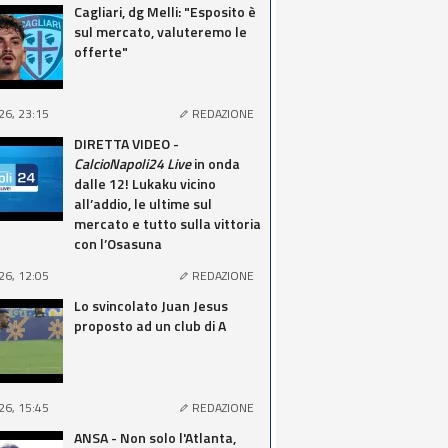
Cagliari, dg Melli: "Esposito è
sul mercato, valuteremo le
offerte"
26, 23:15
REDAZIONE
DIRETTA VIDEO -
CalcioNapoli24 Live
in onda
dalle 12! Lukaku vicino
all’addio, le ultime sul
mercato e tutto sulla vittoria
con l’Osasuna
26, 12:05
REDAZIONE
Lo svincolato Juan Jesus
proposto ad un club di A
26, 15:45
REDAZIONE
ANSA - Non solo l'Atlanta,