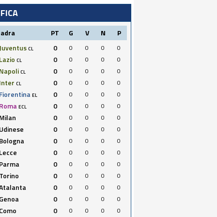
IFICA
uadra
PT
G
V
N
P
Juventus
0
0
0
0
0
CL
Lazio
0
0
0
0
0
CL
Napoli
0
0
0
0
0
CL
Inter
0
0
0
0
0
CL
Fiorentina
0
0
0
0
0
EL
Roma
0
0
0
0
0
ECL
Milan
0
0
0
0
0
Udinese
0
0
0
0
0
Bologna
0
0
0
0
0
Lecce
0
0
0
0
0
Parma
0
0
0
0
0
Torino
0
0
0
0
0
Atalanta
0
0
0
0
0
Genoa
0
0
0
0
0
Como
0
0
0
0
0