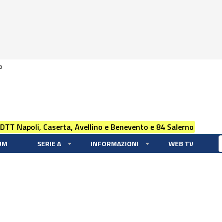
0
 DTT Napoli, Caserta, Avellino e Benevento e 84 Salerno
UM
SERIE A
INFORMAZIONI
WEB TV