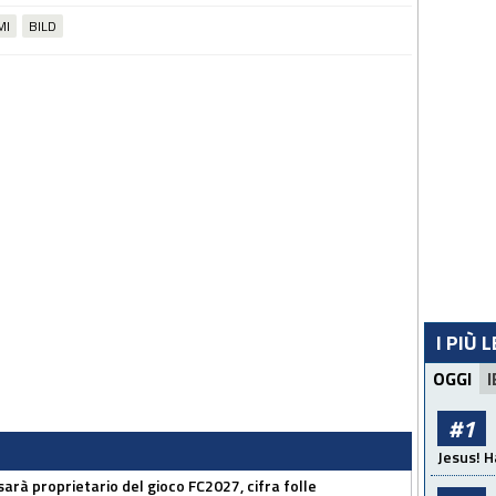
MI
BILD
I PIÙ 
OGGI
I
#1
Jesus! H
sarà proprietario del gioco FC2027, cifra folle