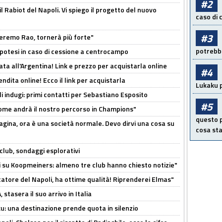
#2
 il Rabiot del Napoli. Vi spiego il progetto del nuovo
caso di
#3
zeremo Rao, tornerà più forte"
potrebbe
 Ipotesi in caso di cessione a centrocampo
ta all'Argentina! Link e prezzo per acquistarla online
#4
ndita online! Ecco il link per acquistarla
Lukaku p
li indugi: primi contatti per Sebastiano Esposito
#5
ome andrà il nostro percorso in Champions"
questo p
pagina, ora è una società normale. Devo dirvi una cosa su
cosa sta
club, sondaggi esplorativi
ci su Koopmeiners: almeno tre club hanno chiesto notizie"
catore del Napoli, ha ottime qualità! Riprenderei Elmas"
stasera il suo arrivo in Italia
ku: una destinazione prende quota in silenzio