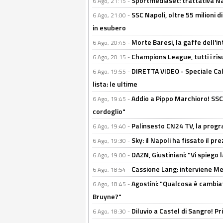
Sportmediaset: trattativa Nap
6 Ago, 21:15 -
SSC Napoli, oltre 55 milioni d
6 Ago, 21:00 -
in esubero
Morte Baresi, la gaffe dell'i
6 Ago, 20:45 -
Champions League, tutti i ris
6 Ago, 20:15 -
DIRETTA VIDEO - Speciale Cal
6 Ago, 19:55 -
lista: le ultime
Addio a Pippo Marchioro! SSC N
6 Ago, 19:45 -
cordoglio"
Palinsesto CN24 TV, la prog
6 Ago, 19:40 -
Sky: il Napoli ha fissato il p
6 Ago, 19:30 -
DAZN, Giustiniani: "Vi spiego 
6 Ago, 19:00 -
Cassione Lang: interviene Me
6 Ago, 18:54 -
Agostini: "Qualcosa è cambiat
6 Ago, 18:45 -
Bruyne?"
Diluvio a Castel di Sangro! P
6 Ago, 18:30 -