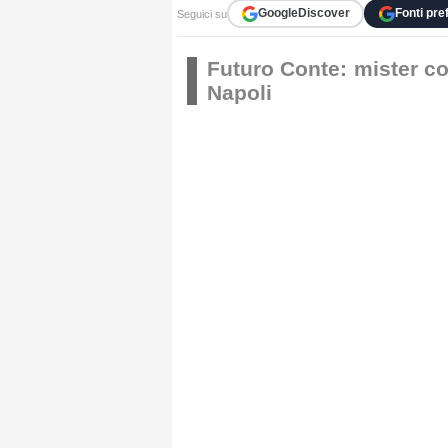
Google
Discover
Fonti pref
Seguici su
Futuro Conte: mister c
Napoli