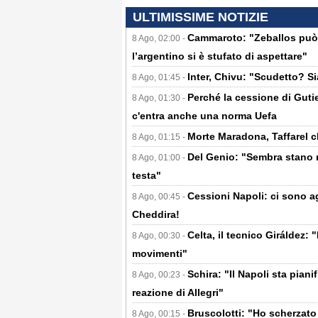
ULTIMISSIME NOTIZIE
Cammaroto: "Zeballos può e
8 Ago, 02:00 -
l’argentino si è stufato di aspettare"
Inter, Chivu: "Scudetto? Si
8 Ago, 01:45 -
Perché la cessione di Gutie
8 Ago, 01:30 -
c'entra anche una norma Uefa
Morte Maradona, Taffarel ch
8 Ago, 01:15 -
Del Genio: "Sembra stano ma
8 Ago, 01:00 -
testa"
Cessioni Napoli: ci sono 
8 Ago, 00:45 -
Cheddira!
Celta, il tecnico Giráldez:
8 Ago, 00:30 -
movimenti"
Schira: "Il Napoli sta pian
8 Ago, 00:23 -
reazione di Allegri"
Bruscolotti: "Ho scherzato
8 Ago, 00:15 -