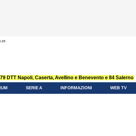
6:20
79 DTT Napoli, Caserta, Avellino e Benevento e 84 Salerno
RUM
SERIE A
INFORMAZIONI
WEB TV