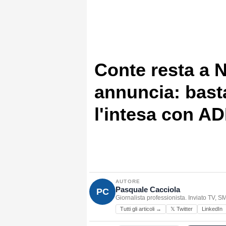
Conte resta a 
annuncia: basta
l'intesa con A
AUTORE
Pasquale Cacciola
PC
Giornalista professionista. Inviato TV, 
Tutti gli articoli →
𝕏 Twitter
LinkedIn