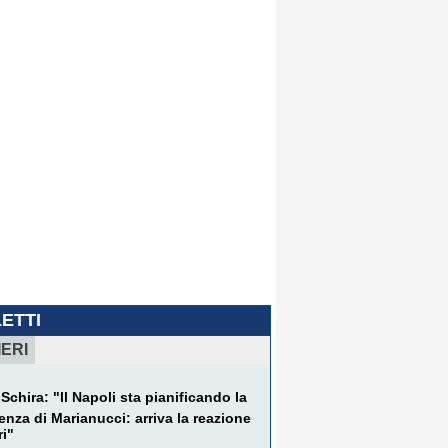
LETTI
IERI
Schira: "Il Napoli sta pianificando la
nza di Marianucci: arriva la reazione
ri"