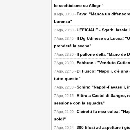
lo scetticismo su Allegri"
Fava: "Manca un difensore 
8 Ago, 00:00 -
Lorenzo"
UFFICIALE - Sgarbi lascia i
7 Ago, 23:50 -
Il Dg Udinese su Lucca: "Un
7 Ago, 23:45 -
prenderà la scena"
Il pallone della "Mano de D
7 Ago, 23:30 -
Fabbroni: "Venduto Gutier
7 Ago, 23:00 -
Di Fusco: "Napoli, c'è un
7 Ago, 22:45 -
tutto questo"
Schira: "Napoli-Favasuli, 
7 Ago, 22:30 -
Ritiro a Castel di Sangro, 
7 Ago, 22:15 -
sessione con la squadra"
Ciciretti fa mea culpa: "N
7 Ago, 21:00 -
soldi"
300 tifosi ad aspettare i gi
7 Ago, 20:54 -