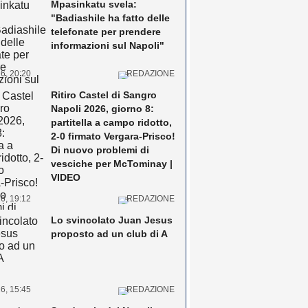
Mpasinkatu svela:
"Badiashile ha fatto delle
telefonate per prendere
informazioni sul Napoli"
6, 20:20
REDAZIONE
Ritiro Castel di Sangro
Napoli 2026, giorno 8:
partitella a campo ridotto,
2-0 firmato Vergara-Prisco!
Di nuovo problemi di
vesciche per McTominay |
VIDEO
6, 19:12
REDAZIONE
Lo svincolato Juan Jesus
proposto ad un club di A
6, 15:45
REDAZIONE