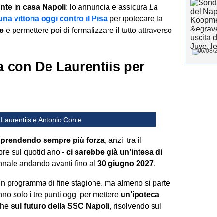
nte in casa Napoli
: lo annuncia e assicura
La
una vittoria oggi contro il Pisa
per ipotecare la
e
e permettere poi di formalizzare il tutto attraverso
06/08/2
a con De Laurentiis per
 Laurentiis e Antonio Conte
ta prendendo sempre più forza
, anzi: tra il
pre sul quotidiano -
ci sarebbe già un’intesa di
iennale andando avanti fino al
30 giugno 2027
.
in programma di fine stagione, ma almeno si parte
nno solo i tre punti oggi per mettere
un’ipoteca
che
sul futuro della SSC Napoli
, risolvendo sul