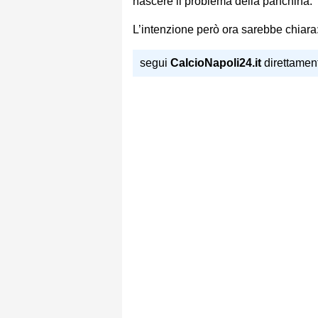
nascere il problema della panchina.
L’intenzione però ora sarebbe chiara
segui
CalcioNapoli24.it
direttamen