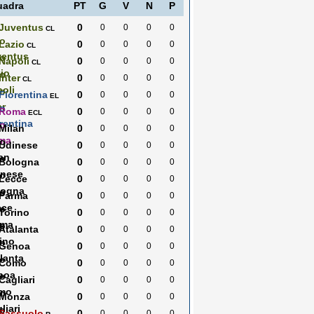
uadra
PT
G
V
N
P
Juventus
0
0
0
0
0
CL
Lazio
0
0
0
0
0
CL
Napoli
0
0
0
0
0
CL
Inter
0
0
0
0
0
CL
Fiorentina
0
0
0
0
0
EL
Roma
0
0
0
0
0
ECL
Milan
0
0
0
0
0
Udinese
0
0
0
0
0
Bologna
0
0
0
0
0
Lecce
0
0
0
0
0
Parma
0
0
0
0
0
Torino
0
0
0
0
0
Atalanta
0
0
0
0
0
Genoa
0
0
0
0
0
Como
0
0
0
0
0
Cagliari
0
0
0
0
0
Monza
0
0
0
0
0
Sassuolo
0
0
0
0
0