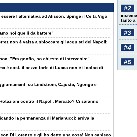
#2
insieme
ssere l’alternativa ad Alisson. Spinge il Celta Vigo,
tanto a
#3
amo noi quelli da battere"
rrez non è valsa a sbloccare gli acquisti del Napoli:
#4
oc: "Era gonfio, ho chiesto di intervenire"
#5
 è così: il pezzo forte di Lucca non è il colpo di
aggiornamenti su Lindstrom, Cajuste, Ngonge e
 "Rotazioni contro il Napoli. Mercato? Ci saranno
ificando la permanenza di Marianucci: arriva la
 con Di Lorenzo e gli ho detto una cosa! Non capisco