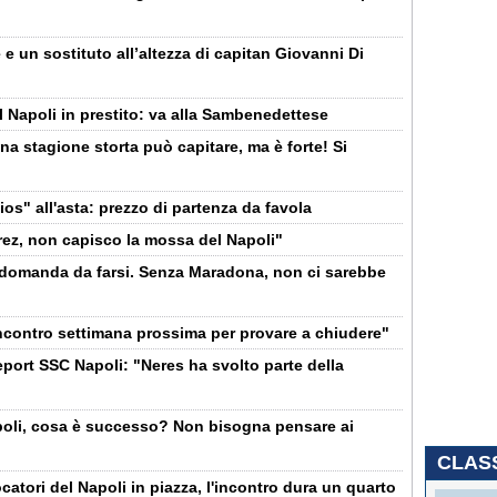
e un sostituto all’altezza di capitan Giovanni Di
l Napoli in prestito: va alla Sambenedettese
a stagione storta può capitare, ma è forte! Si
ios" all'asta: prezzo di partenza da favola
rez, non capisco la mossa del Napoli"
a domanda da farsi. Senza Maradona, non ci sarebbe
incontro settimana prossima per provare a chiudere"
report SSC Napoli: "Neres ha svolto parte della
apoli, cosa è successo? Non bisogna pensare ai
CLASS
ocatori del Napoli in piazza, l'incontro dura un quarto