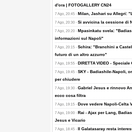
d'ora | FOTOGALLERY CN24
Milan, Jashari su Allegri:
7 Ago, 20:45 -
Si avvicina la cessione di 
7 Ago, 20:30 -
Mpasinkatu svela: "Badiash
7 Ago, 20:20 -
informazioni sul Napoli"
Schira: "Branchini a Castel
7 Ago, 20:15 -
futuro di un altro azzurro"
DIRETTA VIDEO - Speciale 
7 Ago, 19:55 -
SKY - Badiashile-Napoli, or
7 Ago, 19:45 -
per chiudere
Gabriel Jesus e rinnovo An
7 Ago, 19:30 -
ecco cosa filtra
Dove vedere Napoli-Celta V
7 Ago, 19:15 -
Rai - Ajax per Lang, Badias
7 Ago, 19:00 -
Jesus e Vicario
Il Galatasaray resta inter
7 Ago, 18:45 -