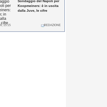
Sondaggio del Napoli per
Koopmeiners: è in uscita
dalla Juve, le cifre
6, 15:15
REDAZIONE