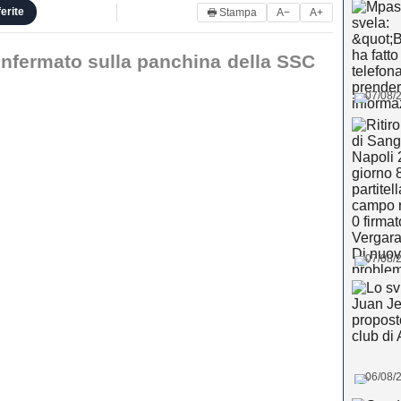
erite
🖶 Stampa
A−
A+
onfermato sulla panchina della SSC
07/08/2
07/08/2
06/08/2