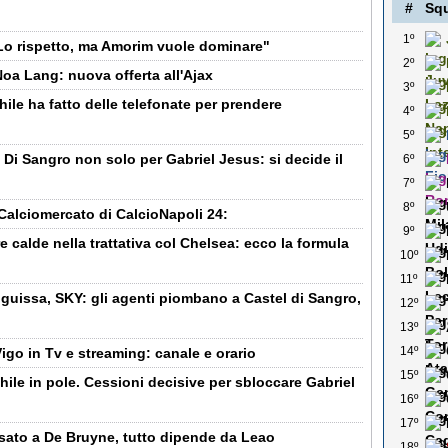
#
Sq
1º
 "Lo rispetto, ma Amorim vuole dominare"
2º
Noa Lang: nuova offerta all'Ajax
3º
ile ha fatto delle telefonate per prendere
4º
5º
 Di Sangro non solo per Gabriel Jesus: si decide il
6º
7º
8º
Calciomercato di CalcioNapoli 24:
9º
e calde nella trattativa col Chelsea: ecco la formula
10º
11º
guissa, SKY: gli agenti piombano a Castel di Sangro,
12º
13º
14º
igo in Tv e streaming: canale e orario
15º
hile in pole. Cessioni decisive per sbloccare Gabriel
16º
17º
essato a De Bruyne, tutto dipende da Leao
18º