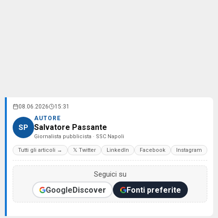
08.06.2026
15:31
AUTORE
Salvatore Passante
SP
Giornalista pubblicista · SSC Napoli
Tutti gli articoli →
𝕏 Twitter
LinkedIn
Facebook
Instagram
Seguici su
Google
Discover
Fonti preferite