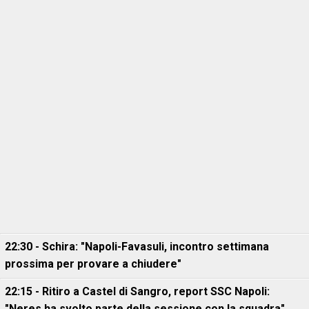
22:30 - Schira: "Napoli-Favasuli, incontro settimana
prossima per provare a chiudere"
22:15 - Ritiro a Castel di Sangro, report SSC Napoli:
"Neres ha svolto parte della sessione con la squadra"