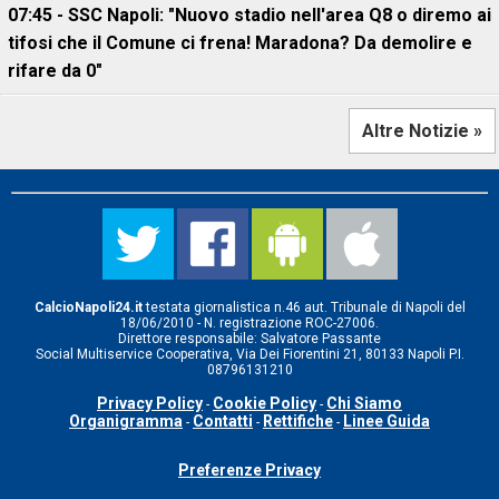
07:45 - SSC Napoli: "Nuovo stadio nell'area Q8 o diremo ai
tifosi che il Comune ci frena! Maradona? Da demolire e
rifare da 0"
Altre Notizie »
CalcioNapoli24.it
testata giornalistica n.46 aut. Tribunale di Napoli del
18/06/2010 - N. registrazione ROC-27006.
Direttore responsabile: Salvatore Passante
Social Multiservice Cooperativa, Via Dei Fiorentini 21, 80133 Napoli P.I.
08796131210
Privacy Policy
Cookie Policy
Chi Siamo
-
-
Organigramma
Contatti
Rettifiche
Linee Guida
-
-
-
Preferenze Privacy